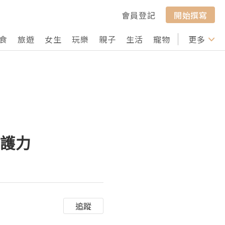
會員登記
開始撰寫
食
旅遊
女生
玩樂
親子
生活
寵物
行山
更多
打卡
防護力
追蹤