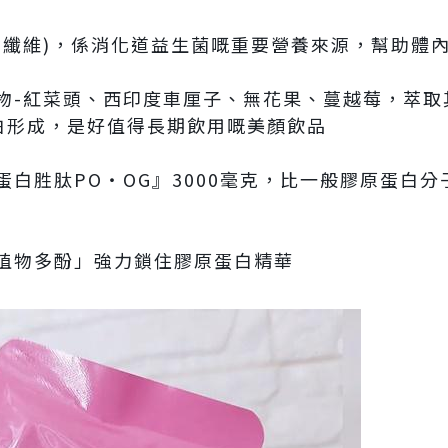
膳食纖維)，係消化道益生菌嘅重要營養來源，幫助體
植物-紅菜頭、西印度車厘子、無花果、蔓越莓，萃
白形成，是好值得長期飲用嘅美顏飲品
蛋白胜肽PO‧OG』3000毫克，比一般膠原蛋白
然植物多酚」強力鎖住膠原蛋白精華