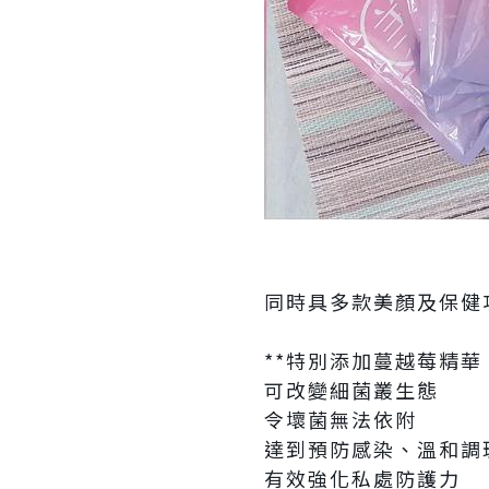
同時具多款美顏及保健
**特別添加蔓越莓精華
可改變細菌叢生態
令壞菌無法依附
達到預防感染、溫和調
有效強化私處防護力