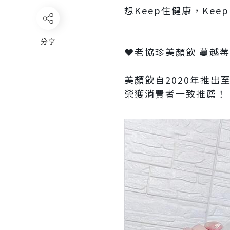
想Keep住健康，Kee
分享
❤老協珍美顏飲 蔓越莓P
美顏飲自2020年推出
榮獲消費者一致推薦！