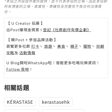
*本站之內容由作者所提供，並不代表本站的立場。因此本站對
所有博客的立場、真實性、準確性及完整性不負任何法律責
任。
【 U Creator 招募 】
出Post賺現金獎賞 l
登記《社群創作有價企劃》
【 睇Post + 參加品牌活動 】
瀏覽更多社群
打卡
丶
旅遊
丶
美食
丶
親子
丶
寵物
丶
扮靚
攻略
及
活動情報
U Blog開咗WhatsApp啦！發掘更多吃喝玩樂資訊！
Follow 我哋
！
相關話題
KÉRASTASE
kerastasehk