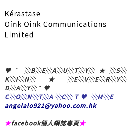
Kérastase
Oink Oink Communications
Limited
♥˚ ░B░E░A░U░T░Y░★░S░
K░I░N░★░E░V░E░R░Y░
D░A░Y░ ˚ ♥
C░O░N░T░A ░C░ T ♥ ░M░E
angelalo921@yahoo.com.hk
★
facebook個人網誌專頁
★