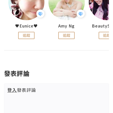
h 夏沫
♥Eunice♥
Amy Ng
追蹤
追蹤
追蹤
發表評論
登入
發表評論