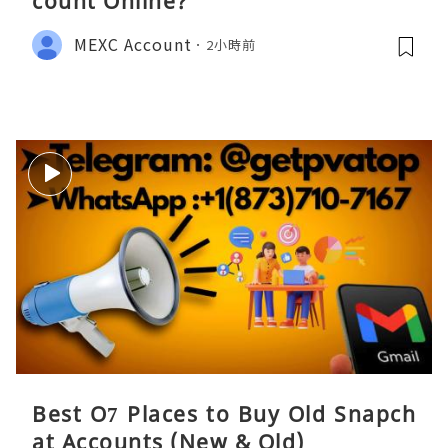
count Online?
MEXC Account
2小時前
Best O7 Places to Buy Old Snapch
at Accounts (New & Old)