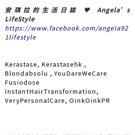
安琪拉的生活日誌
♥
Angela’s
LifeStyle
https://www.facebook.com/angela92
1lifestyle
Kerastase, Kerastasehk ,
Blondabsolu , YouDareWeCare
Fusiodose
InstantHairTransformation,
VeryPersonalCare, OinkOinkPR