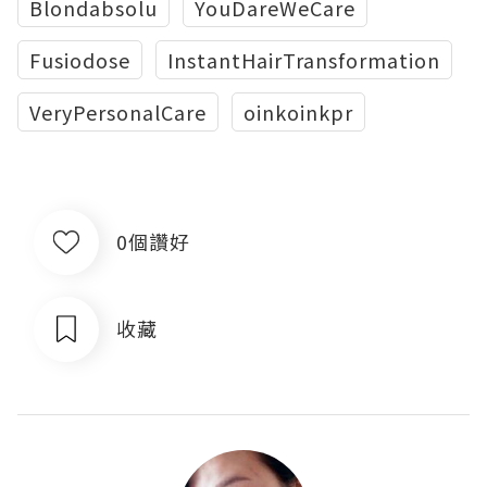
Blondabsolu
YouDareWeCare
Fusiodose
InstantHairTransformation
VeryPersonalCare
oinkoinkpr
0個讚好
收藏