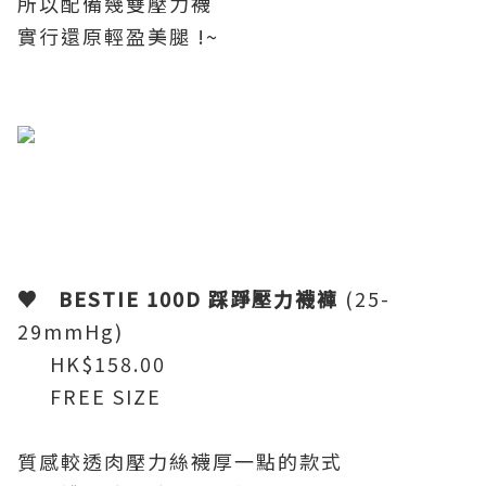
所以配備幾雙壓力襪
實行還原輕盈美腿
!~
♥ BESTIE 100D
踩踭壓力襪褲
(25-
29mmHg)
HK$158.00
FREE SIZE
質感較透肉壓力絲襪厚一點的款式