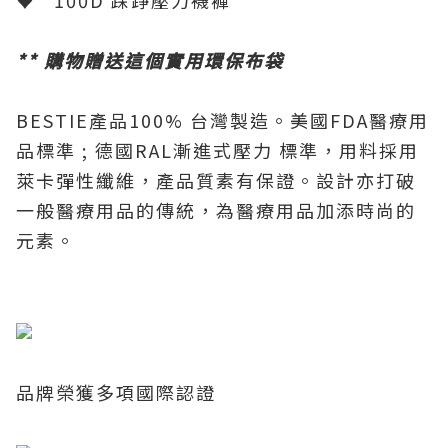
♥
100D
踩踭壓力襪褲
**
購物贈送這個實用環保布袋
BESTIE
產品
100%
台灣製造。美國
FDA
醫療用
品標準
;
德國
RAL
漸進式壓力 標準，用料採用
萊卡彈性纖維，產品質素有保證。設計亦打破
一般醫療用品的傳統，為醫療用品加添時尚的
元素。
品牌榮獲多項國際認證