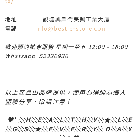
ts/
地址
觀塘興業街美興工業大廈
電郵
info@bestie-store.com
歡迎預約試穿服務
星期一至五
12:00 - 18:00
Whatsapp 52320936
以上產品由
品牌
提供，使用心得純為個人
體驗分享，敬請注意
!
♥
˚
░
H
░
E
░
A
░
L
░
T
░
H
░
Y
░
★
░
L
░
E
░
G
░
S
░
★
░
E
░
V
░
E
░
R
░
Y
░
D
░
A
░
Y