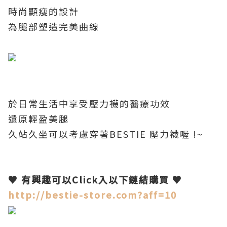
時尚顯瘦的設計
為腿部塑造完美曲線
於日常生活中享受壓力襪的醫療功效
還原輕盈美腿
久站久坐可以考慮穿著
BESTIE
壓力襪喔
!~
♥
有興趣可以
Click
入以下鏈結購買
♥
http://bestie-store.com?aff=10