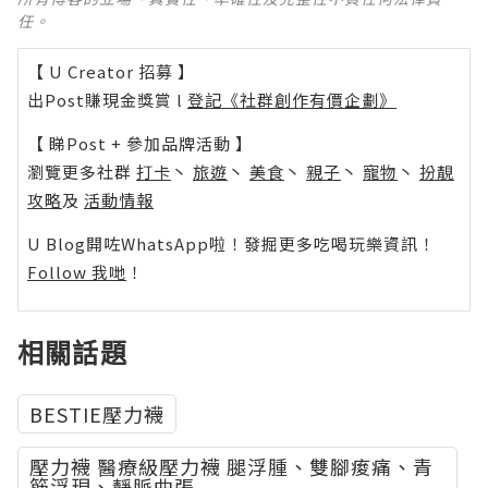
任。
【 U Creator 招募 】
出Post賺現金獎賞 l
登記《社群創作有價企劃》
【 睇Post + 參加品牌活動 】
瀏覽更多社群
打卡
丶
旅遊
丶
美食
丶
親子
丶
寵物
丶
扮靚
攻略
及
活動情報
U Blog開咗WhatsApp啦！發掘更多吃喝玩樂資訊！
Follow 我哋
！
相關話題
BESTIE壓力襪
壓力襪 醫療級壓力襪 腿浮腫、雙腳痠痛、青
筋浮現、靜脈曲張