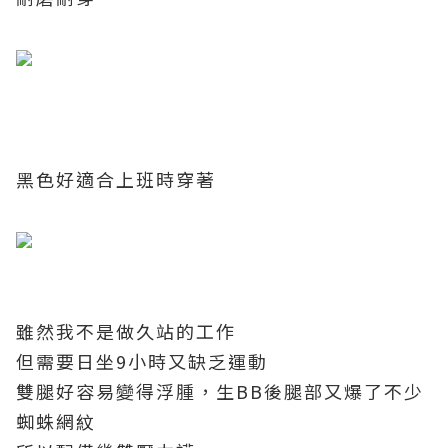
黑色好適合上班時穿著
雖然我不是做久站的工作
但需要日坐
9
小時又缺乏運動
雙腿好容易變得浮腫，生
BB
後腿部又爆了不少
蜘蛛網紋