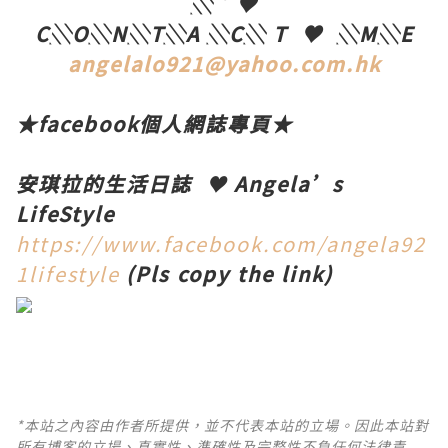
░
˚
♥
C
░
O
░
N
░
T
░
A
░
C
░
T
♥
░
M
░
E
angelalo921@yahoo.com.hk
★
facebook
個人網誌專頁
★
安琪拉的生活日誌
♥
Angela’s
LifeStyle
https://www.facebook.com/angela92
1lifestyle
(Pls copy the link)
*本站之內容由作者所提供，並不代表本站的立場。因此本站對
所有博客的立場、真實性、準確性及完整性不負任何法律責