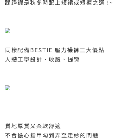
踩踭襪是秋冬時配上短裙或短褲之選
!~
同樣配備
BESTIE
壓力襪褲三大優點
人體工學設計、收腹、提臀
質地厚質又柔軟舒適
不會擔心指甲勾到弄至走紗的問題