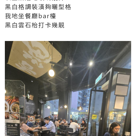
黑白格調裝潢夠曬型格
我地坐餐廳bar檯
黑白雲石枱打卡幾靚