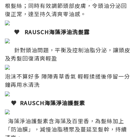
根髮絲；同時有效調節頭部皮膚，令頭油分泌回
復正常，達至持久清爽零油感。
♥ RAUSCH
海藻淨油洗髮露
針對頭油問題，平衡及控制油脂分泌，讓頭皮
及秀髮回復清爽輕盈
泡沫不算好多
陣陣青草香氣
輕輕揉搓後停留一分
鐘再用水清洗
♥ RAUSCH
海藻淨油護髮素
海藻淨油護髮素含海藻及百里香，為髮絲加上
「防油膜」，減慢油脂積聚及蔓延至髮幹，持續