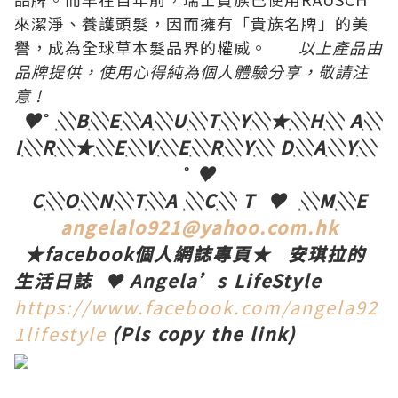
來潔淨、養護頭髮，因而擁有「貴族名牌」的美
譽，成為全球草本髮品界的權威。
以上產品由
品牌
提供，使用心得純為個人體驗分享，敬請注
意
!
♥
˚
░
B
░
E
░
A
░
U
░
T
░
Y
░
★
░
H
░
A
░
I
░
R
░
★
░
E
░
V
░
E
░
R
░
Y
░
D
░
A
░
Y
░
˚
♥
C
░
O
░
N
░
T
░
A
░
C
░
T
♥
░
M
░
E
angelalo921@yahoo.com.hk
★
facebook
個人網誌專頁
★
安琪拉的
生活日誌
♥
Angela’s LifeStyle
https://www.facebook.com/angela92
1lifestyle
(Pls copy the link)