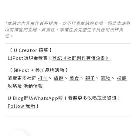
*本站之內容由作者所提供，並不代表本站的立場。因此本站對
所有博客的立場、真實性、準確性及完整性不負任何法律責
任。
【 U Creator 招募 】
出Post賺現金獎賞 l
登記《社群創作有價企劃》
【 睇Post + 參加品牌活動 】
瀏覽更多社群
打卡
丶
旅遊
丶
美食
丶
親子
丶
寵物
丶
扮靚
攻略
及
活動情報
U Blog開咗WhatsApp啦！發掘更多吃喝玩樂資訊！
Follow 我哋
！