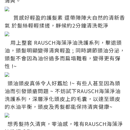
清爽。
質感好輕盈的護髮素
還帶陣陣大自然的清新香
氣
於髮絲輕輕揉搓，靜候約
2
分鐘清洗乾淨
用上整套
RAUSCH
海藻淨油洗護系列，擊退頭
油，頭髮明顯變得清爽輕盈
;
同時調節頭油分泌，
頭髮不會因為油份過多而扁塌難看，變得更有彈
性
!~
頭油頭皮真係令人好尷尬
!~
有些人甚至因為頭
油而引發頭瘡問題
~
不妨試下
RAUSCH
海藻淨油
洗護系列，深層淨化頭皮上的毛囊，以達至頭皮
的水油平衡，頭皮及秀髮都能保持清爽健康
~
想秀髮持久清爽，零油感，唯有
RAUSCH
海藻淨