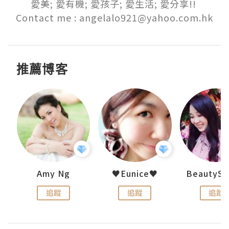
愛美; 愛有機; 愛孩子; 愛生活; 愛分享!! 

Contact me : angelalo921@yahoo.com.hk
推薦博客
h 夏沫
Amy Ng
♥Eunice♥
追蹤
追蹤
追蹤