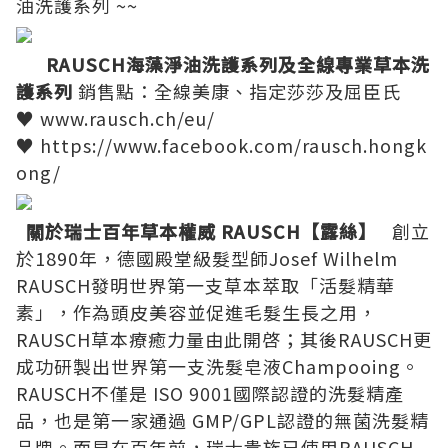
油洗護系列
~~
RAUSCH
海藻淨油洗護系列及全線專業草本洗
護系列
銷售點：全線美康、指定莎莎及屈臣氏
♥
www.rausch.ch/eu/
♥
https://www.facebook.com/rausch.hongk
ong/
關於瑞士百年草本權威
RAUSCH
【露絲】
創立
於
1890
年，德國殿堂級髮型師
Josef Wilhelm
RAUSCH
發明世界第一支草本萃取「活髮精華
素」，作為頭皮美容並促進毛髮生長之用，
RAUSCH
草本療癒力量由此開啓；其後
RAUSCH
更
成功研製出世界第一支洗髮皂液
Champooing
。
RAUSCH
不僅是
ISO 9001
國際認證的洗髮精產
品，也是第一家通過
GMP/GPL
認證的無菌洗髮精
品牌。而早在百年前，瑞士貴族已使用
RAUSCH