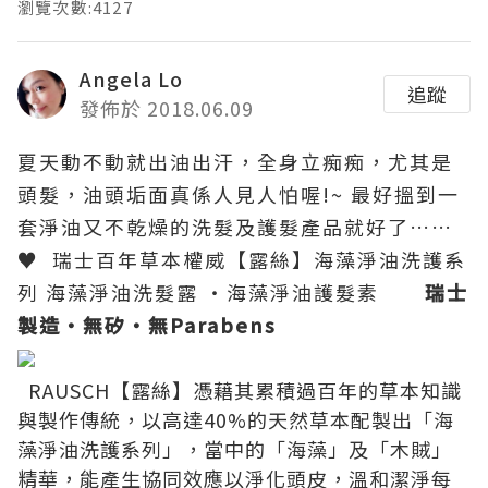
瀏覽次數:4127
Angela Lo
追蹤
發佈於 2018.06.09
夏天動不動就出油出汗，全身立痴痴，尤其是
頭髮，油頭垢面真係人見人怕喔
!~
最好搵到一
套淨油又不乾燥的洗髮及護髮產品就好了
……
♥
瑞士百年草本權威【露絲】海藻淨油洗護系
列
海藻淨油洗髮露 ‧海藻淨油護髮素
瑞士
製造‧無矽‧無
Parabens
RAUSCH
【露絲】憑藉其累積過百年的草本知識
與製作傳統，以高達
40%
的天然草本配製出「海
藻淨油洗護系列」，當中的「海藻」及「木賊」
精華，能產生協同效應以淨化頭皮，溫和潔淨每