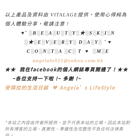
以上產品及資料由
提供，使用心得純為
VITALAGE
個人體驗分享，敬請注意
!
★
♥˚ ░B░E░A░U░T░Y░
░S░K░I░N
★
░
░E░V░E░R░Y░ D░A░Y░ ˚ ♥
C
░
O
░
N
░
T
░
A
░
C
░
T
♥
░
M
░
E
angelalo921@yahoo.com.hk
★★
我在
facebook
的個人網誌專頁開通了
!
★★
~
各位支持一下啦
!~
多謝
!~
安琪拉的生活日誌
♥
Angela’s LifeStyle
*本站之內容由作者所提供，並不代表本站的立場。因此本站對
所有博客的立場、真實性、準確性及完整性不負任何法律責
任。