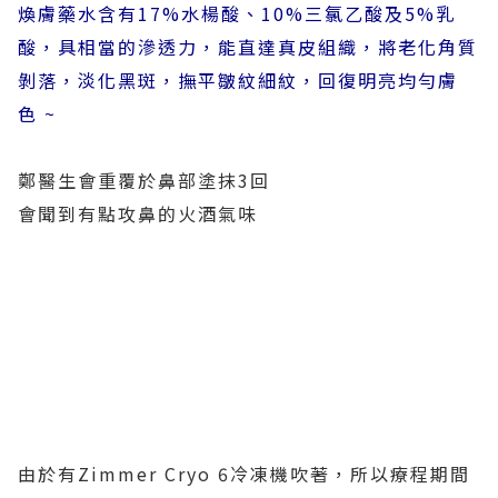
煥膚藥水含有17%水楊酸、10%三氯乙酸及5%乳
酸，具相當的滲透力，能直達真皮組織，將老化角質
剝落，淡化黑斑，撫平皺紋細紋，回復明亮均勻膚
色 ~
鄭醫生會重覆於鼻部塗抹3回
會聞到有點攻鼻的火酒氣味
由於有Zimmer Cryo 6冷凍機吹著，所以療程期間