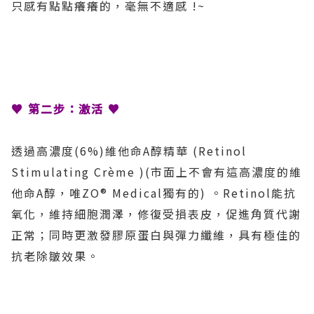
只感有點點癢癢的，毫無不適感 !~
♥ 第二步：激活
♥
透過高濃度(6%)維他命A醇精華 (Retinol
Stimulating Crème )(市面上不會有這高濃度的維
他命A醇，唯ZO® Medical獨有的) 。Retinol能抗
氧化，維持細胞潤澤，修復受損表皮，促進角質代謝
正常；同時更激發膠原蛋白與彈力纖維，具有極佳的
抗老除皺效果。