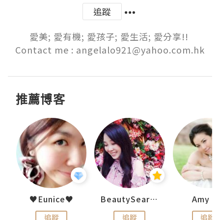
追蹤
愛美; 愛有機; 愛孩子; 愛生活; 愛分享!! 

Contact me : angelalo921@yahoo.com.hk
推薦博客
h 夏沫
♥Eunice♥
BeautySearch
Amy N
追蹤
追蹤
追蹤