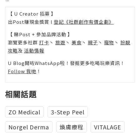
【 U Creator 招募 】
出Post賺現金獎賞 l
登記《社群創作有價企劃》
【 睇Post + 參加品牌活動 】
瀏覽更多社群
打卡
丶
旅遊
丶
美食
丶
親子
丶
寵物
丶
扮靚
攻略
及
活動情報
U Blog開咗WhatsApp啦！發掘更多吃喝玩樂資訊！
Follow 我哋
！
相關話題
ZO Medical
3-Step Peel
Norgel Derma
煥膚療程
VITALAGE