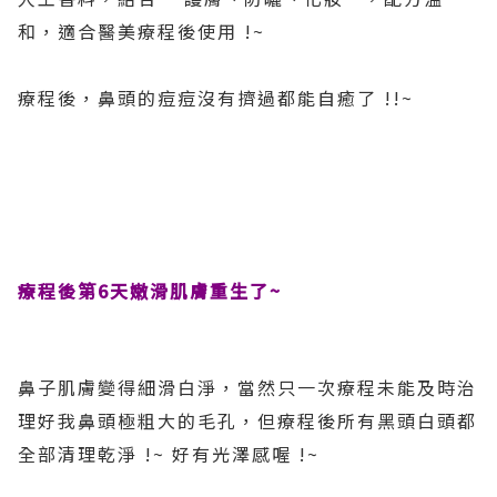
和，適合醫美療程後使用 !~
療程後，鼻頭的痘痘沒有擠過都能自癒了 !!~
療程後第6天嫩滑肌膚重生了~
鼻子肌膚變得細滑白淨，當然只一次療程未能及時治
理好我鼻頭極粗大的毛孔，但療程後所有黑頭白頭都
全部清理乾淨 !~ 好有光澤感喔 !~