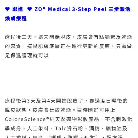
♥ 跟進 ♥ ZO® Medical 3-Step Peel 三步激活
煥膚療程
療程後二天，還未開始脫皮，皮膚會有點繃緊及乾燥
的感覺，這是肌膚底層正在進行更新的反應，只需做
足保濕護理就可以
療程後第3天及第4天開始脫皮了，像過度日曬後的
脫皮狀態，皮膚會比較乾燥。這時剛好可用上
ColoreScience®純天然礦物彩妝產品，不含刺激化
學成分、人工染料、Talc滑石粉、酒精、礦物油及
人工香料，結合 “護膚、防曬、化妝”，配方溫