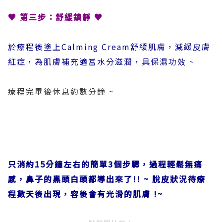
♥ 第三步：舒緩鎮靜
♥
於療程後塗上Calming Cream舒緩肌膚
，減緩皮膚
紅症，為肌膚補充適當水分滋潤，具保濕功效 ~
療程完畢後休息約數分鐘 ~
只消約15分鐘左右的簡單3個步驟，過程輕鬆無痛
感，鼻子的黑頭白頭都導出來了!! ~ 脫皮狀況待療
程數天後出現，容後會有光滑的肌膚 !~