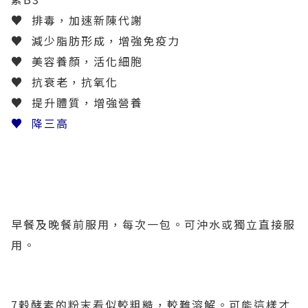
♥
排毒，加速新陳代謝
♥
減少脂肪形成，增強免疫力
♥
美容養顏，活化細胞
♥
抗衰老，抗氧化
♥
提升體質，增強營養
♥
降三高
早餐及晚餐前服用，每次一包。可沖水或獨立直接服
用。
7穀酵素的粉末看似較粗糙，較難溶解。可能這樣才