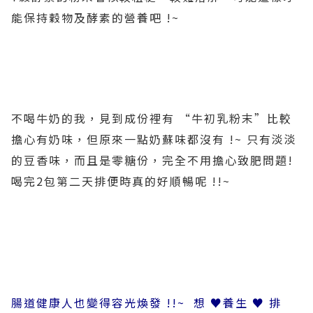
能保持穀物及酵素的營養吧 !~
不喝牛奶的我，見到成份裡有 “牛初乳粉末”比較
擔心有奶味，但原來一點奶蘇味都沒有 !~ 只有淡淡
的豆香味，而且是零糖份，完全不用擔心致肥問題!
喝完2包第二天排便時真的好順暢呢 !!~
腸道健康人也變得容光煥發 !!~ 想 ♥養生 ♥ 排