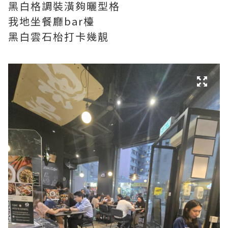
黑白格調裝潢夠曬型格
我地坐餐廳bar檯
黑白雲石枱打卡幾靚