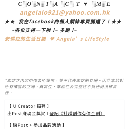
C
░
O
░
N
░
T
░
A
░
C
░
T
♥
░
M
░
E
angelalo921@yahoo.com.hk
★★
我在
facebook
的個人網誌專頁開通了
!
★★
~
各位支持一下啦
!~
多謝
!~
安琪拉的生活日誌
♥
Angela’s LifeStyle
*本站之內容由作者所提供，並不代表本站的立場。因此本站對
所有博客的立場、真實性、準確性及完整性不負任何法律責
任。
【 U Creator 招募 】
出Post賺現金獎賞 l
登記《社群創作有價企劃》
【 睇Post + 參加品牌活動 】