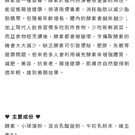
酵素是一種營養，酵素於體內扮演著很重要的角色，
能促進腸道健康，排清宿便毒素，消耗脂肪以減少脂
肪積聚。但隨著年齡增長，體內的酵素會越來越少；
加上現代人飲食習慣多吃煎炸食物，少吃新鮮蔬菜，
而且食物經烹調後，酵素都會被破壞，令攝取酵素的
機會大大減少，缺乏酵素可引致便秘、肥胖、失眠等
健康問題。愈來愈多人會利用補充酵素來增強體質、
減肥、美容、抗衰老。腸道健康，肌膚亦自然變得剔
透年輕，達到美顏效果。
♥ 主要成份 ♥
酵素、小球藻粉、混合乳酸菌粉、牛初乳粉末、維生
素B3