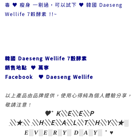
毒 ♥ 瘦身 一剔過，可以試下 ♥ 韓國 Daeseng
Wellife 7穀酵素
!!~
韓國 Daeseng Wellife 7穀酵素
銷售地點 ♥ 萬寧
Facebook ♥ Daeseng Wellife
以上產品由品牌提供，使用心得純為個人體驗分享，
敬請注意
!
♥˚ K░E░E░P
░
★
░ ░H░E░A░L░T░H░Y░
★
░
E░V░E░R░Y░ D░A░Y░ ˚ ♥