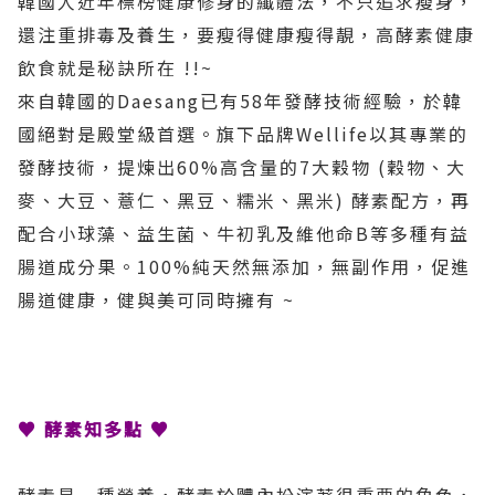
韓國人近年標榜健康修身的纖體法，不只追求瘦身，
還注重排毒及養生，要瘦得健康瘦得靚，高酵素健康
飲食就是秘訣所在 !!~
來自韓國的Daesang已有58年發酵技術經驗，於韓
國絕對是殿堂級首選。旗下品牌Wellife以其專業的
發酵技術，提煉出60%高含量的7大穀物 (穀物、大
麥、大豆、薏仁、黑豆、糯米、黑米) 酵素配方，再
配合小球藻、益生菌、牛初乳及維他命B等多種有益
腸道成分果。100%純天然無添加，無副作用，促進
腸道健康，健與美可同時擁有 ~
♥ 酵素知多點 ♥