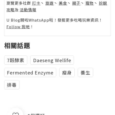
瀏覽更多社群
打卡
丶
旅遊
丶
美食
丶
親子
丶
寵物
丶
扮靚
攻略
及
活動情報
U Blog開咗WhatsApp啦！發掘更多吃喝玩樂資訊！
Follow 我哋
！
相關話題
7穀酵素
Daeseng Wellife
Fermented Enzyme
瘦身
養生
排毒