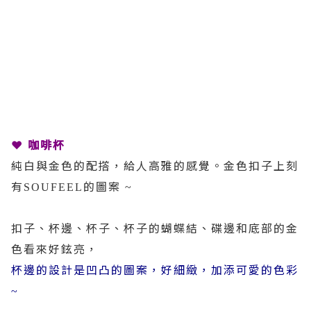
❤
咖啡杯
純白與金色的配撘，給人高雅的感覺。金色扣子上刻
有
的圖案
SOUFEEL
~
扣子、杯邊、杯子、杯子的蝴蝶結、碟邊和底部的金
色看來好鉉亮，
杯邊的設計是凹凸的圖案，好細緻，加添可愛的色彩
~