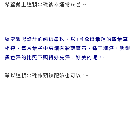
希望戴上這顆串珠後幸運常來啦
~
縷空銀黑設計的純銀串珠，以
片象徵幸運的四葉草
3
相連，每片葉子中央鑲有彩藍寶石，造工精湛，與銀
黑色澤的比照下顯得好亮澤，好美的呢
!~
單以這顆串珠作頸鍊配飾也可以
!~