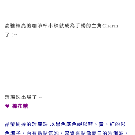
高雅鉉亮的咖啡杯串珠就成為手鐲的主角
Charm
了
!~
琉璃珠出場了
~
❤
棉花糖
晶瑩剔透的琉璃珠
以黑色底色綴以藍、黃、紅的彩
色調子，內有點點氣泡，感覺有點像夏日的沙灘波，