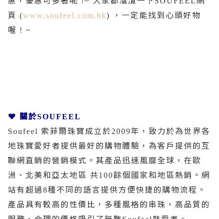
惠，優惠可多著呢
大家都溜灠一下
網
!~
SOUFEEL
頁
，一定能找到心頭好物
(
www.soufeel.com.hk
)
喔
! ~
❤ 關於
SOUFEEL
索菲爾珠寶成立於
年，致力於為世界各
Soufeel
2009
地珠寶愛好者提供最好的購物體驗，為客戶提供的互
聯網直銷的營銷模式。其產品迅速風靡全球，在歐
洲、北美和亞太地區
共
餘個國家和地區熱銷。網
100
站有超過
種不同的語言提供方便快捷的購物流程。
8
產品具有較高的性價比，多種風格的串珠，高品質的
服務，合理的價格吸引了無數
熱愛者。