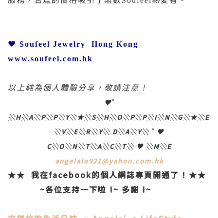
Soufeel
❤
Soufeel Jewelry
Hong Kong
www.soufeel.com.hk
以上純為個人體驗分享，敬請注意
!
♥˚
░H░A░P░P░Y░
★
░S░H░O░P░P░I░N░G░
★
░E
░V░E░R░Y░ D░A░Y░ ˚ ♥
C░O░N░T░A░C░T░
♥ ░M░E
angelalo921@yahoo.com.hk
★★
我在
facebook
的個人網誌專頁開通了
!
★★
~
各位支持一下啦
!~
多謝
!~