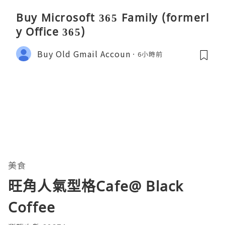
Buy Microsoft 365 Family (formerl
y Office 365)
Buy Old Gmail Accoun
6小時前
美食
旺角人氣型格Cafe@ Black
Coffee