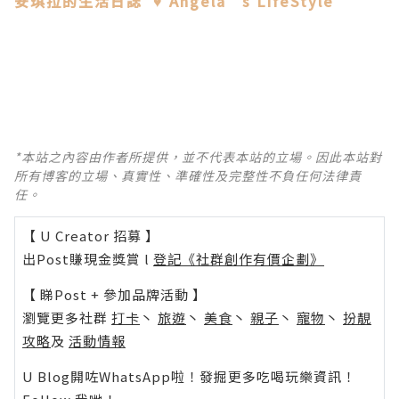
安琪拉的生活日誌
Angela’s LifeStyle
♥
*本站之內容由作者所提供，並不代表本站的立場。因此本站對
所有博客的立場、真實性、準確性及完整性不負任何法律責
任。
【 U Creator 招募 】
出Post賺現金獎賞 l
登記《社群創作有價企劃》
【 睇Post + 參加品牌活動 】
瀏覽更多社群
打卡
丶
旅遊
丶
美食
丶
親子
丶
寵物
丶
扮靚
攻略
及
活動情報
U Blog開咗WhatsApp啦！發掘更多吃喝玩樂資訊！