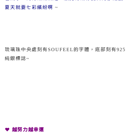
夏天就要七彩繽紛啊
~
琉璃珠中央處刻有
的字體，底部刻有
SOUFEEL
925
純銀標誌
~
❤
越努力越幸運