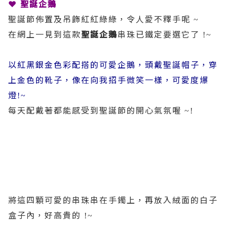
❤
聖誕企鵝
聖誕節佈置及吊飾紅紅綠綠，令人愛不釋手呢
~
在網上一見到這款
聖誕企鵝
串珠已鐵定要選它了
!~
以紅黑銀金色彩配搭的可愛企鵝，頭戴聖誕帽子，穿
上金色的靴子，像在向我招手微笑一樣，可愛度爆
燈
!~
每天配戴著都能感受到聖誕節的開心氣氛喔
~!
將這四顆可愛的串珠串在手鐲上，再放入絨面的白子
盒子內，好高貴的
!~