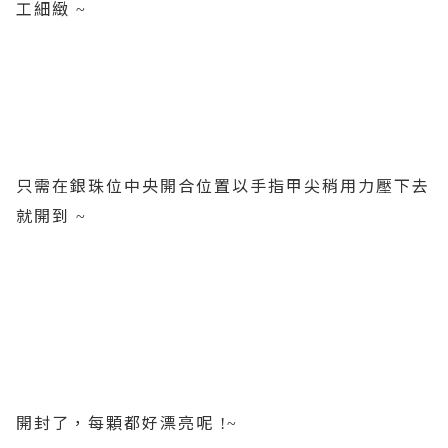
工細緻
~
只需在銀珠位中央開合位置以手指甲尖稍用力壓下去
就開到
~
開封了，每顆都好漂亮呢
!~