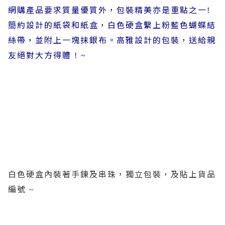
網購產品要求質量優質外，包裝精美亦是重點之一
!
約設計的紙袋和紙盒，白色硬盒繫上粉藍色蝴蝶結
簡
絲帶，並附上一塊抹銀布。高雅設計的包裝，送給親
友絕對大方得體
! ~
白色硬盒內裝著手鍊及串珠，獨立包裝，及貼上貨品
編號
~