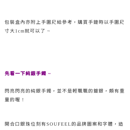
包裝盒內亦附上手圍尺給參考，購買手鏈時以手圍尺
寸大
就可以了
1cm
~
先看一下純銀手鐲
~
閃亮閃亮的純銀手鐲，並不是輕飄飄的鍍銀，頗有重
量的喔
!
開合口銀珠位刻有
的品牌圖案和字體，造
SOUFEEL