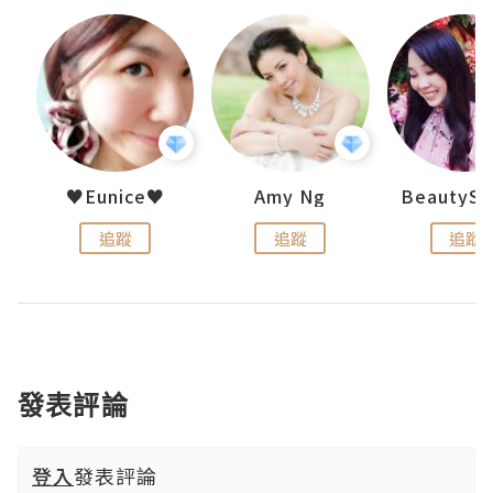
h 夏沫
♥Eunice♥
Amy Ng
追蹤
追蹤
追蹤
發表評論
登入
發表評論