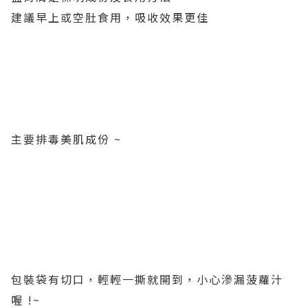
建議早上或空肚食用，吸收效果更佳
主要排毒美肌成份 ~
包裝袋有切口，輕輕一撕就開到，小心滲漏菠蘿汁
喔 !~