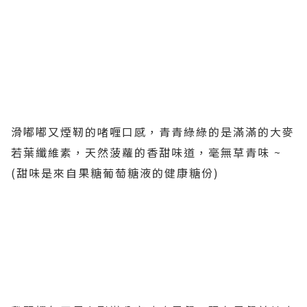
滑嘟嘟又煙靭的啫喱口感，青青綠綠的是滿滿的大麥
若葉纖維素，天然菠蘿的香甜味道，毫無草青味 ~
(甜味是來自果糖葡萄糖液的健康糖份)