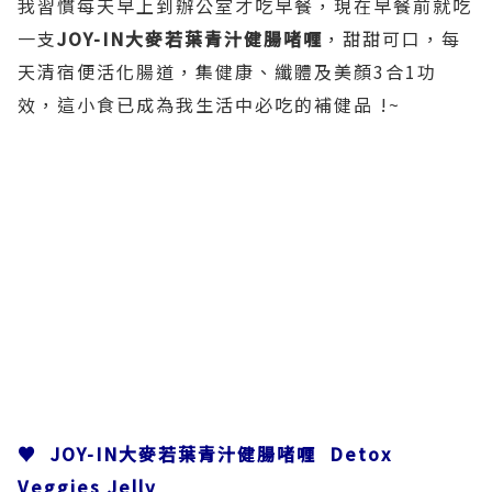
我習慣每天早上到辦公室才吃早餐，現在早餐前就吃
一支
JOY-IN
大麥若葉青汁健腸啫喱
，甜甜可口，每
天清宿便活化腸道，集健康、纖體及美顏3合1功
效，這小食已成為我生活中必吃的補健品 !~
♥ JOY-IN大麥若葉青汁健腸啫喱 Detox
Veggies Jelly