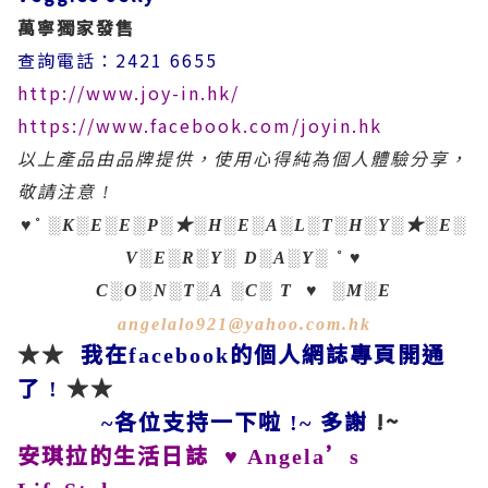
萬寧獨家發售
查詢電話：2421 6655
http://www.joy-in.hk/
https://www.facebook.com/joyin.hk
以上產品由品牌提供，使用心得純為個人體驗分享，
敬請注意
!
★
★
♥
˚
░
K
░
E
░
E
░
P
░
░
H
░
E
░
A
░
L
░T
░H
░Y
░
░
E
░
V
░
E
░
R
░
Y
░
D
░
A
░
Y
░
˚
♥
C
░
O
░
N
░
T
░
A
░
C
░
T
♥
░
M
░
E
angelalo921@yahoo.com.hk
★★
我在
的個人網誌專頁開通
facebook
了
★★
!
各位支持一下啦
多謝
!~
~
!~
安琪拉的生活日誌
’
♥
Angela
s