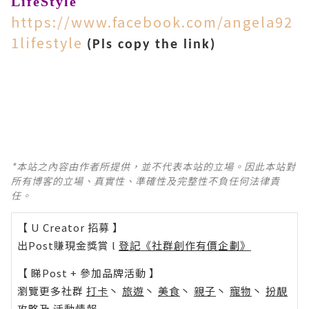
LifeStyle
https://www.facebook.com/angela92
1lifestyle
(Pls copy the link)
*本站之內容由作者所提供，並不代表本站的立場。因此本站對
所有博客的立場、真實性、準確性及完整性不負任何法律責
任。
【 U Creator 招募 】
出Post賺現金獎賞 l
登記《社群創作有價企劃》
【 睇Post + 參加品牌活動 】
瀏覽更多社群
打卡
丶
旅遊
丶
美食
丶
親子
丶
寵物
丶
扮靚
攻略
及
活動情報