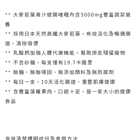
大麥若葉青汁健腸啫喱內含5000mg豐富蔬菜營
**
養
採用日本天然高纖大麥若葉，有效活化及暢通腸
**
道，清除宿便
乳酸鈣加強人體代謝機能，幫助排走殘留廢物
**
不含砂糖，每支僅有19.7卡路里
**
無糖、無咖啡因、無添加顏料及無防腐劑
**
每日一支，10天活化腸道，重整肌膚健康
**
含豐富菠蘿果肉，口感十足，是一家大小的健康
**
食品
盒背清楚標明成份及食用方法