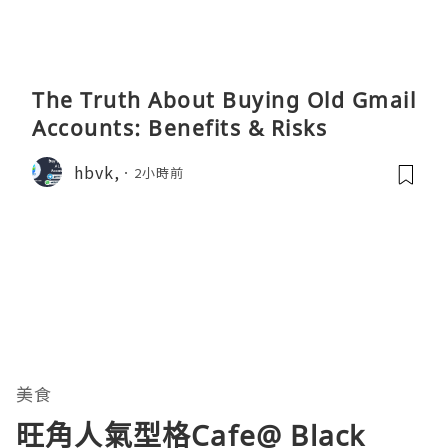
The Truth About Buying Old Gmail
Accounts: Benefits & Risks
hbvk,
2小時前
美食
旺角人氣型格Cafe@ Black