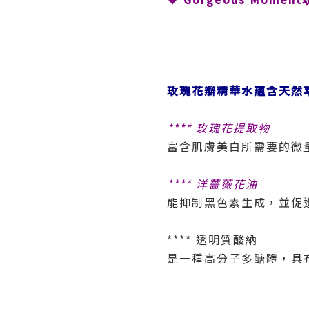
玫瑰花瓣精華水蘊含天然
****
玫瑰花提取物
富含肌膚美白所需要的微
****
洋薔薇花油
能抑制黑色素生成，並促
**** 透明質酸納
是一種高分子多醣體，具