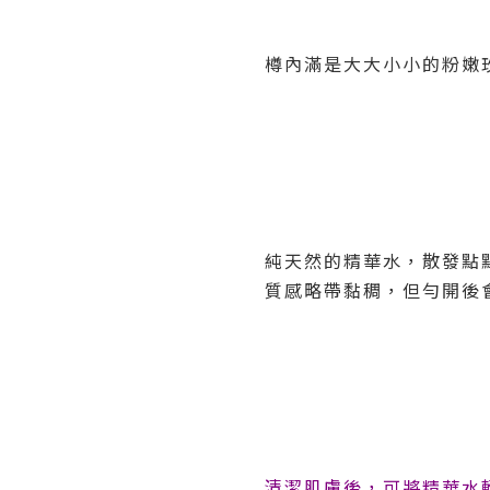
樽內滿是大大小小的粉嫩
純天然的精華水，散發點點淡
質感略帶黏稠，但勻開後
清潔肌膚後，可將精華水