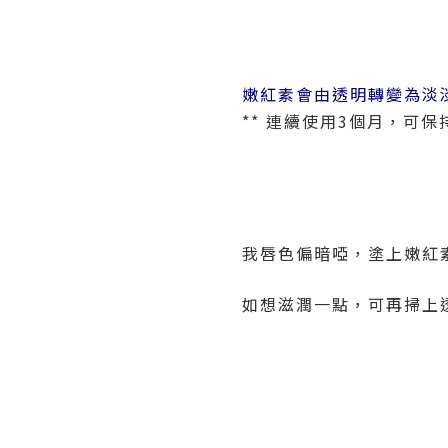
嫩紅素會由透明轉變為淡
** 連續使用3個月，可
我唇色偏暗啞，塗上嫩紅
如想滋潤一點，可再掃上透明l