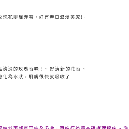
玫瑰花瓣飄浮著，好有春日浪漫美感!~
淡的玫瑰香味 ! ~ 好清新的花香 ~
會化為水狀，肌膚很快就吸收了
輕拍於面部直至完全吸收，再進行後續基礎護理程序 ~ 