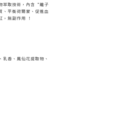
物萃取技術，內含“離子
質、平衡荷爾蒙、促進血
紅，無副作用 ！
、乳香、鳳仙花提取物、