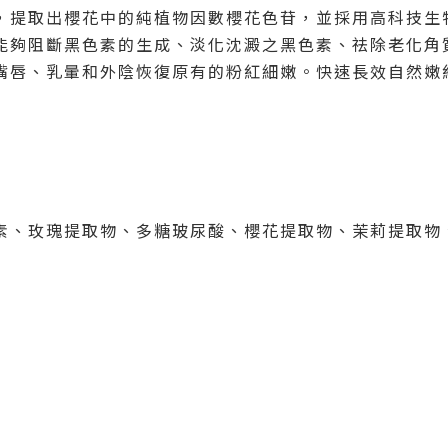
，提取出櫻花中的純植物因數櫻花色苷，並採用高科技生
能夠阻斷黑色素的生成、淡化沈澱之黑色素、祛除老化角
嘴唇、乳暈和外陰恢復原有的粉紅細嫩。快速長效自然嫩
元素、玫瑰提取物、多糖玻尿酸、櫻花提取物、茉莉提取物