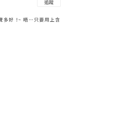
追蹤
好 !~ 晤…只要用上含