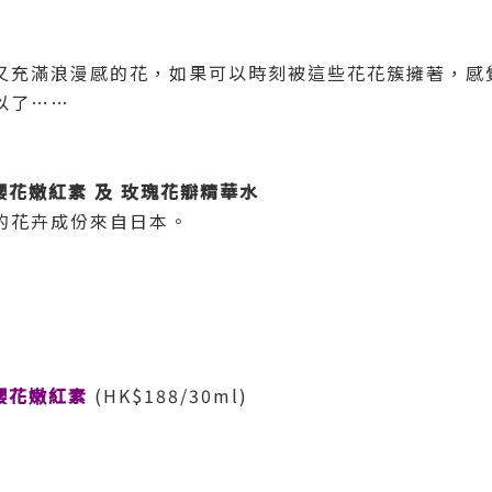
又充滿浪漫感的花，如果可以時刻被這些花花簇擁著，感覺多
以了……
ent櫻花嫩紅素 及 玫瑰花瓣精華水
的花卉成份來自日本。
nt櫻花嫩紅素
(HK$188/30ml)
~