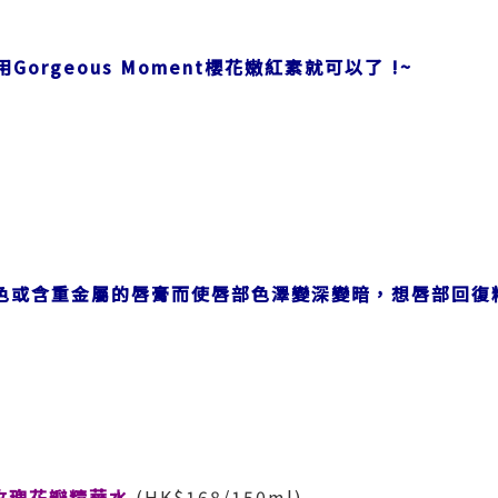
~ 用Gorgeous Moment櫻花嫩紅素就可以了
!~
色或含重金屬的唇膏而使唇部色澤變深變暗，想唇部回復
nt玫瑰花瓣精華水
(HK$168/150ml)