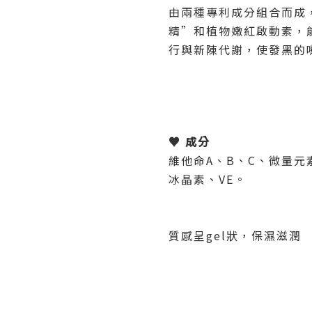
由兩種專利成分組合而成
精”和植物嫩紅啟動素，
行與新陳代謝，使發黑的
♥ 成分
維他命A、B、C、微量
冰晶素、VE。
質感呈gel狀，保濕滋潤