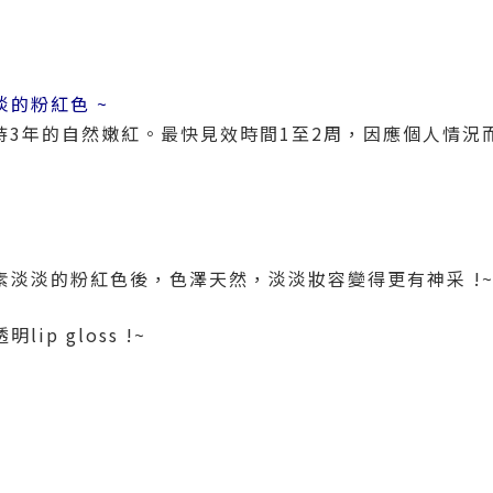
淡的粉紅色
~
保持3年的自然嫩紅。最快見效時間1至2周，因應個人情況
素淡淡的粉紅色後，色澤天然，淡淡妝容變得更有神采 !
ip gloss !~