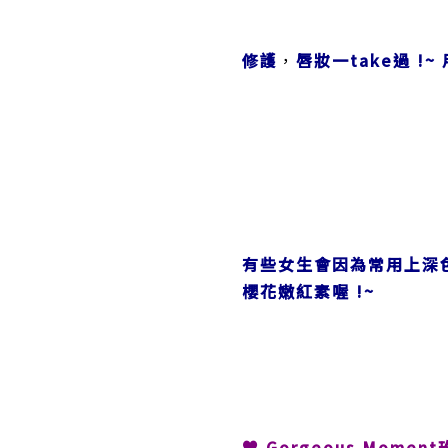
修護
，
唇妝一
take過 !
有些女生會因為常用上深
櫻花嫩紅素喔
!~
♥ Gorgeous Mome