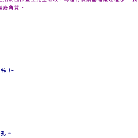
老廢角質
~
8% !~
毛孔 ~