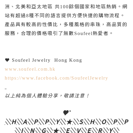
洲、北美和亞太地區
共
餘個國家和地區熱銷。網
100
站有超過
種不同的語言提供方便快捷的購物流程。
8
產品具有較高的性價比，多種風格的串珠，高品質的
服務，合理的價格吸引了無數
熱愛者。
Soufeel
❤
Soufeel Jewelry
Hong Kong
www.soufeel.com.hk
https://www.facebook.com/SoufeelJewelry
以上純為個人體驗分享，敬請注意
!
♥˚
░H░A░P░P░Y░
★
░S░H░O░P░P
░I░N░G░
★
░E░V░E░R░Y░