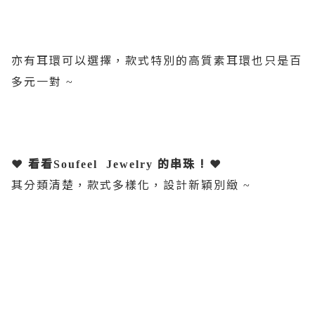
亦有耳環可以選擇，款式特別的高質素耳環也只是百
多元一對
~
❤ 看看
的串珠 !
❤
Soufeel
Jewelry
其分類清
楚，款式多樣化，設計新穎別緻
~