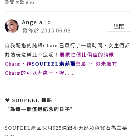
瀏覽次數:856
Angela Lo
追蹤
發佈於 2015.06.08
自我配搭的純銀
已風行了一段時間，女生們都
Charm
對這玩意樂此不疲呢
要數性價比俱佳的純銀
!
，非
索菲爾
莫屬
還未擁有
Charm
SOUFEEL
!~
的可以考慮一下喔
Charm
……
❤
標語
SOUFEEL
“為每一個值得紀念的日子”
產品採用
純銀和天然彩色寶石為主要
SOUFEEL
925