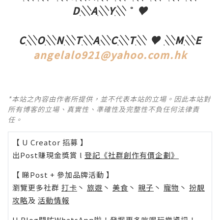
D░A░Y░ ˚ ♥
C░O░N░T░A░C░T░
♥ ░M░E
angelalo921@yahoo.com.hk
*本站之內容由作者所提供，並不代表本站的立場。因此本站對
所有博客的立場、真實性、準確性及完整性不負任何法律責
任。
【 U Creator 招募 】
出Post賺現金獎賞 l
登記《社群創作有價企劃》
【 睇Post + 參加品牌活動 】
瀏覽更多社群
打卡
丶
旅遊
丶
美食
丶
親子
丶
寵物
丶
扮靚
攻略
及
活動情報
U Blog開咗WhatsApp啦！發掘更多吃喝玩樂資訊！