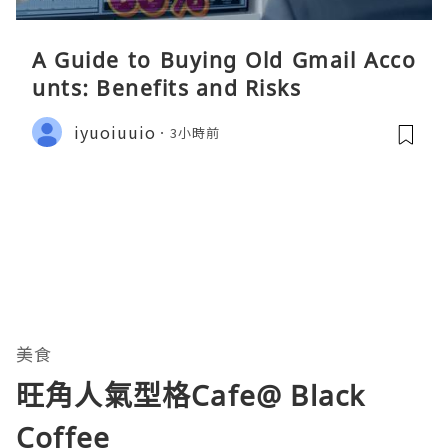
A Guide to Buying Old Gmail Acco
unts: Benefits and Risks
iyuoiuuio
3小時前
美食
旺角人氣型格Cafe@ Black
Coffee