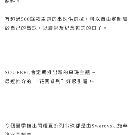
原料。
有超過
餘款主題的串珠供選擇，可以自由定制屬
500
於自己的串珠，以慶祝及紀念難忘的日子。
會定期推出新的串珠主題
SOUFEEL
~
最近推介的
“花間系列”好吸引喔
!~
今個夏季推出閃耀夏系列串珠都是由
施華
Swarovski
洛水晶製造