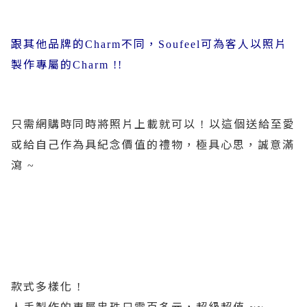
跟其他品牌的
不同，
可為客人以照片
Charm
Soufeel
製作專屬的
Charm !!
只需網購時同時將照片上載就可以
以這個送給至愛
!
或給自己作為具紀念價值的禮物，極具心思，誠意滿
瀉
~
款式多樣化
!
人手製作的專屬串珠只需百多元，超級超值