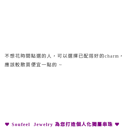
不想花時間點選的人，可以選擇已配搭好的
，
charm
應該較散買便宜一點的
~
❤
為您打造個人化獨屬串珠 ❤
Soufeel
Jewelry