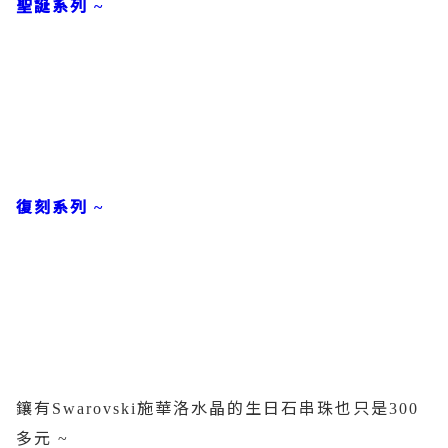
聖誕系列
~
復刻系列
~
鑲有
施華洛水晶的生日石串珠也只是
Swarovski
300
多元
~