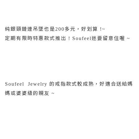
純銀頸鏈連吊墜也是
多元，好划算
200
!~
定期有限時特惠款式推出
迷要留意住喔
! Soufeel
~
的戒指款式較成熟，好適合送給媽
Soufeel
Jewelry
媽或婆婆級的親友
~