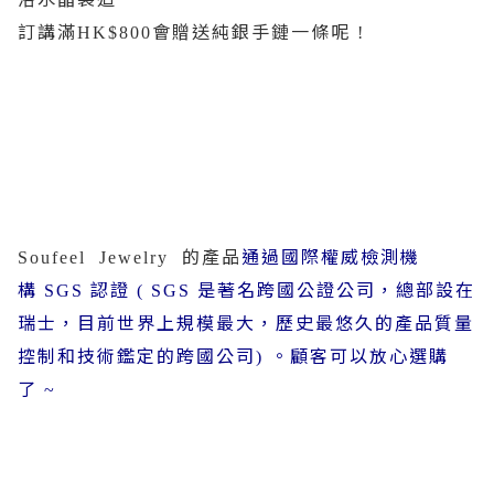
訂講滿
會贈送純銀手鏈一條呢
HK$800
!
的產品
通過國際權威檢測機
Soufeel
Jewelry
構
認證
是著名跨國公證公司，總部設在
SGS
( SGS
瑞士，目前世界上規模最大，歷史最悠久的產品質量
控制和技術鑑定的跨國公司
。顧客可以放心選購
)
了
~