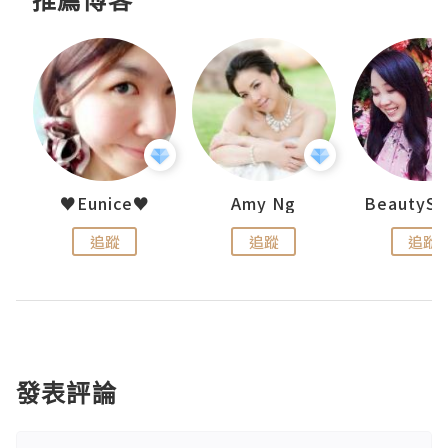
h 夏沫
♥Eunice♥
Amy Ng
追蹤
追蹤
追蹤
發表評論