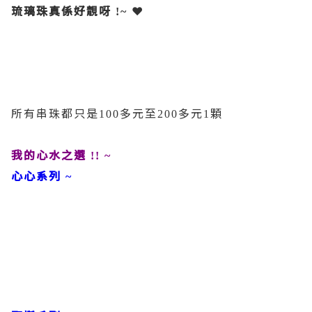
琉璃珠真係好靚呀
❤
!~
所有串珠都只是
多元至
多元
顆
100
200
1
我的心水之選
!! ~
心心系列
~