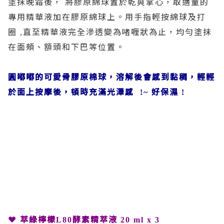
塗抹晚霜後，
將膠原綿球置於乾爽掌心，取適量的
專用精華液加在膠原綿球上。用手指輕按綿球及打
圈
直至精華液完全滲透變為啫喱狀為止，均勻塗抹
,
在面頰、額頭和下巴等位置。
圓嘟嘟的可愛骨膠原棉球，溶解後會感到黏稠，輕輕
於面上按摩後，頓時充滿光澤感
好保濕
!~
!
❤ 萃綠檸檬
酵素精萃液
L80
20 ml x 3