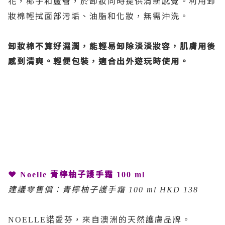
花，椰子和蘆薈，於卸妝同時提供清新感覺。
利用卸
妝棉輕拭面部污垢、油脂和化妝，無需沖洗。
卸妝棉不算好濕潤，能輕易卸除淡淡妝容，肌膚用後
感到清爽。輕便包裝，適合出外遊玩時使用。
❤
青檸柚子護手霜
Noelle
100 ml
建議零售價：青檸柚子護手霜
100 ml HKD 138
諾愛芬，來自澳洲的天然護膚品牌。
NOELLE