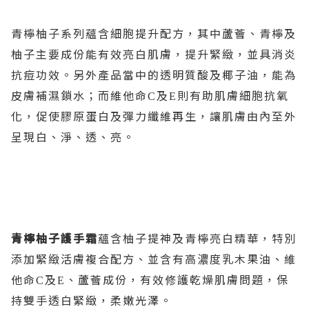
青檸柚子系列蘊含細胞提升配方，其中蘆薈、青檸及
柚子主要成份能有效亮白肌膚，提升緊緻，並具消炎
抗痘功效。另外產品當中的透明質酸及椰子油，能為
皮膚補濕鎖水；而維他命
及
則有助肌膚細胞抗氧
C
E
化，促使膠原蛋白及彈力纖維再生，讓肌膚由內至外
呈現白、淨、透、亮。
青檸柚子護手霜
蘊含柚子提神及青檸亮白精華，特別
添加緊緻活膚複合配方、並含有高濃度乳木果油、維
他命
及
、蘆薈成份，有效修護乾燥肌膚問題，保
C
E
持雙手透白緊緻，柔嫩光澤。