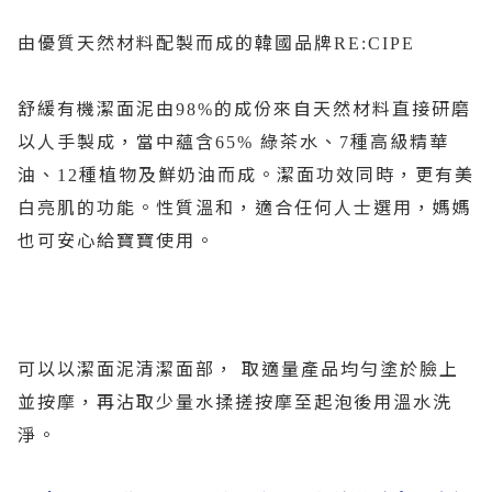
由優質天然材料配製而成的韓國品牌
RE:CIPE
舒緩有機潔面泥由
的成份來自天然材料直接研磨
98%
以人手製成，當中蘊含
綠茶水、
種高級精華
65%
7
油、
種植物及鮮奶油而成。潔面功效同時，更有美
12
白亮肌的功能。性質溫和，適合任何人士選用，媽媽
也可安心給寶寶使用。
可以以潔面泥清潔面部，
取適量產品均勻塗於臉上
並按摩，再沾取少量水揉搓按摩至起泡後用溫水洗
淨。