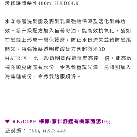
漾修護潤髮乳
480ml HKD64.9
水漾修護洗髮露及潤髮乳具強效保濕及活化髮絲功
效。新升級配方加入葡萄籽油，能高效抗氧化，猶如
在髮絲上形成一層保護層，防止水份流失並預防髮尾
開叉。特強護髮透明質酸配方含超微米
3D
，比一般透明質酸補濕度高達一倍，能高效
MATRIX
補充頭皮膚應有水份，令秀髮重現光澤，另特別加入
海藻糖成份，令秀髮貼服順滑。
❤
檸檬
薏仁舒緩有機潔面泥
RE:CIPE
/
10g
正裝價：
100g HKD 445