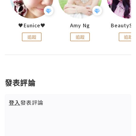
h 夏沫
♥Eunice♥
Amy Ng
追蹤
追蹤
追蹤
發表評論
登入
發表評論