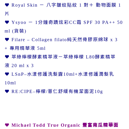
❤
－
八字皺紋貼紋
對＋
動物面膜
Royal Skin
1
1
片
❤
－
分鐘奇蹟炫彩
霜
Ysyoo
1
CC
SPF 30 PA++ 50
貨裝
ml (
)
❤
純天然骨膠原綿球
Filare – Collagen filato
x 3
專用精華液
+
5ml
❤ 萃綠檸檬酵素精萃液－萃綠檸檬
酵素精萃
L80
液
20 ml x 3
❤
水漾修護洗髮露
水漾修護潤髮乳
LSnP–
10ml+
10ml
❤
檸檬
薏仁舒緩有機潔面泥
RE:CIPE–
/
10g
❤
豐富南瓜精華面
Michael Todd True Organic