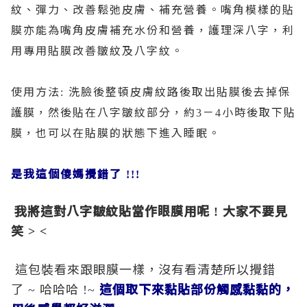
紋、彈力、改善鬆弛皮膚、補充營養。嘴角模樣的貼
膜亦能為嘴角皮膚補充水份和營養，護理深八字，利
用專用貼膜改善皺紋及八字紋。
使用方法
洗臉後整頓皮膚紋路後取出貼膜後去掉保
:
護膜，然後貼在八字皺紋部分，約
－
小時後取下貼
3
4
膜，也可以在貼膜的狀態下進入睡眠。
是我這個傻媽攪錯了
!!!
我將這對八字皺紋貼當作眼膜用呢
大家不要見
!
笑
> <
這包裝看來跟眼膜一樣，沒有看清楚所以攪錯
了
哈哈哈
這個取下來黏貼部份觸感黏黏的，
~
!~