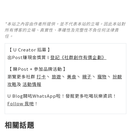
*本站之內容由作者所提供，並不代表本站的立場。因此本站對
所有博客的立場、真實性、準確性及完整性不負任何法律責
任。
【 U Creator 招募 】
出Post賺現金獎賞 l
登記《社群創作有價企劃》
【 睇Post + 參加品牌活動 】
瀏覽更多社群
打卡
丶
旅遊
丶
美食
丶
親子
丶
寵物
丶
扮靚
攻略
及
活動情報
U Blog開咗WhatsApp啦！發掘更多吃喝玩樂資訊！
Follow 我哋
！
相關話題