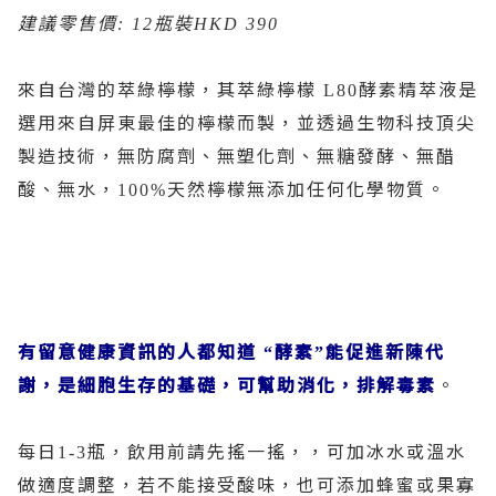
建議零售價
瓶裝
: 12
HKD 390
來自台灣的萃綠檸檬，其萃綠檸檬
酵素精萃液是
L80
選用來自屏東最佳的檸檬而製，並透過生物科技頂尖
製造技術，無防腐劑、無塑化劑、無糖發酵、無醋
酸、無水，
天然檸檬無添加任何化學物質。
100%
有留意健康資訊的人都知道
酵素
能促進新陳代
“
”
謝，是細胞生存的基礎，可幫助消化，排解毒素
。
每日
瓶，飲用前請先搖一搖，，可加冰水或溫水
1-3
做適度調整，若不能接受酸味，也可添加蜂蜜或果寡