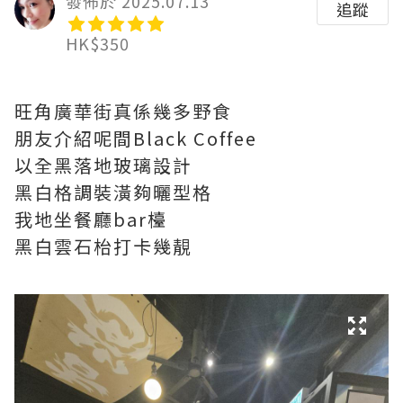
發佈於 2025.07.13
追蹤
HK$350
旺角廣華街真係幾多野食
朋友介紹呢間Black Coffee
以全黑落地玻璃設計
黑白格調裝潢夠曬型格
我地坐餐廳bar檯
黑白雲石枱打卡幾靚