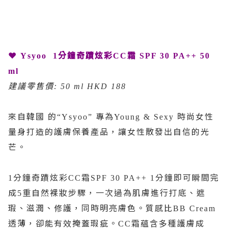
❤
分鐘奇蹟炫彩
霜
Ysyoo 1
CC
SPF 30 PA++ 50
ml
建議零售價
: 50 ml HKD 188
來自韓國
的
專為
時尚女性
“Ysyoo”
Young & Sexy
量身打造的護膚保養產品，讓女性散發出自信的光
芒。
分鐘奇蹟炫彩
霜
分鐘即可瞬間完
1
CC
SPF 30 PA++ 1
成
重自然裸妝步驟，一次過為肌膚進行打底、遮
5
瑕、滋潤、修護，同時明亮膚色
。質感比
BB Cream
透薄，卻能有效掩蓋瑕疵。
霜蘊含多種護膚成
CC