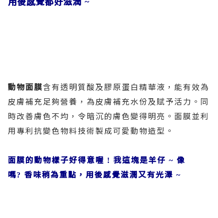
用後感覺都好滋潤
~
動物面膜
含有透明質酸及膠原蛋白精華液，能有效為
皮膚補充足夠營養，為皮膚補充水份及賦予活力。同
時改善膚色不均，令暗沉的膚色變得明亮。面膜並利
用專利抗變色物料技術製成可愛動物造型。
面膜的動物樣子好得意喔
我這塊是羊仔
像
!
~
嗎
香味稍為重點，用後感覺滋潤又有光澤
?
~