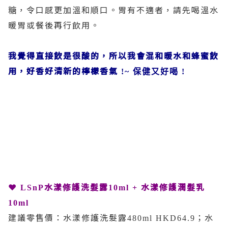
糖，令口感更加溫和順口。胃有不適者，請先喝溫水
暖胃或餐後再行飲用。
我覺得直接飲是很酸的，所以我會混和暖水和蜂蜜飲
用，好香好清新的檸檬香氣
!~ 保健又好喝 !
❤
水漾修護洗髮露
水漾修護潤髮乳
LSnP
10ml +
10ml
建議零售價：水漾修護洗髮露
；水
480ml HKD64.9