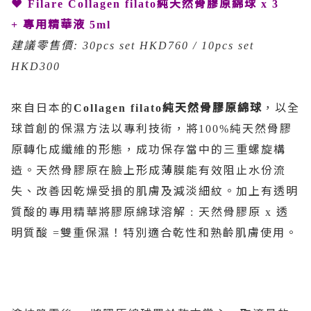
❤
純天然骨膠原綿球
Filare Collagen filato
x 3
專用精華液
+
5ml
建議零售價
: 30pcs set HKD760 / 10pcs set
HKD300
來自日本的
純天然骨膠原綿球
，以全
Collagen filato
球首創的保濕方法以專利技術，將
純天然骨膠
100%
原轉化成纖維的形態，成功保存當中的三重螺旋構
造。天然骨膠原在臉上形成薄膜能有效阻止水份流
失、改善因乾燥受損的肌膚及減淡細紋。加上有透明
質酸的專用精華將膠原綿球溶解
天然骨膠原
透
:
x
明質酸
雙重保濕！特別適合乾性和熟齡肌膚使用。
=