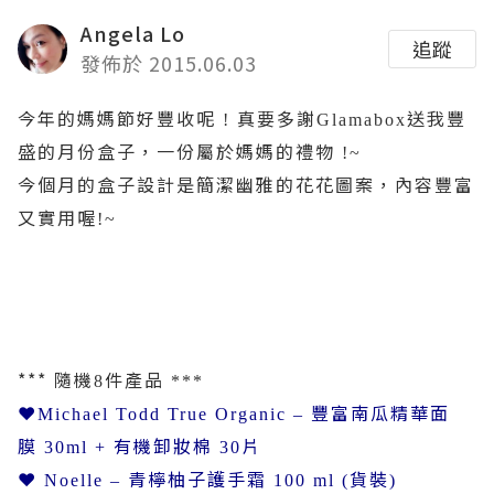
Angela Lo
追蹤
發佈於 2015.06.03
今年的媽媽節好豐收呢
真要多謝
送我豐
!
Glamabox
盛的月份盒子，一份屬於媽媽的禮物
!~
今個月的盒子設計是簡潔幽雅的花花圖案，內容豐富
又實用喔
!~
*** 隨機
件產品
8
***
❤
豐富南瓜精華面
Michael Todd True Organic –
膜
有機卸妝棉
片
30ml +
30
❤
青檸柚子護手霜
貨裝
Noelle –
100 ml (
)