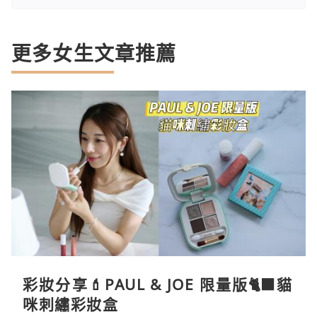
更多女生文章推薦
彩妝分享💄PAUL & JOE 限量版🐈‍⬛貓
咪刺繡彩妝盒