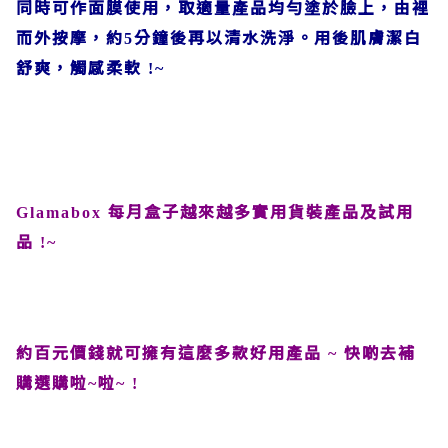
同時可作面膜使用，取適量產品均勻塗於臉上，由裡
而外按摩，約
分鐘後再以清水洗淨。用後肌膚潔白
5
舒爽，觸感柔軟
!~
每月盒子越來越多實用貨裝產品及試用
Glamabox
品
!~
約百元價錢就可擁有這麼多款好用產品
快啲去補
~
購選購啦
啦
~
~ !