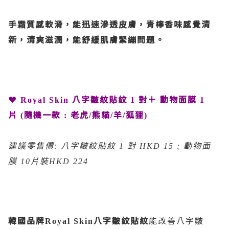
手霜質感軟滑，能迅速滲透皮膚，青檸香味感覺清
新，清爽滋潤，能舒緩肌膚緊繃問題。
❤
八字皺紋貼紋
對＋
動物面膜
Royal Skin
1
1
片
隨機一款
老虎
熊貓
羊
狐狸
(
:
/
/
/
)
建議零售價
八字皺紋貼紋
對
動物面
:
1
HKD 15 ;
膜
片裝
10
HKD 224
韓國品牌
八字皺紋貼紋
能改善八字皺
Royal Skin