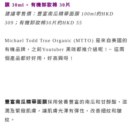
膜
有機卸妝棉
片
30ml +
30
建議零售價：豐富南瓜精華面膜
約
100ml
HKD
；有機卸妝棉
片約
309
30
HKD 55
是來自美國的
Michael Todd True Organic (MTTO)
有機品牌，之前
黑咪都推介過呢
這兩
Youtuber
! ~
個產品都好好用，好高興呀
!
豐富南瓜精華面膜
採用營養豐富的南瓜和甘醇酸，滋
潤及緊緻肌膚，讓肌膚光澤有彈性，改善
細紋和皺
紋。