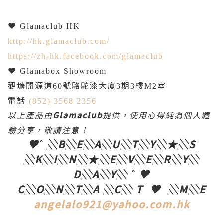
❤
Glamaclub HK
http://hk.glamaclub.com/
https://zh-hk.facebook.com/glamaclub
❤
Glamabox Showroom
觀塘開源道
號駱駝漆大廈
期
樓
室
60
3
3
M2
電話
(852) 3568 2356
以上產品由
Glamaclub
提供，使用心得純為個人體
驗分享，敬請注意
!
♥˚ ░B░E░A░U░T░Y░
★
░S
░K░I░N░
★
░E░V░E░R░Y░
D░A░Y░ ˚ ♥
C░O░N░T░A ░C░ T
♥ ░M░E
angelalo921@yahoo.com.hk