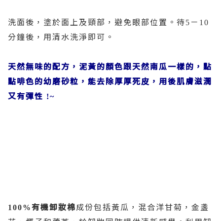
洗面後，塗於面上及頸部，避免眼部位置。待
－
5
10
分鐘後，用清水洗淨即可。
天然無味的配方，泥黃的顏色跟天然南瓜一樣的，點
點啡色的幼磨砂粒，能去除厚厚死皮，用後肌膚滋潤
又有彈性
!~
有機卸妝棉
成份包括黃瓜，混合洋甘菊，金盞
100%