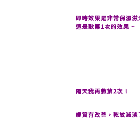
即時效果是非常保濕滋潤
這是敷第1次的效果
~
隔天我再敷第2次 !
膚質有改善，乾紋減淡了