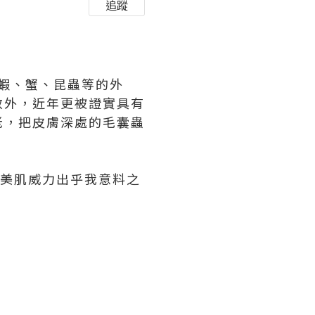
追蹤
物蝦、蟹、昆蟲等的外
效外，近年更被證實具有
老，把皮膚深處的毛囊蟲
美肌威力出乎我意料之