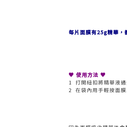
每片面膜有25g精華，
♥ 使用方法
♥
1 打開紐扣將精華液
2 在袋內用手輕按面