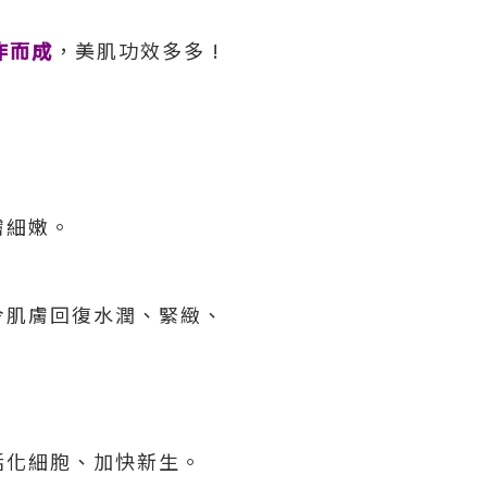
作而成
，美肌功效多多 !
膚細嫩。
令肌膚回復水潤、緊緻、
活化細胞、加快新生。