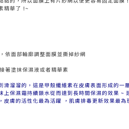
黏黏的，所以面膜上有片紗網以便更容易固定面膜 !
精華了 !~
後，依面部輪廓調整面膜並撕掉紗網
膜
，接著塗抹保濕液或者精華素
到滑溜溜的，這是甲殼纖維素在皮膚表面形成的一
抹上保濕霜持續鎖水從而達到長時間保濕的效果 ~ 
，皮膚的活性化最為活躍 ，肌膚排毒更新效果最為理