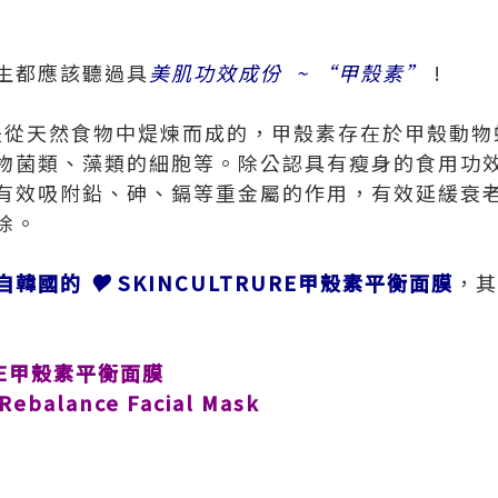
生都應該聽過具
美肌功效成份
~ “甲殼素
”
!
n）是從天然食物中煶煉而成的，甲殼素存在於甲殼動
物菌類、藻類的細胞等。除公認具有瘦身的食用功
有效吸附鉛、砷、鎘等重金屬的作用，有效延緩衰
除。
自韓國的
♥
SKINCULTRURE
甲殼素平衡面膜
，其
URE甲殼素平衡面膜
balance Facial Mask