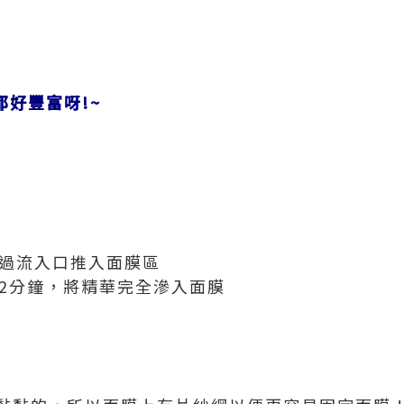
都好豐富呀
!~
通過流入口推入面膜區
膜2分鐘，將精華完全滲入面膜