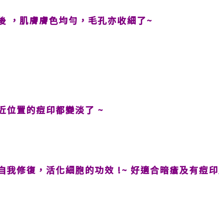
後 ，肌膚膚色均勻，毛孔亦收細了~
近位置的痘印都變淡了 ~
自我修復，活化細胞的功效 !~ 好適合暗瘡及有痘