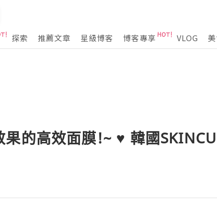
探索
推薦文章
星級博客
博客專享
VLOG
美
的高效面膜!~ ♥ 韓國SKINCU