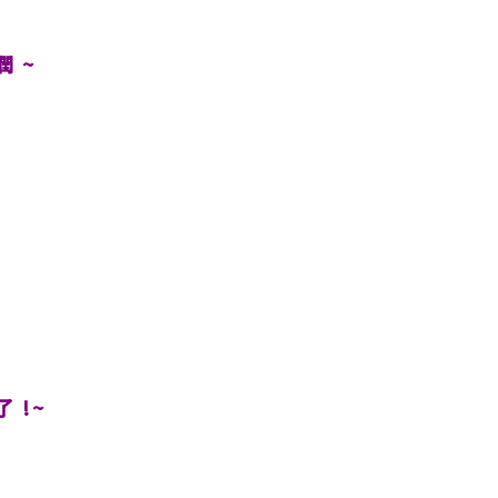
 ~
 !~