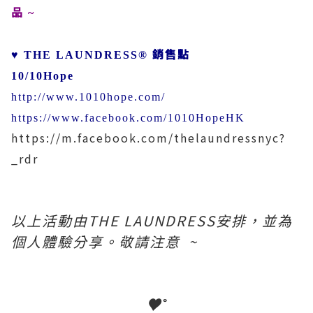
品
~
銷售點
♥ THE LAUNDRESS®
10/10Hope
http://www.1010hope.com/
https://www.facebook.com/1010HopeHK
https://m.facebook.com/thelaundressnyc?
_rdr
以上活動由
THE LAUNDRESS
安排，並為
個人體驗分享。敬請注意
~
♥˚