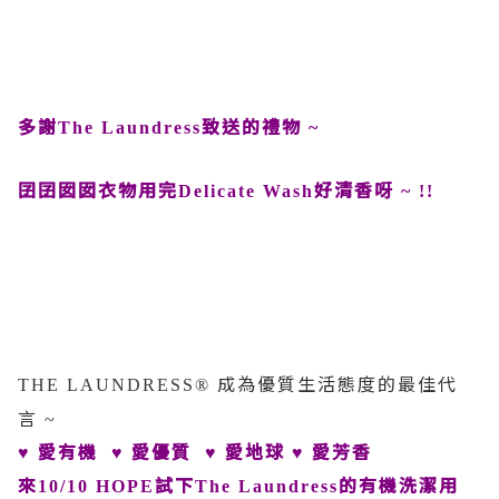
多謝
致送的禮物
The Laundress
~
囝囝囡囡衣物用完
好清香呀
Delicate Wash
~ !!
成為優質生活態度的最佳代
THE LAUNDRESS®
言
~
愛有機
愛優質
愛地球
愛芳香
♥
♥
♥
♥
來
試下
的有機洗潔用
10/10 HOPE
The Laundress