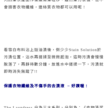
會損害衣物纖維，連絲質衣物都可以用呢
!
看雪白布料沾上豉油漬後，倒少少
於
Stain Solution
污漬位置，沾水再搓揉至微微起泡，這時污漬會慢慢
脫落了，再靜待數分鐘，放進水中搓揉一下，污漬就
即時消失無蹤了
!!
保護衣物纖維及不傷手的去漬液
好讚喔
~
!
分為三大系列，分別為：《衣物清潔
The Laundress