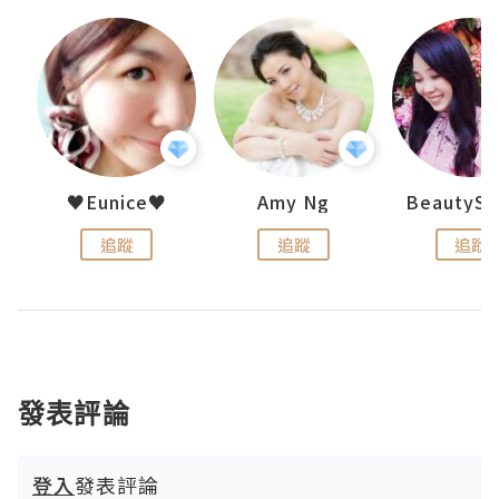
h 夏沫
♥Eunice♥
Amy Ng
追蹤
追蹤
追蹤
發表評論
登入
發表評論