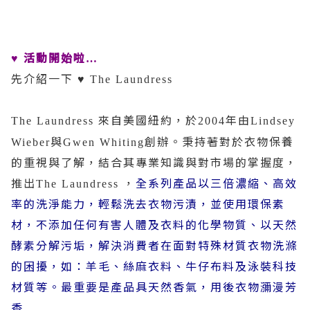
活動開始啦
♥
…
先介紹一下
♥ The Laundress
來自美國紐約，於
年由
The Laundress
2004
Lindsey
與
創辦。秉持著對於衣物保養
Wieber
Gwen Whiting
的重視與了解，結合其專業知識與對市場的掌握度，
推出
，
全系列產品以三倍濃縮、高效
The Laundress
率的洗淨能力，輕鬆洗去衣物污漬，並使用環保素
材，不添加任何有害人體及衣料的化學物質、以天然
酵素分解污垢，解決消費者在面對特殊材質衣物洗滌
的困擾，如：羊毛、絲麻衣料、牛仔布料及泳裝科技
材質等。最重要是產品具天然香氣，用後衣物瀰漫芳
香
…