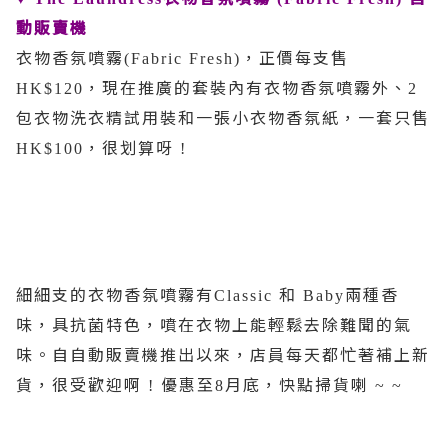
動販賣機
衣物香氛噴霧
，正價每支售
(Fabric Fresh)
，現在推廣的套裝內有衣物香氛噴霧外、
HK$120
2
包衣物洗衣精試用裝和一張小衣物香氛紙，一套只售
，很划算呀
HK$100
!
細細支的衣物香氛噴霧有
和
兩種香
Classic
Baby
味，具抗菌特色，噴在衣物上能輕鬆去除難聞的氣
味。自自動販賣機推出以來，店員每天都忙著補上新
貨，很受歡迎啊
優惠至
月底，快點掃貨喇
!
8
~ ~