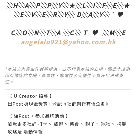
░H░A░P░P░Y░
★
░L░I░F░E░
★
░E░V░E░R░Y░ D░A░Y░ ˚ ♥
C░O░N░T░A ░C░ T
♥ ░M░E
angelalo921@yahoo.com.hk
*本站之內容由作者所提供，並不代表本站的立場。因此本站對
所有博客的立場、真實性、準確性及完整性不負任何法律責
任。
【 U Creator 招募 】
出Post賺現金獎賞 l
登記《社群創作有價企劃》
【 睇Post + 參加品牌活動 】
瀏覽更多社群
打卡
丶
旅遊
丶
美食
丶
親子
丶
寵物
丶
扮靚
攻略
及
活動情報