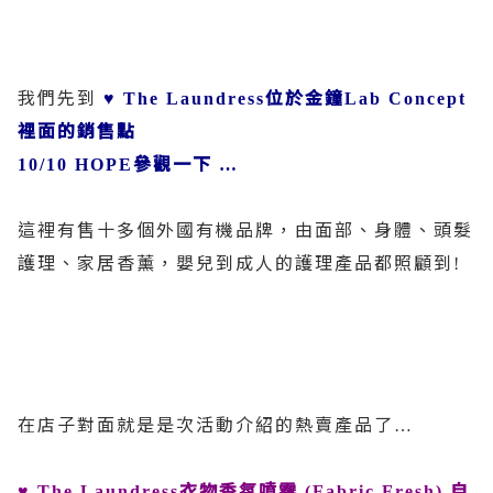
我們先到
位於金鐘
♥ The Laundress
Lab Concept
裡面的銷售點
參觀一下
10/10 HOPE
…
這裡有售十多個外國有機品牌，由面部、身體、頭髮
護理、家居香薰，嬰兒到成人的護理產品都照顧到
!
在店子對面就是是次活動介紹的熱賣產品了
…
衣物香氛噴霧
自
♥ The Laundress
(Fabric Fresh)