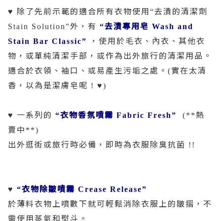
除了先前示範的適合所有衣物使用
去漬的清潔劑
♥
“
外，有
去漬專用皂
Stain Solution”
“
Wash and
，使用於毛衣、內衣、其他衣
Stain Bar Classic”
物，或單純清潔手部，或作為出外旅行的清潔用品。
適合於衣領、袖口、或易產生污垢之處。
實在太清
(
香，以為是潔膚皂呢
! ♥)
一系列的
衣物香氛噴霧
熱
♥
“
Fabric Fresh”
(**
賣中
**)
出外逛街或旅行時必備，即時為衣服除臭抗菌
!!
衣物除皺噴霧
♥
“
Crease Release”
於薄料衣物上噴數下就可輕鬆消除衣服上的皺摺，不
需使用蒸氣和熨斗。