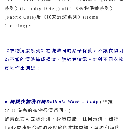
系列》
、《衣物保養系列》
(Laundry Detergent)
及《居家清潔系列》
(Fabric Care)
(Home
。
Cleaning)
《衣物清潔系列》在洗滌同時給予保養，不讓衣物因
為不當的清洗造成損壞、脫線等情況。針對不同衣物
質地作出調配
:
精緻衣物洗衣精
推
♥
Delicate Wash – Lady
(**
介
洗完的衣物很清香啊
!!
~ )
酵素配方可去除汗漬、身體皮脂、任何污漬。獨特
香味結合琥珀及壓碎的柑橘香調，呈現和諧的
Lady