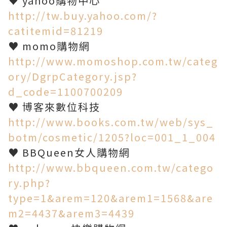
♥ yahoo購物中心
http://tw.buy.yahoo.com/?
catitemid=81219
♥ momo購物網
http://www.momoshop.com.tw/categ
ory/DgrpCategory.jsp?
d_code=1100700209
♥ 博客來數位科技
http://www.books.com.tw/web/sys_
botm/cosmetic/1205?loc=001_1_004
♥ BBQueen女人購物網
http://www.bbqueen.com.tw/catego
ry.php?
type=1&arem=120&arem1=1568&are
m2=4437&arem3=4439