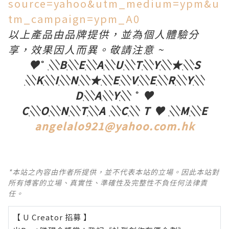
source=yahoo&utm_medium=ypm&u
tm_campaign=ypm_A0
以上產品由品牌提供，並為個人體驗分
享，效果因人而異。敬請注意
~
♥˚ ░
B
░
E
░
A
░
U
░
T
░
Y
░
★
░
S
░
K
░
I
░
N
░
★
░
E
░
V
░
E
░
R
░
Y
░
D░A░Y░ ˚ ♥
C
░
O
░
N
░
T
░
A
░
C
░
T
♥
░
M
░E
angelalo921@yahoo.com.hk
*本站之內容由作者所提供，並不代表本站的立場。因此本站對
所有博客的立場、真實性、準確性及完整性不負任何法律責
任。
【 U Creator 招募 】