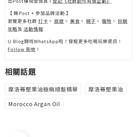
出Post賺現金獎賞 l
登記《社群創作有價企劃》
【 睇Post + 參加品牌活動 】
瀏覽更多社群
打卡
丶
旅遊
丶
美食
丶
親子
丶
寵物
丶
扮靚
攻略
及
活動情報
U Blog開咗WhatsApp啦！發掘更多吃喝玩樂資訊！
Follow 我哋
！
相關話題
摩洛哥堅果油極緻順髮精華
摩洛哥堅果油
Morocco Argan Oil