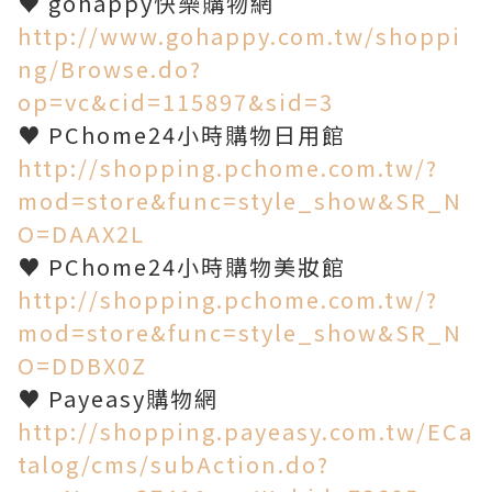
♥ gohappy快樂購物網
http://www.gohappy.com.tw/shoppi
ng/Browse.do?
op=vc&cid=115897&sid=3
♥ PChome24小時購物日用館
http://shopping.pchome.com.tw/?
mod=store&func=style_show&SR_N
O=DAAX2L
♥ PChome24小時購物美妝館
http://shopping.pchome.com.tw/?
mod=store&func=style_show&SR_N
O=DDBX0Z
♥ Payeasy購物網
http://shopping.payeasy.com.tw/ECa
talog/cms/subAction.do?