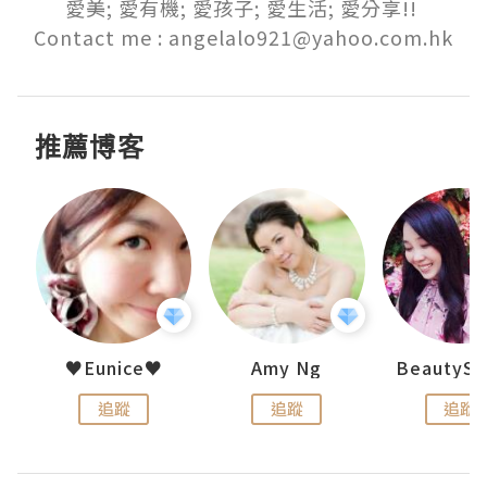
愛美; 愛有機; 愛孩子; 愛生活; 愛分享!! 

Contact me : angelalo921@yahoo.com.hk
推薦博客
h 夏沫
♥Eunice♥
Amy Ng
追蹤
追蹤
追蹤