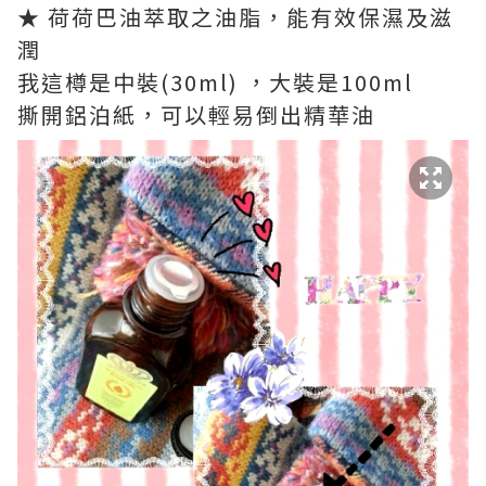
★ 荷荷巴油萃取之油脂，能有效保濕及滋
潤
我這樽是中裝(30ml) ，大裝是100ml
撕開鋁泊紙，可以輕易倒出精華油