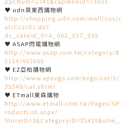
ppcNum=2741&capWebid=73605
♥ udn買東西購物網
http://shopping.udn.com/mall/cus/c
at/Cc1c01.do?
dc_cateid_0=A_002_017_035
♥ ASAP閃電購物網
http://www.asap.com.tw/category/B
5154/403880
♥ EZ亞柏購物網
http://www.apezgo.com/ezgo/cat/5/
35540/cat.shtml
♥ ETmall東森購物
http://www.etmall.com.tw/Pages/SP
roductList.aspx?
StoreID=3&CategoryID=35419&utm_