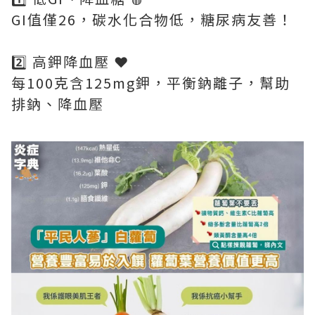
GI值僅26，碳水化合物低，糖尿病友善！
2️⃣ 高鉀降血壓 ❤️
每100克含125mg鉀，平衡鈉離子，幫助
排鈉、降血壓