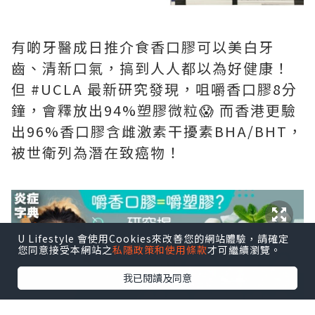
有啲牙醫成日推介食香口膠可以美白牙
齒、清新口氣，搞到人人都以為好健康！
但 #UCLA 最新研究發現，咀嚼香口膠8分
鐘，會釋放出94%塑膠微粒😱 而香港更驗
出96%香口膠含雌激素干擾素BHA/BHT，
被世衛列為潛在致癌物！
U Lifestyle 會使用Cookies來改善您的網站體驗，請確定
您同意接受本網站之
私隱政策和使用條款
才可繼續瀏覽。
我已閱讀及同意