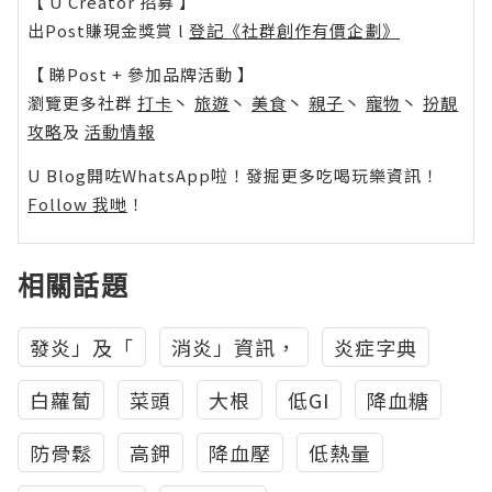
【 U Creator 招募 】
出Post賺現金獎賞 l
登記《社群創作有價企劃》
【 睇Post + 參加品牌活動 】
瀏覽更多社群
打卡
丶
旅遊
丶
美食
丶
親子
丶
寵物
丶
扮靚
攻略
及
活動情報
U Blog開咗WhatsApp啦！發掘更多吃喝玩樂資訊！
Follow 我哋
！
相關話題
發炎」及「
消炎」資訊，
炎症字典
白蘿蔔
菜頭
大根
低GI
降血糖
防骨鬆
高鉀
降血壓
低熱量