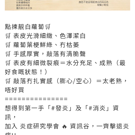
點揀靚白蘿蔔🛒
🛒 表皮光滑細緻、色澤潔白
🛒 蘿蔔葉梗鮮綠、冇枯萎
🛒 手感厚實，敲落有清脆聲
🛒 表皮有細微裂痕＝水分充足、成熟（最
好食嘅狀態！）
🛒 敲落冇扎實感（膨心/空心）＝太老熟，
唔好買
===============
想得到第一手「#發炎」及「#消炎」資
訊，
加入 炎症研究學會 🔥 資訊谷，一齊擊退炎
症!!