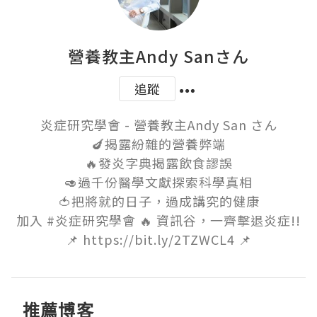
營養教主Andy Sanさん
追蹤
炎症研究學會 - 營養教主Andy San さん

🍆揭露紛雜的營養弊端

🔥發炎字典揭露飲食謬誤

🥑過千份醫學文獻探索科學真相

🍅把將就的日子，過成講究的健康

加入 #炎症研究學會 🔥 資訊谷，一齊擊退炎症!!

📌 https://bit.ly/2TZWCL4 📌
推薦博客