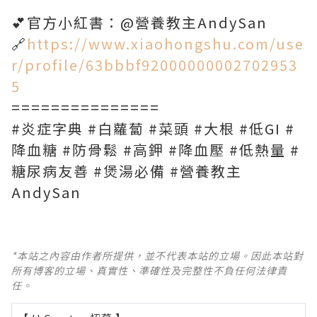
💕官方小紅書：@營養教主AndySan
🔗
https://www.xiaohongshu.com/use
r/profile/63bbbf92000000002702953
5
===============
#炎症字典 #白蘿蔔 #菜頭 #大根 #低GI #
降血糖 #防骨鬆 #高鉀 #降血壓 #低熱量 #
糖尿病友善 #煲湯必備 #營養教主
AndySan
*本站之內容由作者所提供，並不代表本站的立場。因此本站對
所有博客的立場、真實性、準確性及完整性不負任何法律責
任。