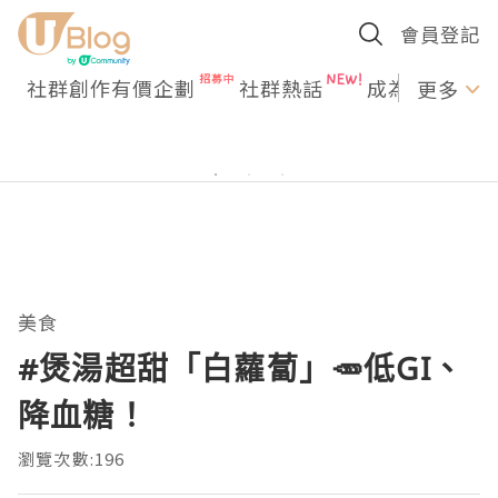
會員登記
社群創作有價企劃
社群熱話
成為U Creato
更多
美食
#煲湯超甜「白蘿蔔」🥕低GI、
降血糖！
瀏覽次數:196