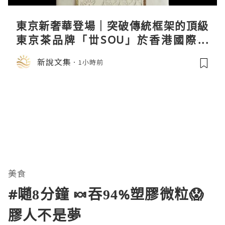
東京新奢華登場｜突破傳統框架的頂級
東京茶品牌「丗SOU」於香港國際茶
展首度亮相
新說文集
1小時前
美食
#𡁻8分鐘 🍬吞94%塑膠微粒😱
膠人不是夢