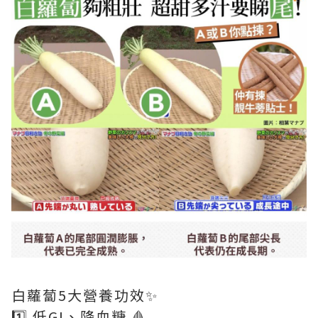
白蘿蔔5大營養功效✨
1️⃣ 低GI、降血糖 🩸