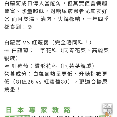
白蘿蔔成日俾人當配角，但其實佢營養超
豐富、熱量超低，對糖尿病患者尤其友好
😍 而且煲湯、滷肉、火鍋都啱，一年四季
都食到！🍲
白蘿蔔 VS 紅蘿蔔（完全唔同科！）
🥕 白蘿蔔：十字花科（同青花菜、高麗菜
親戚）
🥕 紅蘿蔔：繖形花科（同芫荽親戚）
營養成分：白蘿蔔熱量更低、升糖指數更
低（GI值26 vs 紅蘿蔔80），更適合糖尿
病患！