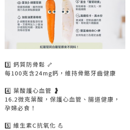
3️⃣ 鈣質防骨鬆 🦴
每100克含24mg鈣，維持骨骼牙齒健康
4️⃣ 葉酸護心血管 🤰
16.2微克葉酸，保護心血管、腸道健康，
孕婦必食！
5️⃣ 維生素C抗氧化 💪