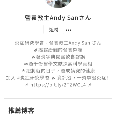
營養教主Andy Sanさん
追蹤
炎症研究學會 - 營養教主Andy San さん

🍆揭露紛雜的營養弊端

🔥發炎字典揭露飲食謬誤

🥑過千份醫學文獻探索科學真相

🍅把將就的日子，過成講究的健康

加入 #炎症研究學會 🔥 資訊谷，一齊擊退炎症!!

📌 https://bit.ly/2TZWCL4 📌
推薦博客