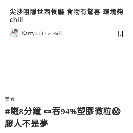
尖沙咀隱世西餐廳 食物有驚喜 環境夠
chill
Karry113
5小時前
美食
#𡁻8分鐘 🍬吞94%塑膠微粒😱
膠人不是夢