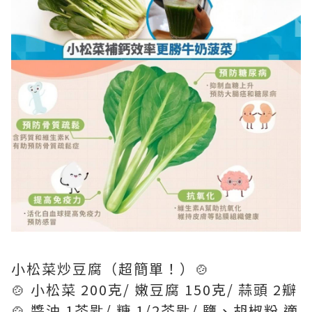
小松菜炒豆腐（超簡單！）🍲
🍲 小松菜 200克/ 嫩豆腐 150克/ 蒜頭 2瓣
🍲 醬油 1茶匙/ 糖 1/2茶匙/ 鹽、胡椒粉 適