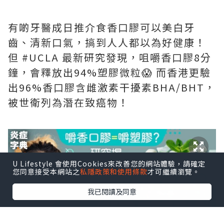
有啲牙醫成日推介食香口膠可以美白牙
齒、清新口氣，搞到人人都以為好健康！
但 #UCLA 最新研究發現，咀嚼香口膠8分
鐘，會釋放出94%塑膠微粒😱 而香港更驗
出96%香口膠含雌激素干擾素BHA/BHT，
被世衛列為潛在致癌物！
U Lifestyle 會使用Cookies來改善您的網站體驗，請確定
您同意接受本網站之
私隱政策和使用條款
才可繼續瀏覽。
我已閱讀及同意