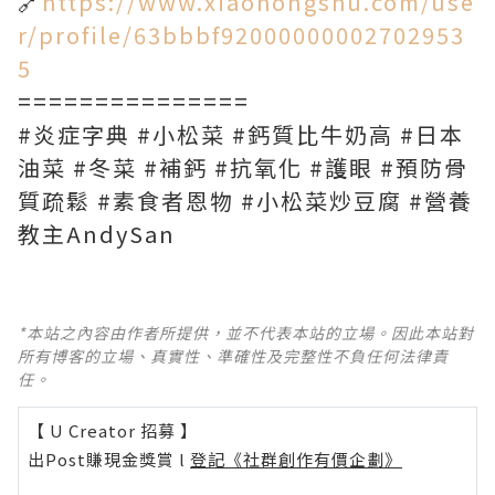
🔗
https://www.xiaohongshu.com/use
r/profile/63bbbf92000000002702953
5
===============
#炎症字典 #小松菜 #鈣質比牛奶高 #日本
油菜 #冬菜 #補鈣 #抗氧化 #護眼 #預防骨
質疏鬆 #素食者恩物 #小松菜炒豆腐 #營養
教主AndySan
*本站之內容由作者所提供，並不代表本站的立場。因此本站對
所有博客的立場、真實性、準確性及完整性不負任何法律責
任。
【 U Creator 招募 】
出Post賺現金獎賞 l
登記《社群創作有價企劃》