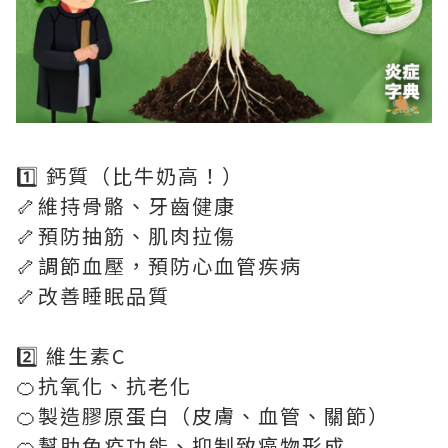
1️⃣ 鈣質（比牛奶高！）
🦴維持骨骼、牙齒健康
🦴預防抽筋、肌肉拉傷
🦴調節血壓，預防心血管疾病
🦴改善睡眠品質
2️⃣ 維生素C
🍊抗氧化、抗老化
🍊製造膠原蛋白（皮膚、血管、關節）
🍊幫助免疫功能、抑制致癌物形成