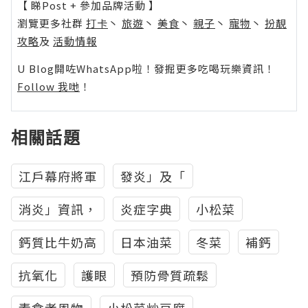
【 睇Post + 參加品牌活動 】
瀏覽更多社群
打卡
丶
旅遊
丶
美食
丶
親子
丶
寵物
丶
扮靚
攻略
及
活動情報
U Blog開咗WhatsApp啦！發掘更多吃喝玩樂資訊！
Follow 我哋
！
相關話題
江戶幕府將軍
發炎」及「
消炎」資訊，
炎症字典
小松菜
鈣質比牛奶高
日本油菜
冬菜
補鈣
抗氧化
護眼
預防骨質疏鬆