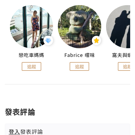
戀吃車媽媽
Fabrice 嚐味
窩夫與蝦
追蹤
追蹤
追蹤
發表評論
登入
發表評論