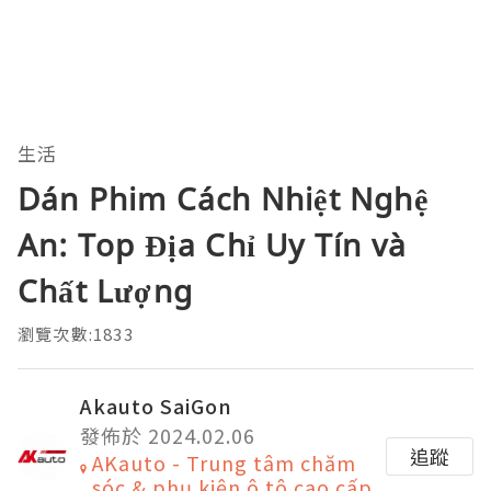
生活
Dán Phim Cách Nhiệt Nghệ
An: Top Địa Chỉ Uy Tín và
Chất Lượng
瀏覽次數:1833
Akauto SaiGon
發佈於 2024.02.06
追蹤
AKauto - Trung tâm chăm
sóc & phụ kiện ô tô cao cấp