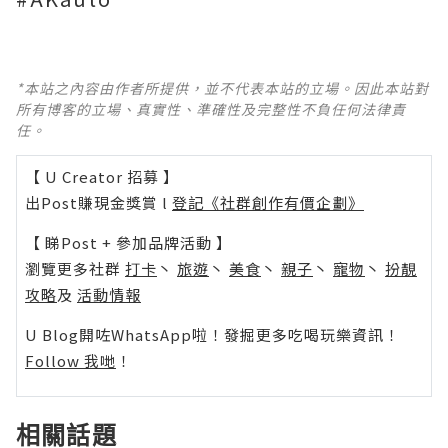
*本站之內容由作者所提供，並不代表本站的立場。因此本站對
所有博客的立場、真實性、準確性及完整性不負任何法律責
任。
【 U Creator 招募 】
出Post賺現金獎賞 l
登記《社群創作有價企劃》
【 睇Post + 參加品牌活動 】
瀏覽更多社群
打卡
丶
旅遊
丶
美食
丶
親子
丶
寵物
丶
扮靚
攻略
及
活動情報
U Blog開咗WhatsApp啦！發掘更多吃喝玩樂資訊！
Follow 我哋
！
相關話題