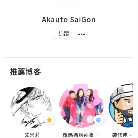
Akauto SaiGon
追蹤
推薦博客
點滴
艾米莉
儍媽媽與兩隻小魔怪之家