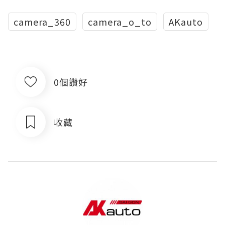
camera_360
camera_o_to
AKauto
0個讚好
收藏