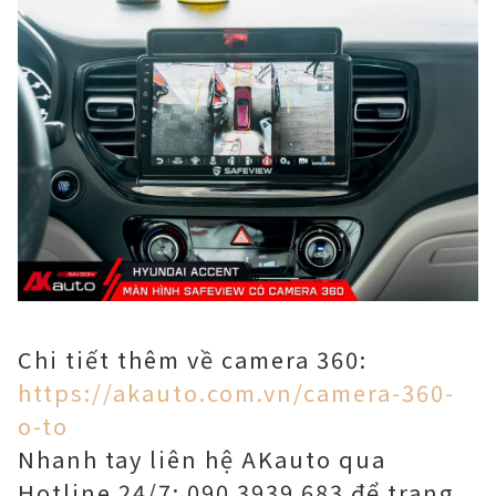
Chi tiết thêm về camera 360:
https://akauto.com.vn/camera-360-
o-to
Nhanh tay liên hệ AKauto qua
Hotline 24/7: 090 3939 683 để trang