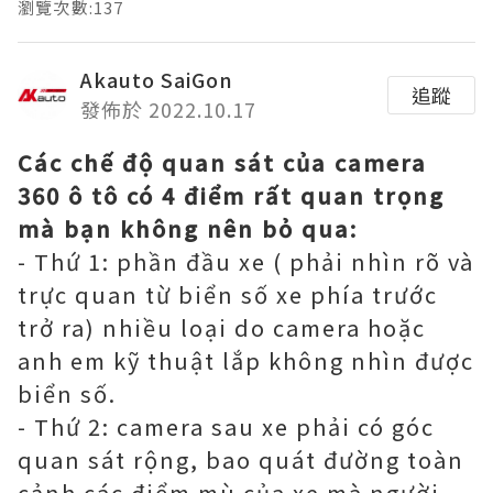
瀏覽次數:137
Akauto SaiGon
追蹤
發佈於 2022.10.17
Các chế độ quan sát của camera
360 ô tô có 4 điểm rất quan trọng
mà bạn không nên bỏ qua:
- Thứ 1: phần đầu xe ( phải nhìn rõ và
trực quan từ biển số xe phía trước
trở ra) nhiều loại do camera hoặc
anh em kỹ thuật lắp không nhìn được
biển số.
- Thứ 2: camera sau xe phải có góc
quan sát rộng, bao quát đường toàn
cảnh các điểm mù của xe mà người