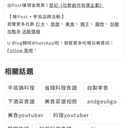
出Post賺現金獎賞 l
登記《社群創作有價企劃》
【 睇Post + 參加品牌活動 】
瀏覽更多社群
打卡
丶
旅遊
丶
美食
丶
親子
丶
寵物
丶
扮靚
攻略
及
活動情報
U Blog開咗WhatsApp啦！發掘更多吃喝玩樂資訊！
Follow 我哋
！
相關話題
平底鍋料理
省錢料理食譜
自製零食
下酒菜食譜
美食菜谱视频
andgeuligo
美食youtuber
料理youtuber