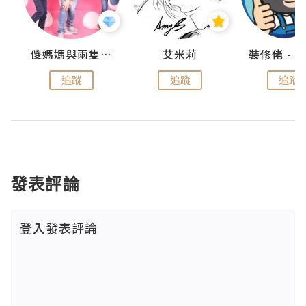
點滴
儍媽媽與兩隻小魔怪之家
艾米莉
追蹤
追蹤
追蹤
發表評論
登入
發表評論