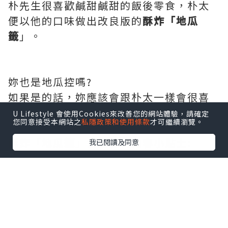
朴先生很喜歡鹹甜鹹甜的飯後零食，朴太
便以他的口味做出改良版的
酥炸「地瓜
籤
」。
妳也是地瓜控嗎?
如果是的話，妳應該會跟朴太一樣會很喜
歡今天這道零食料理。
U Lifestyle 會使用Cookies來改善您的網站體驗，請確定
您同意接受本網站之
私隱政策和使用條款
才可繼續瀏覽。
酥炸「地瓜籤」食譜影片內容小貼士:
我已閱讀及同意
1. 加了地瓜粉，炸起來會更加的酥脆
2. 加了一顆蛋，炸起來會更香
3. 少油，一樣可以做出酥炸口感
4. 鹹甜鹹甜，越吃越順口