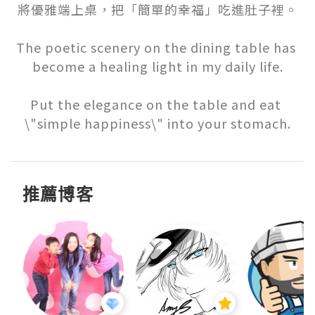
將優雅端上桌，把「簡單的幸福」吃進肚子裡。

The poetic scenery on the dining table has 
become a healing light in my daily life.

Put the elegance on the table and eat 
\"simple happiness\" into your stomach.
推薦博客