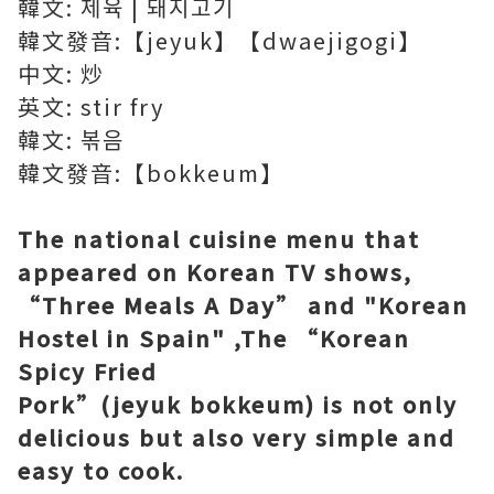
韓文: 제육 | 돼지고기
韓文發音:【jeyuk】【dwaejigogi】
中文: 炒
英文: stir fry
韓文: 볶음
韓文發音:【bokkeum】
The national cuisine menu that
appeared on Korean TV shows,
“Three Meals A Day” and "Korean
Hostel in Spain" ,The “Korean
Spicy Fried
Pork”(jeyuk bokkeum) is not only
delicious but also very simple and
easy to cook.