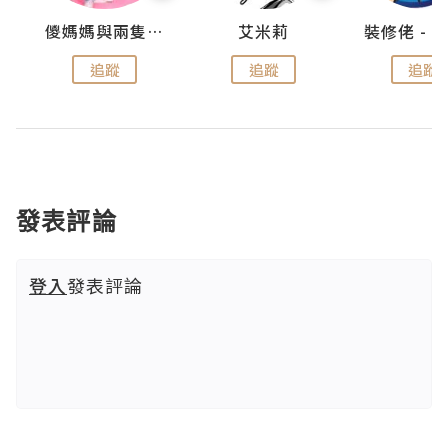
點滴
儍媽媽與兩隻小魔怪之家
艾米莉
追蹤
追蹤
追蹤
發表評論
登入
發表評論