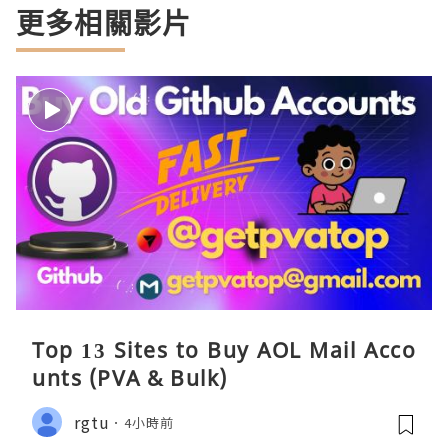
更多相關影片
Top 13 Sites to Buy AOL Mail Acco
unts (PVA & Bulk)
rgtu
4小時前