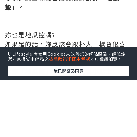
籤
」。
妳也是地瓜控嗎?
如果是的話，妳應該會跟朴太一樣會很喜
歡今天這道零食料理。
U Lifestyle 會使用Cookies來改善您的網站體驗，請確定
您同意接受本網站之
私隱政策和使用條款
才可繼續瀏覽。
酥炸「地瓜籤」食譜影片內容小貼士:
我已閱讀及同意
1. 加了地瓜粉，炸起來會更加的酥脆
2. 加了一顆蛋，炸起來會更香
3. 少油，一樣可以做出酥炸口感
4. 鹹甜鹹甜，越吃越順口
↓↓↓ 收藏完整《酥炸「地瓜籤」》食譜