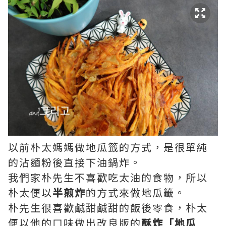
以前朴太媽媽做地瓜籤的方式，是很單純
的沾麵粉後直接下油鍋炸。
我們家朴先生不喜歡吃太油的食物，所以
朴太便以
半煎炸
的方式來做地瓜籤。
朴先生很喜歡鹹甜鹹甜的飯後零食，朴太
便以他的口味做出改良版的
酥炸「地瓜