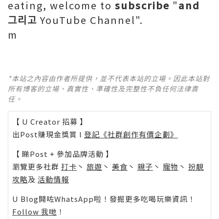
eating, welcome to
subscribe
"
and
그리고
YouTube Channel".
m
*本站之內容由作者所提供，並不代表本站的立場。因此本站對
所有博客的立場、真實性、準確性及完整性不負任何法律責
任。
【 U Creator 招募 】
出Post賺現金獎賞 l
登記《社群創作有價企劃》
【 睇Post + 參加品牌活動 】
瀏覽更多社群
打卡
丶
旅遊
丶
美食
丶
親子
丶
寵物
丶
扮靚
攻略
及
活動情報
U Blog開咗WhatsApp啦！發掘更多吃喝玩樂資訊！
Follow 我哋
！