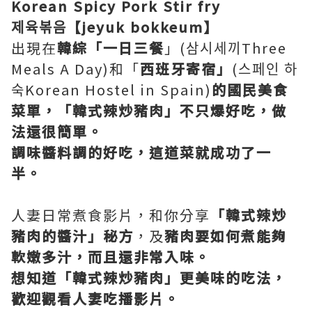
Korean Spicy Pork Stir fry
제육볶음【jeyuk bokkeum】
出現在
韓綜「一日三餐
」(삼시세끼Three
Meals A Day)和「
西班牙寄宿」
(스페인 하
숙Korean Hostel in Spain)
的國民美食
菜單，「韓式辣炒豬肉」不只爆好吃，做
法還很簡單。
調味醬料調的好吃，這道菜就成功了一
半。
人妻日常煮食影片，和你分享
「韓式辣炒
豬肉的醬汁」秘方
，及
豬肉要如何煮能夠
軟嫩多汁，而且還非常入味。
想知道「韓式辣炒豬肉」更美味的吃法，
歡迎觀看人妻吃播影片。