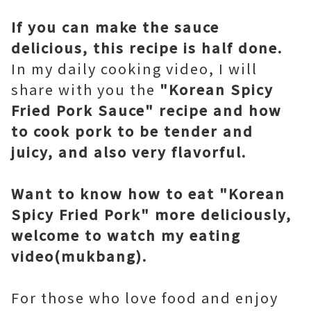
If you can make the sauce
delicious, this recipe is half done.
In my daily cooking video, I will
share with you the
"Korean Spicy
Fried Pork Sauce" recipe and how
to cook pork to be tender and
juicy, and also very flavorful.
Want to know how to eat "Korean
Spicy Fried Pork" more deliciously,
welcome to watch my eating
video(mukbang).
For those who love food and enjoy