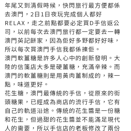
年尾又到清假時候，快閃旅行最方便都係
去澳門，2日1日夜玩完成個人都好
RELAX，走之前點都要必定買D手信返公
司，以前每次去澳門旅行都一定要去一轉
澳門英記餅家，因為佢好多野都好好味，
所以每次買
澳門手信
我都係揀佢。
澳門軟薑糖是許多人心中的創新發明。大
陸的信箋店大多是硬薑糖，充滿辛辣。而
澳門的軟薑糖則是用黃肉薑制成的，辣一
點，味道更好。
花生糖，澳門最傳統的手信，從原來的街
頭糖果，已經成為商店的流行手信，它有
自己的軌道沿途。傳統的花生醬是一份糖
和花生，但過甜的花生醬並不能滿足現代
人的需要，所以手信店的老板修改了兩份