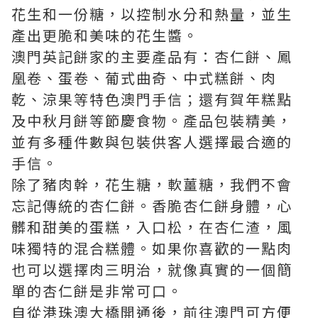
花生和一份糖，以控制水分和熱量，並生
產出更脆和美味的花生醬。
澳門英記餅家的主要產品有：杏仁餅、鳳
凰卷、蛋卷、葡式曲奇、中式糕餅、肉
乾、涼果等特色
澳門手信
；還有賀年糕點
及中秋月餅等節慶食物。產品包裝精美，
並有多種件數與包裝供客人選擇最合適的
手信。
除了豬肉幹，花生糖，軟薑糖，我們不會
忘記傳統的杏仁餅。香脆杏仁餅身體，心
髒和甜美的蛋糕，入口松，在杏仁渣，風
味獨特的混合糕體。如果你喜歡的一點肉
也可以選擇肉三明治，就像真實的一個簡
單的杏仁餅是非常可口。
自從港珠澳大橋開通後，前往澳門可方便