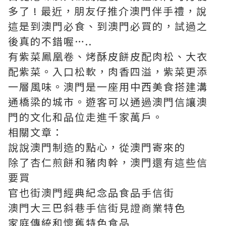
多了 ! 最近，朋友仔推介澳門伴手禮，說
這是到
澳門必食
、到澳門必買的，試過之
後真的不錯喔…..
有紫菜鳳凰卷、烤酥皮餅皮配肉松、大衣
配紫菜。入口松軟，肉香四溢，紫菜更添
一層風味。澳門是一座用中西美食搭建溝
通橋梁的城市。遊客可以通過澳門信讓澳
門的文化和品位走進千家萬戶。
相關文章：
說說澳門制造的點心，從澳門寄來的
除了杏仁煎餅和豬肉幹，澳門還有這些信
要買
官也街澳門經典紀念品食品手信街
澳門大三巴斜巷手信街見證商業特色
家庭傳統和懷舊特色食品