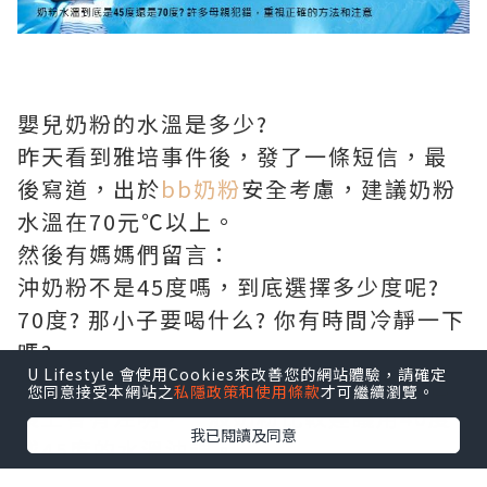
嬰兒奶粉的水溫是多少?
昨天看到雅培事件後，發了一條短信，最
後寫道，出於
bb奶粉
安全考慮，建議奶粉
水溫在70元℃以上。
然後有媽媽們留言：
沖奶粉不是45度嗎，到底選擇多少度呢?
70度? 那小子要喝什么? 你有時間冷靜一下
嗎?
U Lifestyle 會使用Cookies來改善您的網站體驗，請確定
這裏的45度，是在買回來的嬰兒配方奶包
您同意接受本網站之
私隱政策和使用條款
才可繼續瀏覽。
裝上會有注明，一般
奶粉比較
建議用40度
我已閱讀及同意
或45度的水溫沖調。
這個溫水沖調出的奶粉，的確更方便，可