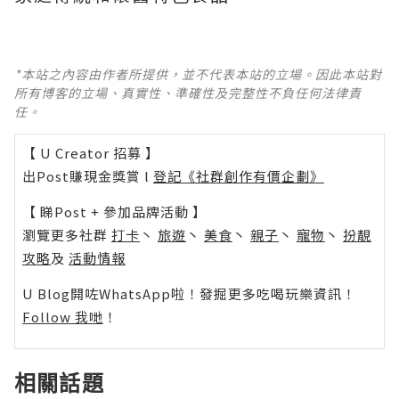
*本站之內容由作者所提供，並不代表本站的立場。因此本站對
所有博客的立場、真實性、準確性及完整性不負任何法律責
任。
【 U Creator 招募 】
出Post賺現金獎賞 l
登記《社群創作有價企劃》
【 睇Post + 參加品牌活動 】
瀏覽更多社群
打卡
丶
旅遊
丶
美食
丶
親子
丶
寵物
丶
扮靚
攻略
及
活動情報
U Blog開咗WhatsApp啦！發掘更多吃喝玩樂資訊！
Follow 我哋
！
相關話題