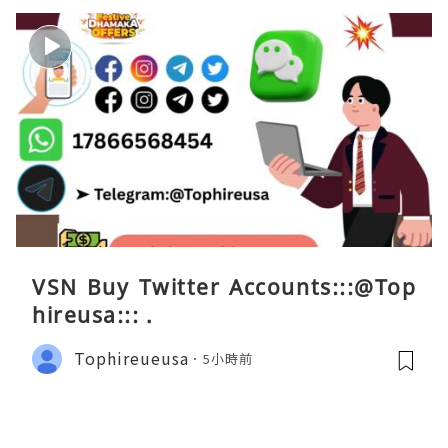
VSN Buy Twitter Accounts:::@Top
hireusa::: .
Tophireueusa
5小時前