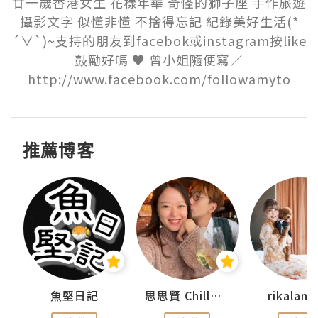
廿一歲香港女生 花樣年華 奇怪的獅子座 手作旅遊
攝影文字 似懂非懂 不捨得忘記 紀錄美好生活(*
´∀`)~支持的朋友到facebok或instagram按like
鼓勵好嗎 ♥ 曾小姐隨便寫／
http://www.facebook.com/followamyto
推薦博客
urnal
魚堅日記
思思賢 ChillMyBabe
rikala