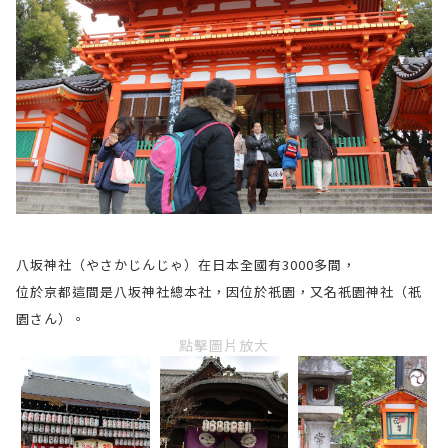
八坂神社（やさかじんじゃ）在日本全國有3000多間，
位於京都這間是八坂神社總本社，因位於祇園，又名祇園神社（祇
園さん）。
點擊圖片放大