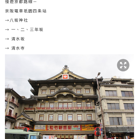
慢遊京都路線－
京阪電車祇園四条站
→八坂神社
→ 一、二、三年坂
→ 清水坂
→ 清水寺