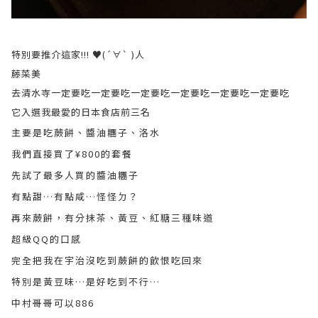
特別要推介這家!!! ♥(´∀` )人
藤菜美
去清水寺一定要吃一定要吃一定要吃一定要吃一定要吃一定要吃
它入選我最愛的日本食店前三名
主要是吃蕨餅、醬油糰子、洛水
我們直接買了¥800的套餐
先試了最多人買的醬油糰子
有點甜…有點咸…怪怪ㄉ？
再來蕨餅，有分抹茶、黃豆、紅糖三種味道
超級QQ的口感
完全把我在宇治沒吃到蕨餅的飲恨吃回來
特別是黃豆味…是好吃到不行…
中村哥哥可以886