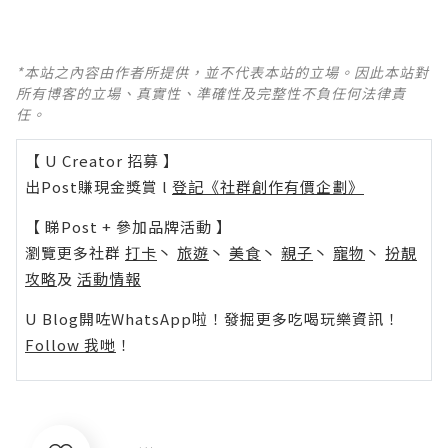
*本站之內容由作者所提供，並不代表本站的立場。因此本站對
所有博客的立場、真實性、準確性及完整性不負任何法律責
任。
【 U Creator 招募 】
出Post賺現金獎賞 l
登記《社群創作有價企劃》
【 睇Post + 參加品牌活動 】
瀏覽更多社群
打卡
丶
旅遊
丶
美食
丶
親子
丶
寵物
丶
扮靚
攻略
及
活動情報
U Blog開咗WhatsApp啦！發掘更多吃喝玩樂資訊！
Follow 我哋
！