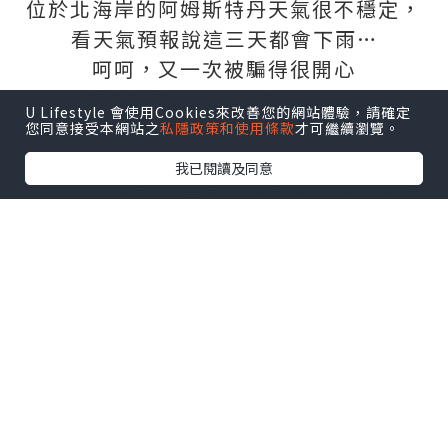
位於北海岸的阿姆斯特丹天氣很不穩定，
看天氣預報說這三天都會下雨…
呵呵，又一次被騙得很開心
雖然有點冷，但天氣非常好。
U Lifestyle 會使用Cookies來改善您的網站體驗，請確定
要知道，天氣對於一個地方的印象佔5成。
您同意接受本網站之
私隱政策和使用條款
才可繼續瀏覽。
我已閱讀及同意
在歐洲的時間不算長，很想把各個地方玩
最盡～
歐洲很多城市都有自己獨特的日子、慶
典。
上次在面具節到訪venice，感覺非常棒。
這次朋友邀去荷蘭
King’s
Day
(Koningsdag)，結果也是超好玩
的！
機票港元803來回巴黎CDG（算是最貴的一