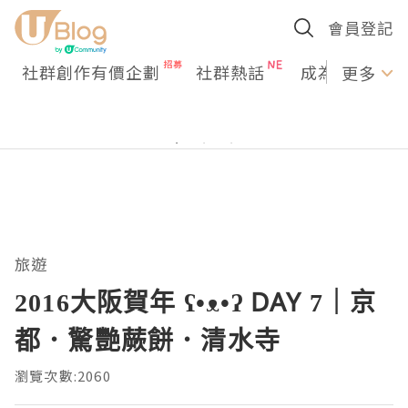
會員登記
社群創作有價企劃
社群熱話
成為U Creato
更多
旅遊
2016大阪賀年 ʕ•ᴥ•ʔ DAY 7｜京
都．驚艷蕨餅．清水寺
瀏覽次數:2060