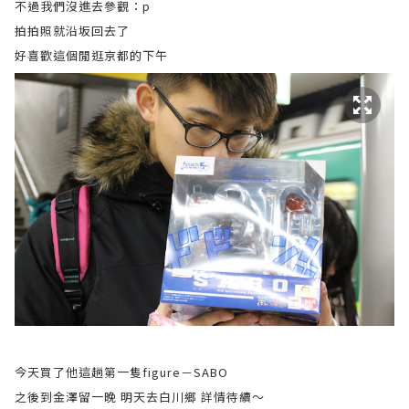
不過我們沒進去參觀：p
拍拍照就沿坂回去了
好喜歡這個閒逛京都的下午
今天買了他這趟第一隻figure－SABO
之後到金澤留一晚 明天去白川鄉 詳情待續～