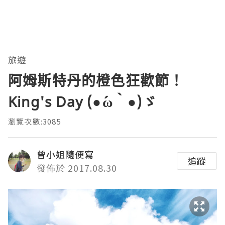
旅遊
阿姆斯特丹的橙色狂歡節！
King's Day (●´ω｀●)ゞ
瀏覽次數:3085
曾小姐隨便寫
追蹤
發佈於 2017.08.30