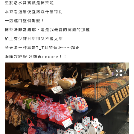
至於洛水其實就是抹茶啦
本來看這麼便宜該沒什麼特別
一飲進口整個驚艷！
抹茶味非常濃郁，還是我最愛的澀澀的那種
加上有少許甘甜卻又不會太甜
冬天喝一杯真是T_T我的媽呀～～超正
喉嚨超舒服 好想再encore！！