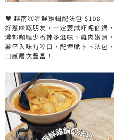
♥
越南咖喱鮮雞鍋配法包 $108
好惹味嘅朋友，一定要試吓呢個鍋，
濃郁咖喱少香辣多滋味，雞肉嫩滑，
薯仔入味有咬口，配埋脆卜卜法包，
口感層次豐富！