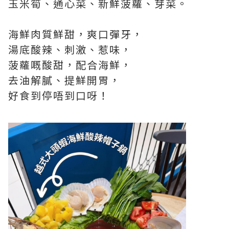
玉米筍、通心菜、新鮮菠蘿、芽菜。
海鮮肉質鮮甜，爽口彈牙，
湯底酸辣、刺激、惹味，
菠蘿嘅酸甜，配合海鮮，
去油解膩、提鮮開胃，
好食到停唔到口呀！