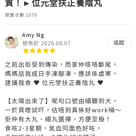
質！►位元堂扶正養陰丸
瀏覽次數:1070
Amy Ng
追蹤
發佈於 2026.08.07
之前出街受到傳染，而家仲咳唔斷尾，
媽媽話我成日手凍腳凍，應該係虛寒，
建議我食 ♥ 位元堂扶正養陰丸 ♥
【太陽出來了】呢句口號由細聽到大，
一於買嚟試吓，估唔到真係好work喎～
佢仲有大丸、細丸選擇，方便至極！
食咗2-3星期，氣血同面色好咗，