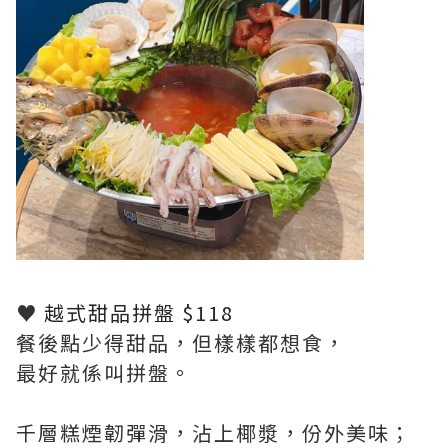
♥
越式甜品拼盤 $118
餐後點少得甜品，但樣樣都想食，
最好就係叫拼盤。
千層糕煙韌彈滑，沾上椰漿，份外美味；