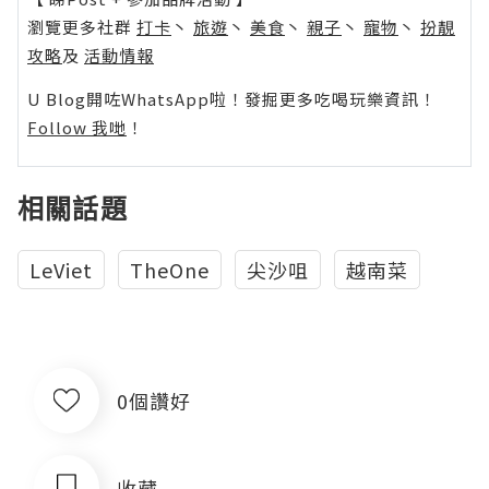
瀏覽更多社群
打卡
丶
旅遊
丶
美食
丶
親子
丶
寵物
丶
扮靚
攻略
及
活動情報
U Blog開咗WhatsApp啦！發掘更多吃喝玩樂資訊！
Follow 我哋
！
相關話題
LeViet
TheOne
尖沙咀
越南菜
0個讚好
收藏