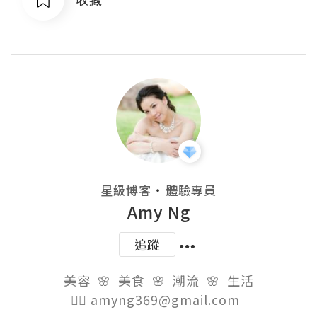
・
星級博客
體驗專員
Amy Ng
追蹤
美容  🌸  美食  🌸  潮流  🌸  生活

👉🏻 amyng369@gmail.com  