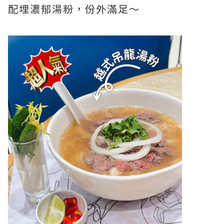
配埋濃郁湯粉，份外滿足～