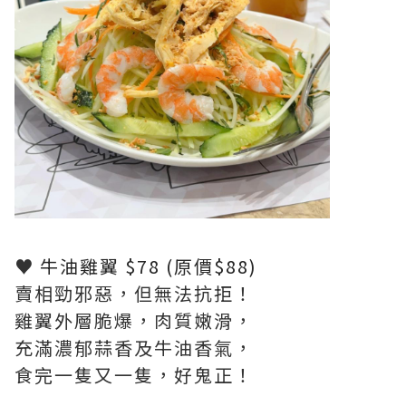
♥
牛油雞翼 $78 (原價$88)
賣相勁邪惡，但無法抗拒！
雞翼外層脆爆，肉質嫩滑，
充滿濃郁蒜香及牛油香氣，
食完一隻又一隻，好鬼正！