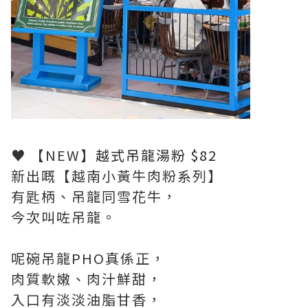
♥ 【NEW】
越式吊龍湯粉 $82
新出嘅【越南小黃牛肉粉系列】
有匙柄、吊龍同雪花牛，
今次叫咗吊龍。
呢碗吊龍PHO真係正，
肉質軟嫩、肉汁鮮甜，
入口有淡淡油脂甘香，