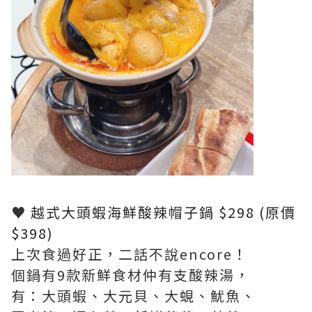
♥
越式大頭蝦海鮮酸辣帽子鍋 $298 (原價
$398)
上次食過好正，二話不說encore！
個鍋有9款新鮮食材仲有支酸辣湯，
有：大頭蝦、大元貝、大蜆、魷魚、