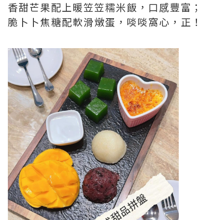
香甜芒果配上暖笠笠糯米飯，口感豐富；
脆卜卜焦糖配軟滑燉蛋，啖啖窩心，正！