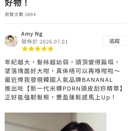
好物！
瀏覽次數:3694
Amy Ng
追蹤
發佈於 2026.07.01
年紀越大，髮絲越幼弱，頭頂變得扁塌，
望落塊面好大咁，真係唔可以再喺咁啦～
最近俾我發現韓國人氣品牌BANANAL
推出咗【新一代米糠PDRN頭皮刮痧精華】
正好能強韌髮根，豐盈蓬鬆感馬上Up！