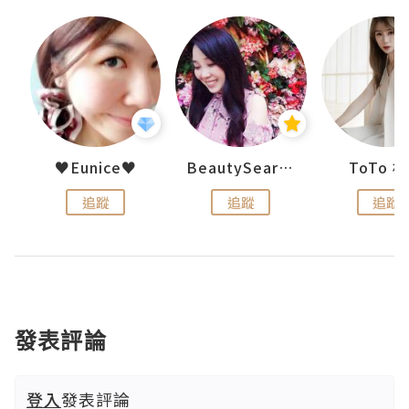
uit
♥Eunice♥
BeautySearch
ToTo 
追蹤
追蹤
追蹤
發表評論
登入
發表評論