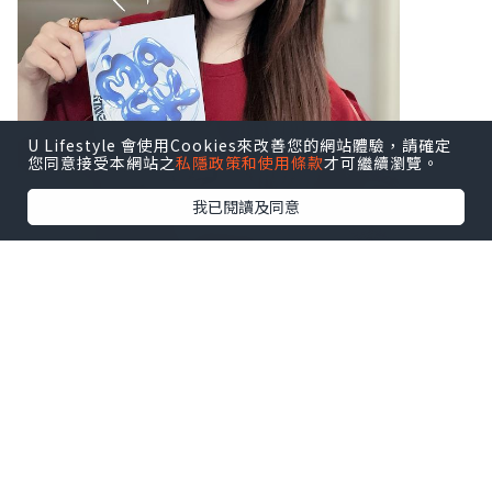
U Lifestyle 會使用Cookies來改善您的網站體驗，請確定
您同意接受本網站之
私隱政策和使用條款
才可繼續瀏覽。
我已閱讀及同意
♥ Miss Bao Bei
♥ GHK-CU Mask藍銅胜肽面膜 (1盒3片)
核心精華：【GHK-Cu藍銅胜肽】
被譽為「黃金修復因子」，