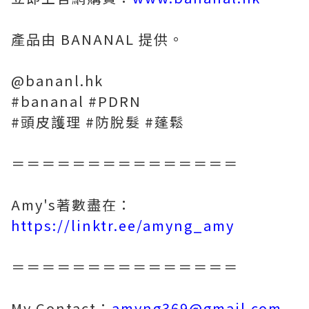
產品由 BANANAL 提供。
@bananl.hk
#bananal #PDRN
#頭皮護理 #防脫髮 #蓬鬆
＝＝＝＝＝＝＝＝＝＝＝＝＝＝＝
Amy's著數盡在：
https://linktr.ee/amyng_amy
＝＝＝＝＝＝＝＝＝＝＝＝＝＝＝
My Contact：
amyng369@gmail.com