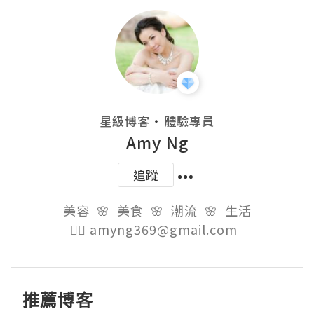
・
星級博客
體驗專員
Amy Ng
追蹤
美容  🌸  美食  🌸  潮流  🌸  生活

👉🏻 amyng369@gmail.com  
推薦博客