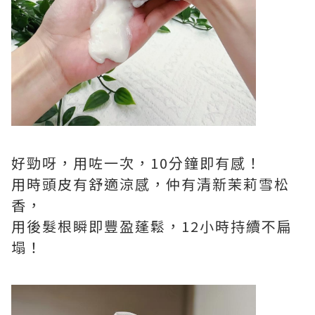
好勁呀，用咗一次，10分鐘即有感！
用時頭皮有舒適涼感，仲有清新茉莉雪松
香，
用後髮根瞬即豐盈蓬鬆，12小時持續不扁
塌！