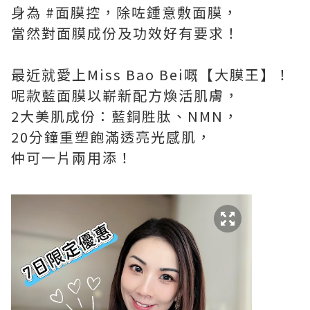
身為 #面膜控，除咗鍾意敷面膜，
當然對面膜成份及功效好有要求！
最近就愛上Miss Bao Bei嘅【大膜王】！
呢款藍面膜以嶄新配方煥活肌膚，
2大美肌成份：藍銅胜肽、NMN，
20分鐘重塑飽滿透亮光感肌，
仲可一片兩用添！