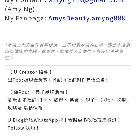
(Amy Ng)
My Fanpage:
AmysBeauty.amyng888
*本站之內容由作者所提供，並不代表本站的立場。因此本站對
所有博客的立場、真實性、準確性及完整性不負任何法律責
任。
【 U Creator 招募 】
出Post賺現金獎賞 l
登記《社群創作有價企劃》
【 睇Post + 參加品牌活動 】
瀏覽更多社群
打卡
丶
旅遊
丶
美食
丶
親子
丶
寵物
丶
扮靚
攻略
及
活動情報
U Blog開咗WhatsApp啦！發掘更多吃喝玩樂資訊！
Follow 我哋
！