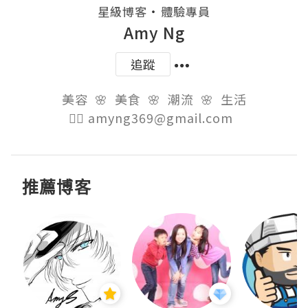
・
星級博客
體驗專員
Amy Ng
追蹤
美容  🌸  美食  🌸  潮流  🌸  生活

👉🏻 amyng369@gmail.com  
推薦博客