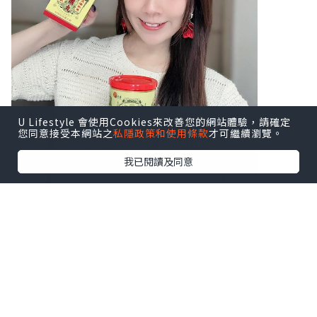
U Lifestyle 會使用Cookies來改善您的網站體驗，請確定
您同意接受本網站之
私隱政策和使用條款
才可繼續瀏覽。
我已閱讀及同意
♥ 扶正養陰丸9.5克24粒装
♥ 扶正養陰丸4.5克24包装
溫陽散寒、益氣健脾，由内到外調理身