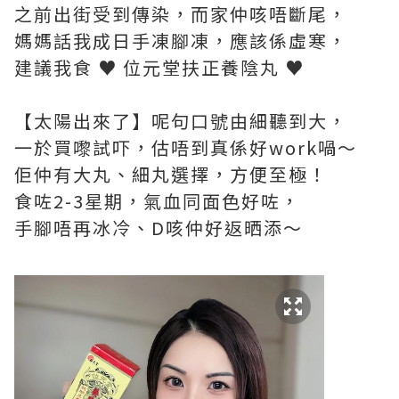
之前出街受到傳染，而家仲咳唔斷尾，
媽媽話我成日手凍腳凍，應該係虛寒，
建議我食 ♥ 位元堂扶正養陰丸 ♥
【太陽出來了】呢句口號由細聽到大，
一於買嚟試吓，估唔到真係好work喎～
佢仲有大丸、細丸選擇，方便至極！
食咗2-3星期，氣血同面色好咗，
手腳唔再冰冷、D咳仲好返晒添～