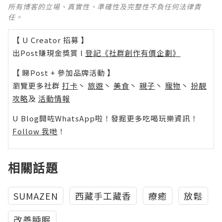
所有博客的立場、真實性、準確性及完整性不負任何法律責
任。
【 U Creator 招募 】
出Post賺現金獎賞 l
登記《社群創作有價企劃》
【 睇Post + 參加品牌活動 】
瀏覽更多社群
打卡
丶
旅遊
丶
美食
丶
親子
丶
寵物
丶
扮靚
攻略
及
活動情報
U Blog開咗WhatsApp啦！發掘更多吃喝玩樂資訊！
Follow 我哋
！
相關話題
SUMAZEN
西藏手工藏香
療癒
放鬆
改善睡眠