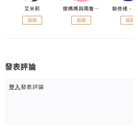
點滴
艾米莉
儍媽媽與兩隻小魔怪之家
追蹤
追蹤
追蹤
發表評論
登入
發表評論