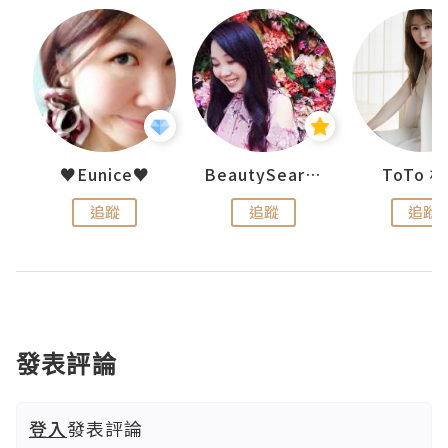
uit
♥Eunice♥
BeautySearch
ToTo 
追蹤
追蹤
追蹤
發表評論
登入
發表評論