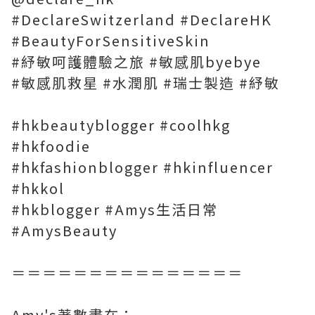
#DeclareSwitzerland #DeclareHK
#BeautyForSensitiveSkin
#紓敏呵護體驗之旅 #敏感肌byebye
#敏感肌救星 #水潤肌 #瑞士製造 #紓敏
#hkbeautyblogger #coolhkg
#hkfoodie
#hkfashionblogger #hkinfluencer
#hkkol
#hkblogger #Amys生活日常
#AmysBeauty
＝＝＝＝＝＝＝＝＝＝＝＝＝＝＝
Amy's著數盡在：