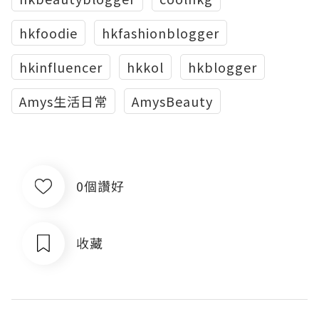
hkfoodie
hkfashionblogger
hkinfluencer
hkkol
hkblogger
Amys生活日常
AmysBeauty
0個讚好
收藏