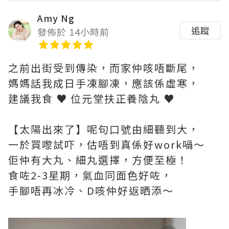
Amy Ng
追蹤
發佈於 14小時前
之前出街受到傳染，而家仲咳唔斷尾，
媽媽話我成日手凍腳凍，應該係虛寒，
建議我食 ♥ 位元堂扶正養陰丸 ♥
【太陽出來了】呢句口號由細聽到大，
一於買嚟試吓，估唔到真係好work喎～
佢仲有大丸、細丸選擇，方便至極！
食咗2-3星期，氣血同面色好咗，
手腳唔再冰冷、D咳仲好返晒添～