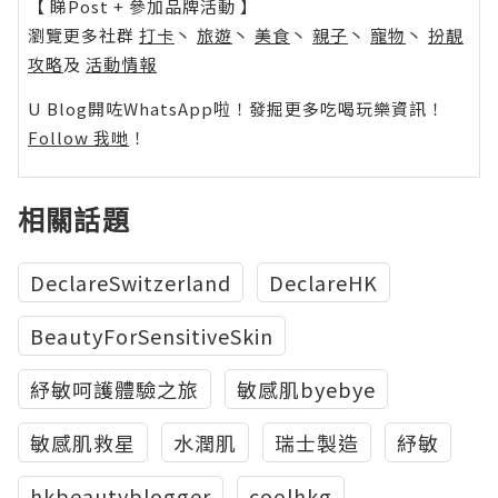
【 睇Post + 參加品牌活動 】
瀏覽更多社群
打卡
丶
旅遊
丶
美食
丶
親子
丶
寵物
丶
扮靚
攻略
及
活動情報
U Blog開咗WhatsApp啦！發掘更多吃喝玩樂資訊！
Follow 我哋
！
相關話題
DeclareSwitzerland
DeclareHK
BeautyForSensitiveSkin
紓敏呵護體驗之旅
敏感肌byebye
敏感肌救星
水潤肌
瑞士製造
紓敏
hkbeautyblogger
coolhkg