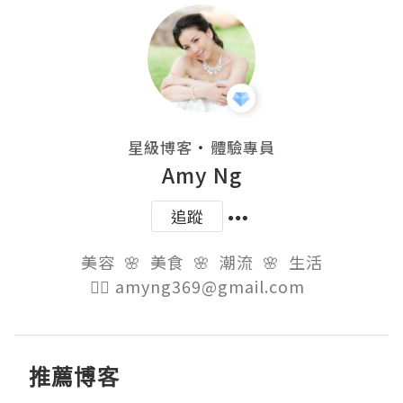
・
星級博客
體驗專員
Amy Ng
追蹤
美容  🌸  美食  🌸  潮流  🌸  生活

👉🏻 amyng369@gmail.com  
推薦博客