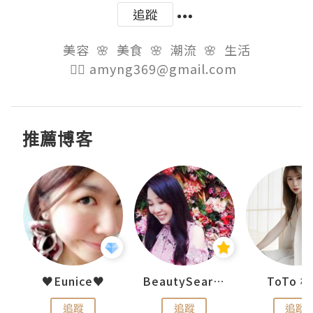
追蹤
美容  🌸  美食  🌸  潮流  🌸  生活

👉🏻 amyng369@gmail.com  
推薦博客
uit
♥Eunice♥
BeautySearch
ToTo 
追蹤
追蹤
追蹤