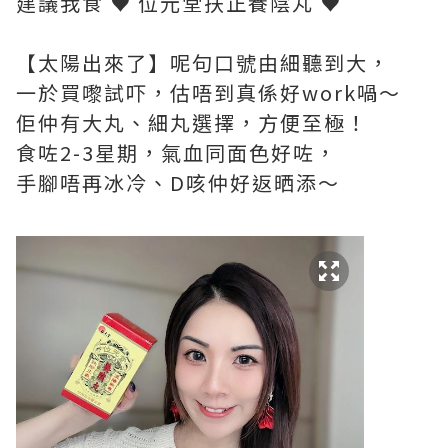
建議我食 ♥ 位元堂扶正養陰丸 ♥
【太陽出來了】呢句口號由細聽到大，
一於買嚟試吓，估唔到真係好work喎～
佢仲有大丸、細丸選擇，方便至極！
食咗2-3星期，氣血同面色好咗，
手腳唔再冰冷、D咳仲好返晒添～