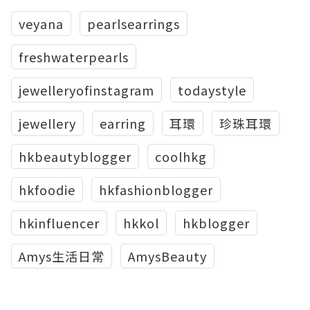
veyana
pearlsearrings
freshwaterpearls
jewelleryofinstagram
todaystyle
jewellery
earring
耳環
珍珠耳環
hkbeautyblogger
coolhkg
hkfoodie
hkfashionblogger
hkinfluencer
hkkol
hkblogger
Amys生活日常
AmysBeauty