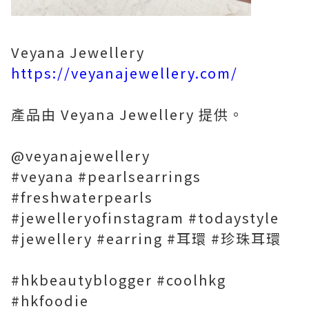
Veyana Jewellery
https://veyanajewellery.com/
產品由 Veyana Jewellery 提供。
@veyanajewellery
#veyana #pearlsearrings
#freshwaterpearls
#jewelleryofinstagram #todaystyle
#jewellery #earring #耳環 #珍珠耳環
#hkbeautyblogger #coolhkg
#hkfoodie