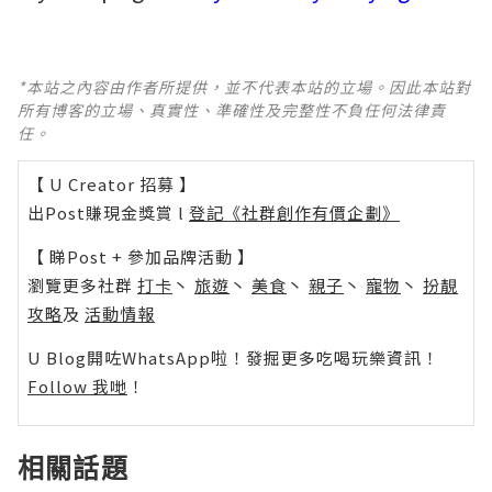
*本站之內容由作者所提供，並不代表本站的立場。因此本站對
所有博客的立場、真實性、準確性及完整性不負任何法律責
任。
【 U Creator 招募 】
出Post賺現金獎賞 l
登記《社群創作有價企劃》
【 睇Post + 參加品牌活動 】
瀏覽更多社群
打卡
丶
旅遊
丶
美食
丶
親子
丶
寵物
丶
扮靚
攻略
及
活動情報
U Blog開咗WhatsApp啦！發掘更多吃喝玩樂資訊！
Follow 我哋
！
相關話題