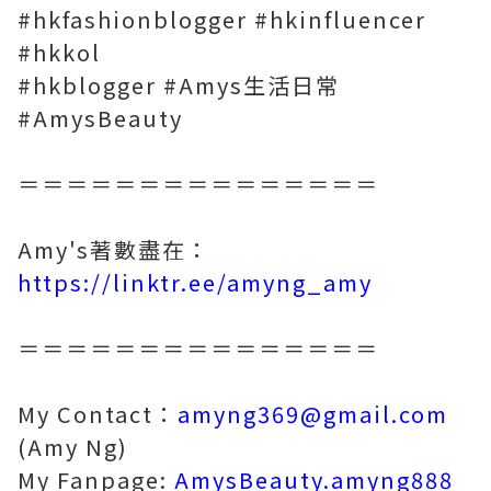
#hkfashionblogger #hkinfluencer
#hkkol
#hkblogger #Amys生活日常
#AmysBeauty
＝＝＝＝＝＝＝＝＝＝＝＝＝＝＝
Amy's著數盡在：
https://linktr.ee/amyng_amy
＝＝＝＝＝＝＝＝＝＝＝＝＝＝＝
My Contact：
amyng369@gmail.com
(Amy Ng)
My Fanpage:
AmysBeauty.amyng888