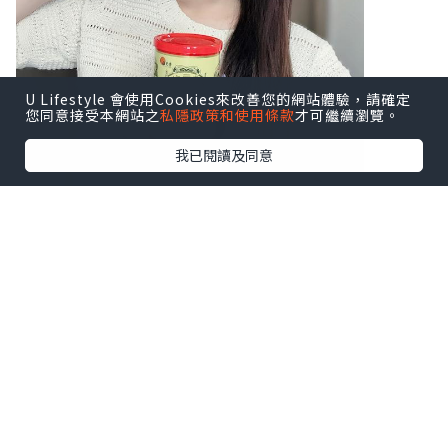
U Lifestyle 會使用Cookies來改善您的網站體驗，請確定
您同意接受本網站之
私隱政策和使用條款
才可繼續瀏覽。
我已閱讀及同意
♥ 扶正養陰丸9.5克24粒装
♥ 扶正養陰丸4.5克24包装
溫陽散寒、益氣健脾，由内到外調理身
體，
補氣活血、扶助正氣，隨時重拾好體質！