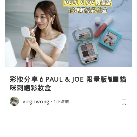
彩妝分享💄PAUL & JOE 限量版🐈‍⬛貓
咪刺繡彩妝盒
virgowong
1小時前