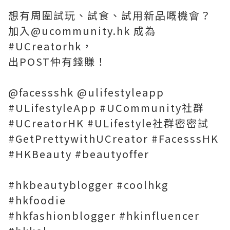
想有周圍試玩、試食、試用新品嘅機會？
加入@ucommunity.hk 成為
#UCreatorhk，
出POST仲有錢賺！
@facessshk @ulifestyleapp
#ULifestyleApp #UCommunity社群
#UCreatorHK #ULifestyle社群密密試
#GetPrettywithUCreator #FacesssHK
#HKBeauty #beautyoffer
#hkbeautyblogger #coolhkg
#hkfoodie
#hkfashionblogger #hkinfluencer