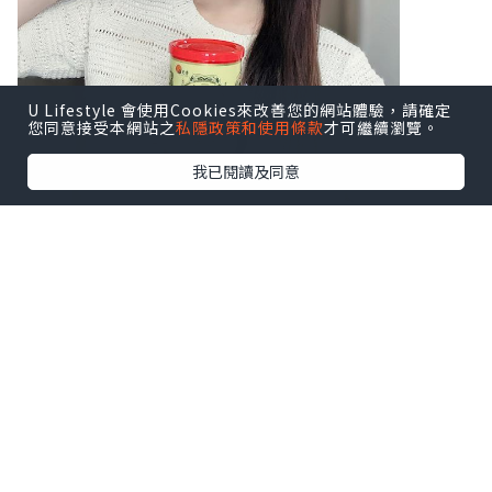
U Lifestyle 會使用Cookies來改善您的網站體驗，請確定
您同意接受本網站之
私隱政策和使用條款
才可繼續瀏覽。
我已閱讀及同意
♥ 扶正養陰丸9.5克24粒装
♥ 扶正養陰丸4.5克24包装
溫陽散寒、益氣健脾，由内到外調理身
體，
補氣活血、扶助正氣，隨時重拾好體質！