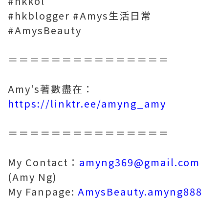
#hkkol
#hkblogger #Amys生活日常
#AmysBeauty
＝＝＝＝＝＝＝＝＝＝＝＝＝＝＝
Amy's著數盡在：
https://linktr.ee/amyng_amy
＝＝＝＝＝＝＝＝＝＝＝＝＝＝＝
My Contact：
amyng369@gmail.com
(Amy Ng)
My Fanpage:
AmysBeauty.amyng888