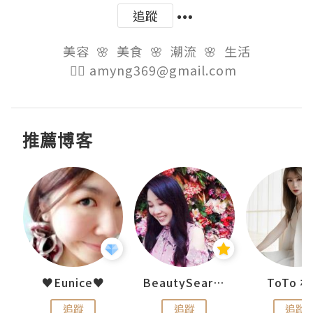
追蹤
美容  🌸  美食  🌸  潮流  🌸  生活

👉🏻 amyng369@gmail.com  
推薦博客
uit
♥Eunice♥
BeautySearch
ToTo 
追蹤
追蹤
追蹤