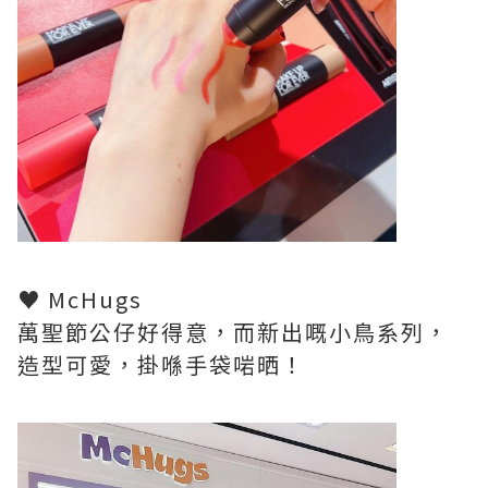
♥ McHugs
萬聖節公仔好得意，而新出嘅小鳥系列，
造型可愛，掛喺手袋啱晒！