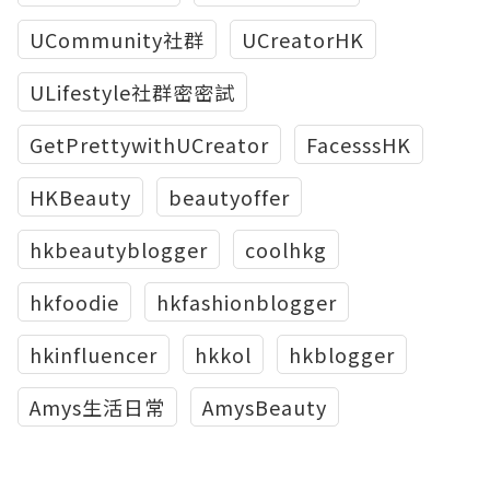
UCommunity社群
UCreatorHK
ULifestyle社群密密試
GetPrettywithUCreator
FacesssHK
HKBeauty
beautyoffer
hkbeautyblogger
coolhkg
hkfoodie
hkfashionblogger
hkinfluencer
hkkol
hkblogger
Amys生活日常
AmysBeauty