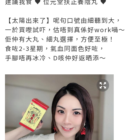
建議我食 ♥ 位元堂扶正養陰丸 ♥
【太陽出來了】呢句口號由細聽到大，
一於買嚟試吓，估唔到真係好work喎～
佢仲有大丸、細丸選擇，方便至極！
食咗2-3星期，氣血同面色好咗，
手腳唔再冰冷、D咳仲好返晒添～