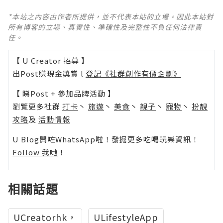
*本站之內容由作者所提供，並不代表本站的立場。因此本站對
所有博客的立場、真實性、準確性及完整性不負任何法律責
任。
【 U Creator 招募 】
出Post賺現金獎賞 l
登記《社群創作有價企劃》
【 睇Post + 參加品牌活動 】
瀏覽更多社群
打卡
丶
旅遊
丶
美食
丶
親子
丶
寵物
丶
扮靚
攻略
及
活動情報
U Blog開咗WhatsApp啦！發掘更多吃喝玩樂資訊！
Follow 我哋
！
相關話題
UCreatorhk，
ULifestyleApp