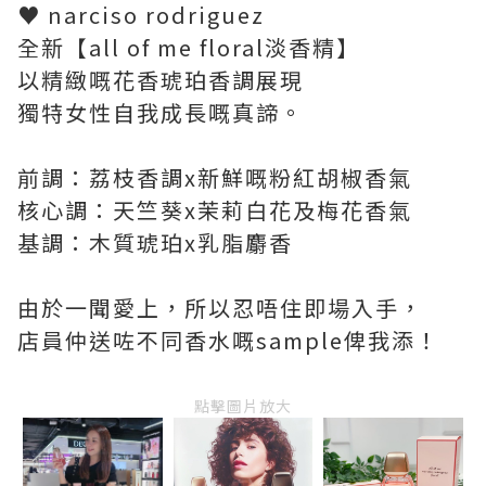
♥ narciso rodriguez
全新【all of me floral淡香精】
以精緻嘅花香琥珀香調展現
獨特女性自我成長嘅真諦。
前調：荔枝香調x新鮮嘅粉紅胡椒香氣
核心調：天竺葵x茉莉白花及梅花香氣
基調：木質琥珀x乳脂麝香
由於一聞愛上，所以忍唔住即場入手，
店員仲送咗不同香水嘅sample俾我添！
點擊圖片放大