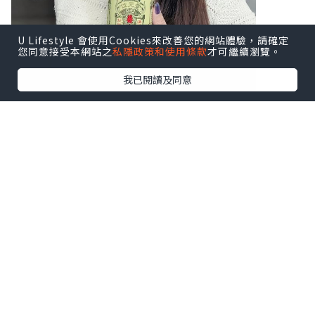
U Lifestyle 會使用Cookies來改善您的網站體驗，請確定
您同意接受本網站之
私隱政策和使用條款
才可繼續瀏覽。
我已閱讀及同意
♥ 扶正養陰丸9.5克24粒装
♥ 扶正養陰丸4.5克24包装
溫陽散寒、益氣健脾，由内到外調理身
體，
補氣活血、扶助正氣，隨時重拾好體質！
秘方經歷百載，廣受中醫推祟。
處方含有健脾益肺嘅黨參和白朮、