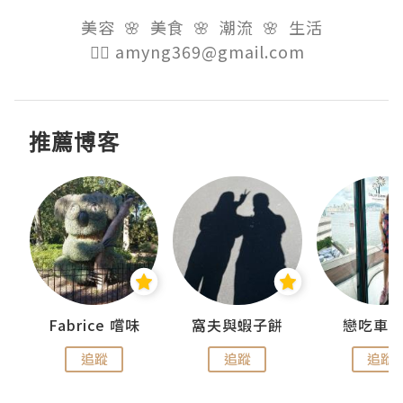
美容  🌸  美食  🌸  潮流  🌸  生活

👉🏻 amyng369@gmail.com  
推薦博客
Fabrice 嚐味
窩夫與蝦子餅
戀吃車
追蹤
追蹤
追蹤