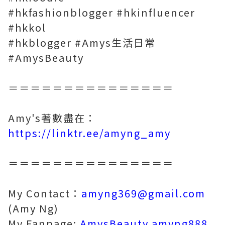
#hkfashionblogger #hkinfluencer
#hkkol
#hkblogger #Amys生活日常
#AmysBeauty
＝＝＝＝＝＝＝＝＝＝＝＝＝＝＝
Amy's著數盡在：
https://linktr.ee/amyng_amy
＝＝＝＝＝＝＝＝＝＝＝＝＝＝＝
My Contact：
amyng369@gmail.com
(Amy Ng)
My Fanpage:
AmysBeauty.amyng888