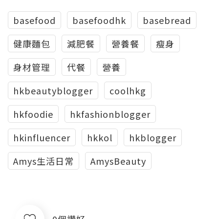
basefood
basefoodhk
basebread
健康麵包
減肥餐
營養餐
瘦身
身材管理
代餐
營養
hkbeautyblogger
coolhkg
hkfoodie
hkfashionblogger
hkinfluencer
hkkol
hkblogger
Amys生活日常
AmysBeauty