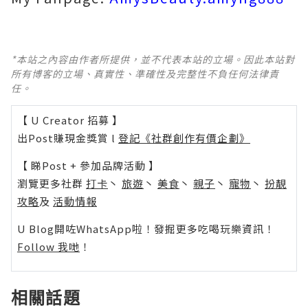
*本站之內容由作者所提供，並不代表本站的立場。因此本站對
所有博客的立場、真實性、準確性及完整性不負任何法律責
任。
【 U Creator 招募 】
出Post賺現金獎賞 l
登記《社群創作有價企劃》
【 睇Post + 參加品牌活動 】
瀏覽更多社群
打卡
丶
旅遊
丶
美食
丶
親子
丶
寵物
丶
扮靚
攻略
及
活動情報
U Blog開咗WhatsApp啦！發掘更多吃喝玩樂資訊！
Follow 我哋
！
相關話題