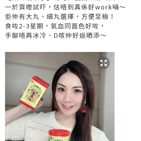
一於買嚟試吓，估唔到真係好work喎～
佢仲有大丸、細丸選擇，方便至極！
食咗2-3星期，氣血同面色好咗，
手腳唔再冰冷、D咳仲好返晒添～