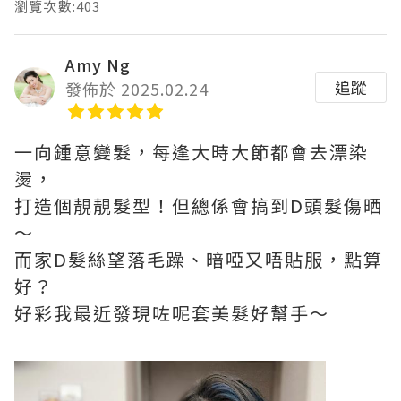
瀏覽次數:403
Amy Ng
追蹤
發佈於 2025.02.24
一向鍾意變髮，每逢大時大節都會去漂染
燙，
打造個靚靚髮型！但總係會搞到D頭髮傷晒
～
而家D髮絲望落毛躁、暗啞又唔貼服，點算
好？
好彩我最近發現咗呢套美髮好幫手～