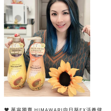
♥ 萬寧獨賣 HIMAWARI向日葵EX活養健