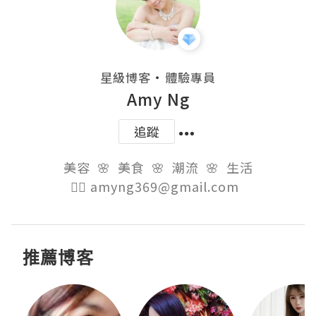
・
星級博客
體驗專員
Amy Ng
追蹤
美容  🌸  美食  🌸  潮流  🌸  生活

👉🏻 amyng369@gmail.com  
推薦博客