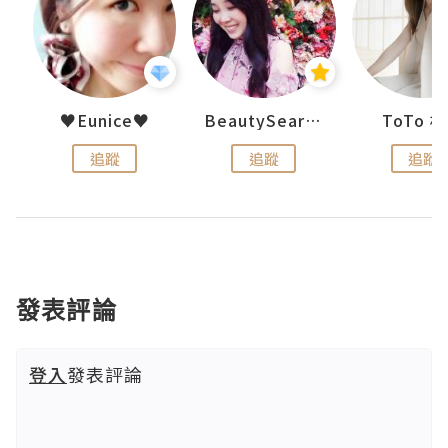
uit
♥Eunice♥
BeautySearch
ToTo 
追蹤
追蹤
追蹤
發表評論
登入
發表評論