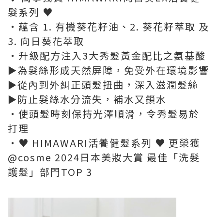
髮系列 ♥
・蘊含 1. 有機葵花籽油、2. 葵花籽萃取 及
3. 向日葵花萃取
・升級配方注入3大秀髮黃金配比之氨基酸
►為髮絲形成天然屏障，免受外在環境影響
►從內到外糾正頭髮扭曲，深入滋潤髮絲
►防止髮絲水分流失，補水又鎖水
・使頭髮時刻保持光澤順滑，令秀髮易於
打理
・♥ HIMAWARI活養健髮系列 ♥ 更榮獲
@cosme 2024日本美妝大賞 最佳「洗髮
護髮」部門TOP 3