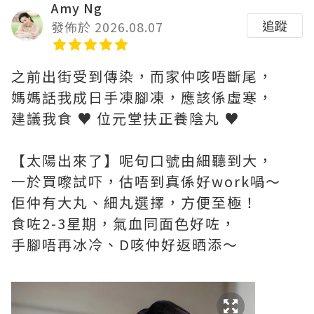
Amy Ng
追蹤
發佈於 2026.08.07
之前出街受到傳染，而家仲咳唔斷尾，
媽媽話我成日手凍腳凍，應該係虛寒，
建議我食 ♥ 位元堂扶正養陰丸 ♥
【太陽出來了】呢句口號由細聽到大，
一於買嚟試吓，估唔到真係好work喎～
佢仲有大丸、細丸選擇，方便至極！
食咗2-3星期，氣血同面色好咗，
手腳唔再冰冷、D咳仲好返晒添～