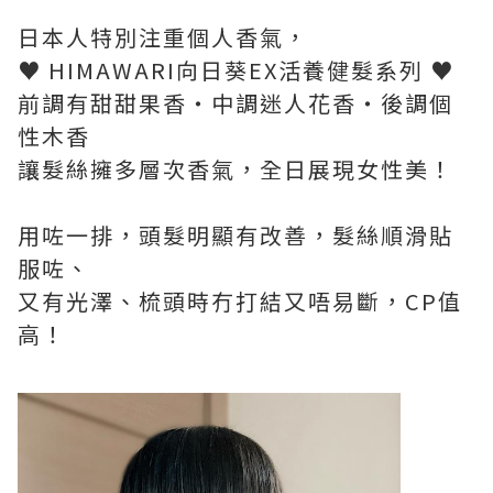
日本人特別注重個人香氣，
♥ HIMAWARI向日葵EX活養健髮系列 ♥
前調有甜甜果香・中調迷人花香・後調個
性木香
讓髮絲擁多層次香氣，全日展現女性美！
用咗一排，頭髮明顯有改善，髮絲順滑貼
服咗、
又有光澤、梳頭時冇打結又唔易斷，CP值
高！