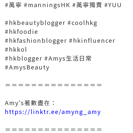
#萬寧 #manningsHK #萬寧獨賣 #YUU
#hkbeautyblogger #coolhkg
#hkfoodie
#hkfashionblogger #hkinfluencer
#hkkol
#hkblogger #Amys生活日常
#AmysBeauty
＝＝＝＝＝＝＝＝＝＝＝＝＝＝＝
Amy's著數盡在：
https://linktr.ee/amyng_amy
＝＝＝＝＝＝＝＝＝＝＝＝＝＝＝