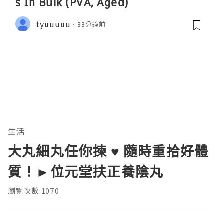
s In Bulk (PVA, Aged)
tyuuuuu
33分鐘前
生活
大丸細丸任你揀 ♥ 隨時重拾好體
質！►位元堂扶正養陰丸
瀏覽次數:1070