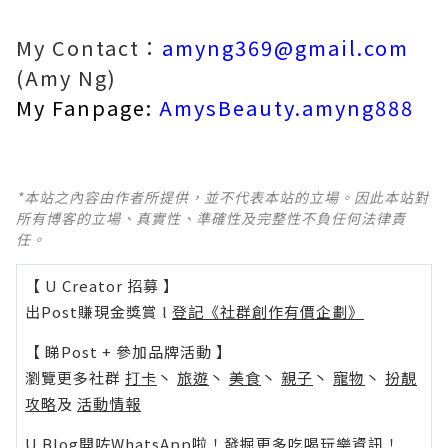
My Contact：
amyng369@gmail.com
(Amy Ng)
My Fanpage:
AmysBeauty.amyng888
*本站之內容由作者所提供，並不代表本站的立場。因此本站對
所有博客的立場、真實性、準確性及完整性不負任何法律責
任。
【 U Creator 招募 】
出Post賺現金獎賞 l
登記《社群創作有價企劃》
【 睇Post + 參加品牌活動 】
瀏覽更多社群
打卡
丶
旅遊
丶
美食
丶
親子
丶
寵物
丶
扮靚
攻略
及
活動情報
U Blog開咗WhatsApp啦！發掘更多吃喝玩樂資訊！