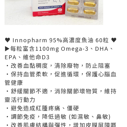
♥ Innopharm 95%高濃度魚油 60粒 ♥
►每粒富含1100mg Omega-3、DHA、
EPA、維他命D3
・改善血黏稠度，清除廢物，防止阻塞
・保持血管柔軟，促進循環，保護心腦血
管健康
・舒緩關節不適，消除關節壞物質，維持
靈活行動力
・避免造成紅腫疼痛、僵硬
・調節免疫，降低過敏 (如濕敏、鼻敏)
・改善肌膚結構與彈性，增加皮膜屏障嘅