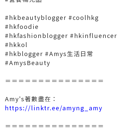
#hkbeautyblogger #coolhkg
#hkfoodie
#hkfashionblogger #hkinfluencer
#hkkol
#hkblogger #Amys生活日常
#AmysBeauty
＝＝＝＝＝＝＝＝＝＝＝＝＝＝＝
Amy's著數盡在：
https://linktr.ee/amyng_amy
＝＝＝＝＝＝＝＝＝＝＝＝＝＝＝