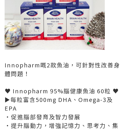
Innopharm嘅2款魚油，可針對性改善身
體問題！
♥ Innopharm 95%腦健康魚油 60粒 ♥
►每粒富含500mg DHA、Omega-3及
EPA
・促進腦部發育及智力發展
・提升腦動力，增強記憶力、思考力、集