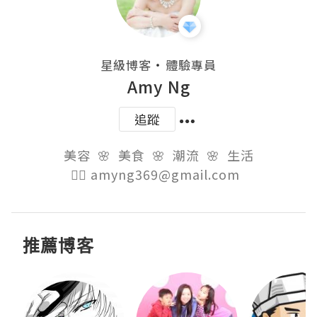
・
星級博客
體驗專員
Amy Ng
追蹤
美容  🌸  美食  🌸  潮流  🌸  生活

👉🏻 amyng369@gmail.com  
推薦博客