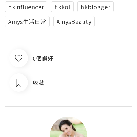
hkinfluencer
hkkol
hkblogger
Amys生活日常
AmysBeauty
0個讚好
收藏