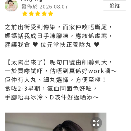
追蹤
發佈於 2026.08.07
之前出街受到傳染，而家仲咳唔斷尾，
媽媽話我成日手凍腳凍，應該係虛寒，
建議我食 ♥ 位元堂扶正養陰丸 ♥
【太陽出來了】呢句口號由細聽到大，
一於買嚟試吓，估唔到真係好work喎～
佢仲有大丸、細丸選擇，方便至極！
食咗2-3星期，氣血同面色好咗，
手腳唔再冰冷、D咳仲好返晒添～