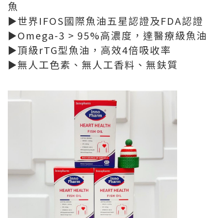
魚
►世界IFOS國際魚油五星認證及FDA認證
►Omega-3 > 95%高濃度，達醫療級魚油
►頂級rTG型魚油，高效4倍吸收率
►無人工色素、無人工香料、無鈇質