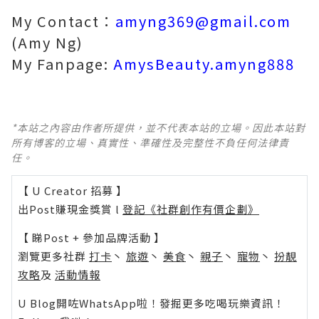
My Contact：
amyng369@gmail.com
(Amy Ng)
My Fanpage:
AmysBeauty.amyng888
*本站之內容由作者所提供，並不代表本站的立場。因此本站對
所有博客的立場、真實性、準確性及完整性不負任何法律責
任。
【 U Creator 招募 】
出Post賺現金獎賞 l
登記《社群創作有價企劃》
【 睇Post + 參加品牌活動 】
瀏覽更多社群
打卡
丶
旅遊
丶
美食
丶
親子
丶
寵物
丶
扮靚
攻略
及
活動情報
U Blog開咗WhatsApp啦！發掘更多吃喝玩樂資訊！