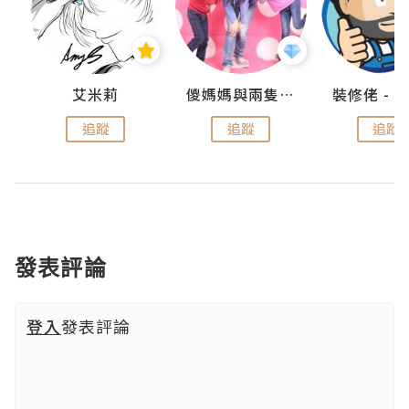
點滴
艾米莉
儍媽媽與兩隻小魔怪之家
追蹤
追蹤
追蹤
發表評論
登入
發表評論