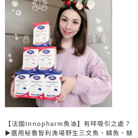
【法國Innopharm魚油】有咩吸引之處？
►選用秘魯智利漁場野生三文魚、鯖魚、鯡