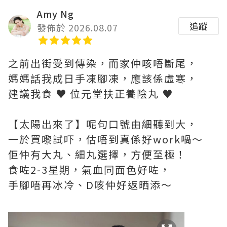
Amy Ng
追蹤
發佈於 2026.08.07
之前出街受到傳染，而家仲咳唔斷尾，
媽媽話我成日手凍腳凍，應該係虛寒，
建議我食 ♥ 位元堂扶正養陰丸 ♥
【太陽出來了】呢句口號由細聽到大，
一於買嚟試吓，估唔到真係好work喎～
佢仲有大丸、細丸選擇，方便至極！
食咗2-3星期，氣血同面色好咗，
手腳唔再冰冷、D咳仲好返晒添～