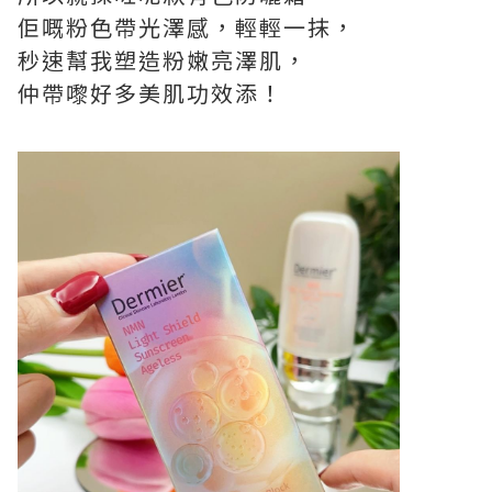
佢嘅粉色帶光澤感，輕輕一抹，
秒速幫我塑造粉嫩亮澤肌，
仲帶嚟好多美肌功效添！