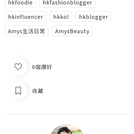
hkfoodie
hkfashionblogger
hkinfluencer
hkkol
hkblogger
Amys生活日常
AmysBeauty
0個讚好
收藏