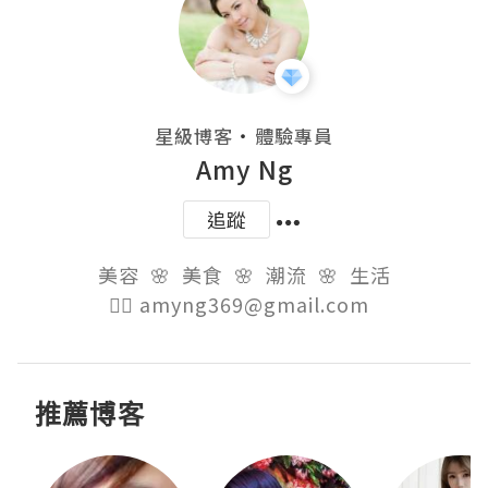
・
星級博客
體驗專員
Amy Ng
追蹤
美容  🌸  美食  🌸  潮流  🌸  生活

👉🏻 amyng369@gmail.com  
推薦博客