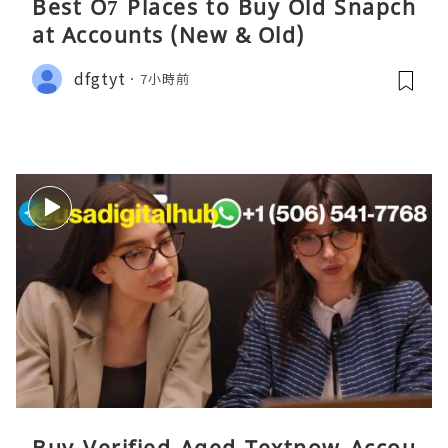
Best O7 Places to Buy Old Snapch
at Accounts (New & Old)
dfgtyt
7小時前
Buy Verified Aged Textnow Accou