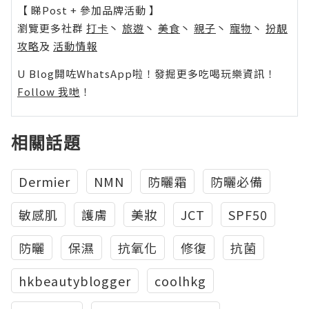
【 睇Post + 參加品牌活動 】
瀏覽更多社群
打卡
丶
旅遊
丶
美食
丶
親子
丶
寵物
丶
扮靚
攻略
及
活動情報
U Blog開咗WhatsApp啦！發掘更多吃喝玩樂資訊！
Follow 我哋
！
相關話題
Dermier
NMN
防曬霜
防曬必備
敏感肌
護膚
美妝
JCT
SPF50
防曬
保濕
抗氧化
修復
抗菌
hkbeautyblogger
coolhkg