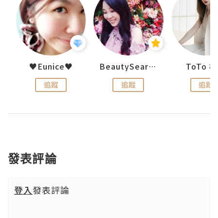
uit
♥Eunice♥
BeautySearch
ToTo 
追蹤
追蹤
追蹤
發表評論
登入
發表評論