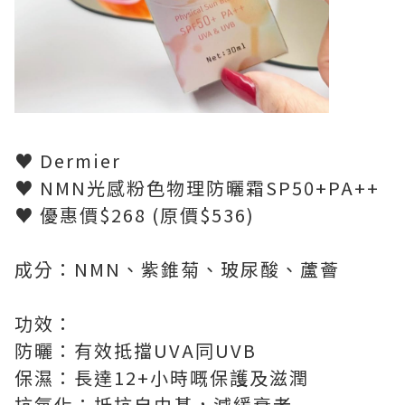
♥ Dermier
♥ NMN光感粉色物理防曬霜SP50+PA++
♥ 優惠價$268 (原價$536)
成分：NMN、紫錐菊、玻尿酸、蘆薈
功效：
防曬：有效抵擋UVA同UVB
保濕：長達12+小時嘅保護及滋潤
抗氧化：抵抗自由基，減緩衰老