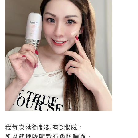
我每次落街都想有D妝感，
所以就揀咗呢款有色防曬霜，