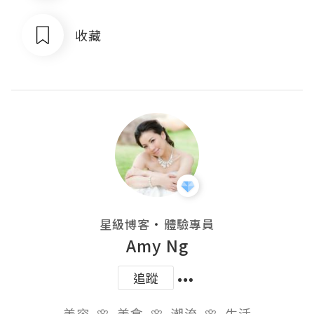
收藏
・
星級博客
體驗專員
Amy Ng
追蹤
美容  🌸  美食  🌸  潮流  🌸  生活
