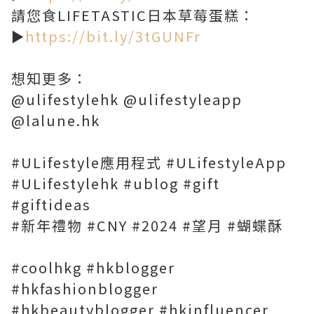
請您食LIFETASTIC日本草莓蛋糕：
►
https://bit.ly/3tGUNFr
想知更多：
@ulifestylehk @ulifestyleapp
@lalune.hk
#ULifestyle應用程式 #ULifestyleApp
#ULifestylehk #ublog #gift
#giftideas
#新年禮物 #CNY #2024 #望月 #蝴蝶酥
#coolhkg #hkblogger
#hkfashionblogger
#hkbeautyblogger #hkinfluencer