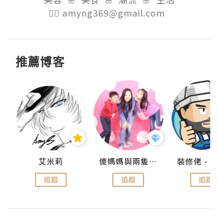
👉🏻 amyng369@gmail.com  
推薦博客
點滴
艾米莉
儍媽媽與兩隻小魔怪之家
追蹤
追蹤
追蹤