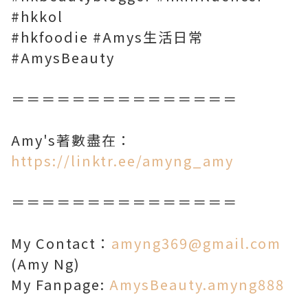
#hkkol
#hkfoodie #Amys生活日常
#AmysBeauty
＝＝＝＝＝＝＝＝＝＝＝＝＝＝＝
Amy's著數盡在：
https://linktr.ee/amyng_amy
＝＝＝＝＝＝＝＝＝＝＝＝＝＝＝
My Contact：
amyng369@gmail.com
(Amy Ng)
My Fanpage:
AmysBeauty.amyng888