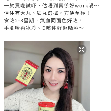
一於買嚟試吓，估唔到真係好work喎～
佢仲有大丸、細丸選擇，方便至極！
食咗2-3星期，氣血同面色好咗，
手腳唔再冰冷、D咳仲好返晒添～