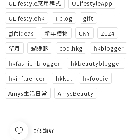
ULifestyle應用程式
ULifestyleApp
ULifestylehk
ublog
gift
giftideas
新年禮物
CNY
2024
望月
蝴蝶酥
coolhkg
hkblogger
hkfashionblogger
hkbeautyblogger
hkinfluencer
hkkol
hkfoodie
Amys生活日常
AmysBeauty
0個讚好