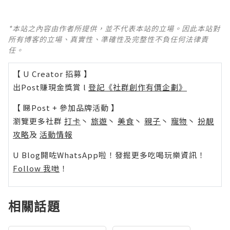
*本站之內容由作者所提供，並不代表本站的立場。因此本站對
所有博客的立場、真實性、準確性及完整性不負任何法律責
任。
【 U Creator 招募 】
出Post賺現金獎賞 l
登記《社群創作有價企劃》
【 睇Post + 參加品牌活動 】
瀏覽更多社群
打卡
丶
旅遊
丶
美食
丶
親子
丶
寵物
丶
扮靚
攻略
及
活動情報
U Blog開咗WhatsApp啦！發掘更多吃喝玩樂資訊！
Follow 我哋
！
相關話題