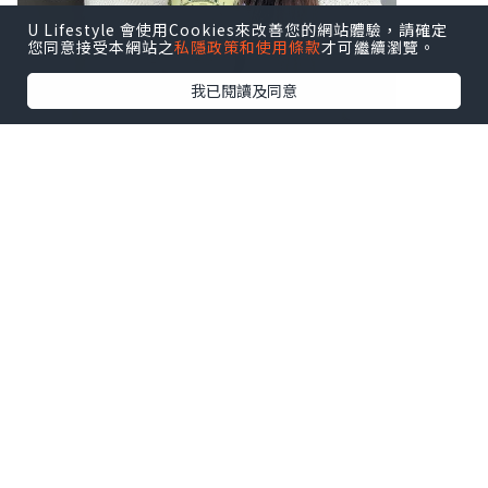
U Lifestyle 會使用Cookies來改善您的網站體驗，請確定
您同意接受本網站之
私隱政策和使用條款
才可繼續瀏覽。
我已閱讀及同意
♥ 扶正養陰丸9.5克24粒装
♥ 扶正養陰丸4.5克24包装
溫陽散寒、益氣健脾，由内到外調理身
體，
補氣活血、扶助正氣，隨時重拾好體質！
秘方經歷百載，廣受中醫推祟。
處方含有健脾益肺嘅黨參和白朮、