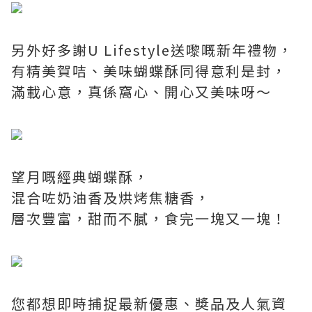
另外好多謝U Lifestyle送嚟嘅新年禮物，
有精美賀咭、美味蝴蝶酥同得意利是封，
滿載心意，真係窩心、開心又美味呀～
望月嘅經典蝴蝶酥，
混合咗奶油香及烘烤焦糖香，
層次豐富，甜而不膩，食完一塊又一塊！
您都想即時捕捉最新優惠、奬品及人氣資