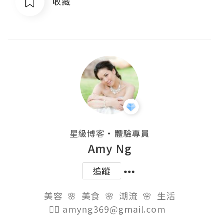
收藏
・
星級博客
體驗專員
Amy Ng
追蹤
美容  🌸  美食  🌸  潮流  🌸  生活

👉🏻 amyng369@gmail.com  