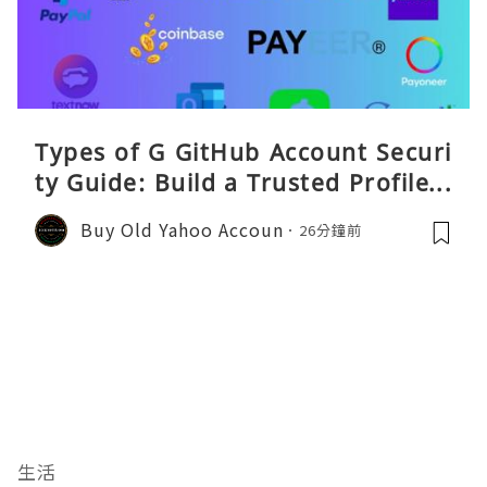
Types of G GitHub Account Securi
ty Guide: Build a Trusted Profile a
nd Protect Your DevitHub accoun
Buy Old Yahoo Accoun
26分鐘前
ts
生活