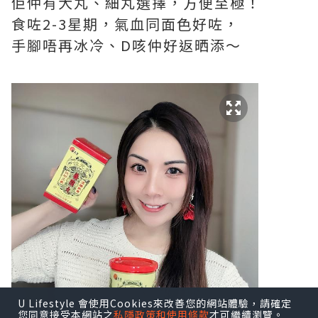
佢仲有大丸、細丸選擇，方便至極！
食咗2-3星期，氣血同面色好咗，
手腳唔再冰冷、D咳仲好返晒添～
U Lifestyle 會使用Cookies來改善您的網站體驗，請確定
您同意接受本網站之
私隱政策和使用條款
才可繼續瀏覽。