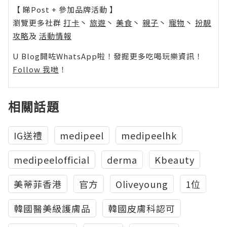
【 睇Post + 參加品牌活動 】
瀏覽更多社群
打卡
丶
旅遊
丶
美食
丶
親子
丶
寵物
丶
扮靚
攻略
及
活動情報
U Blog開咗WhatsApp啦！發掘更多吃喝玩樂資訊！
Follow 我哋
！
相關話題
IG送禮
medipeel
medipeelhk
medipeelofficial
derma
Kbeauty
美蒂菲香港
官方
Oliveyoung
1位
韓國醫美級護膚品
韓國皮膚科認可