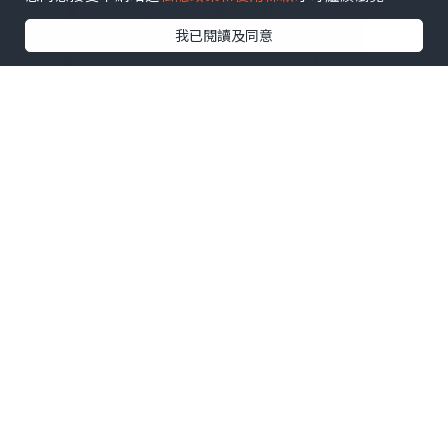
我已閱讀及同意
♥ 扶正養陰丸9.5克24粒装
♥ 扶正養陰丸4.5克24包装
溫陽散寒、益氣健脾，由内到外調理身
體，
補氣活血、扶助正氣，隨時重拾好體質！
秘方經歷百載，廣受中醫推祟。
處方含有健脾益肺嘅黨參和白朮、
健脾寧心嘅茯苓、益氣補中嘅黃芪、