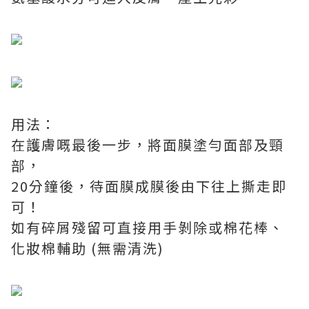
用法：
在護膚嘅最後一步，將面膜塗勻面部及頸
部，
20分鐘後，待面膜成膜後由下往上撕走即
可！
如有碎屑殘留可直接用手剝除或棉花棒、
化妝棉輔助 (無需清洗)