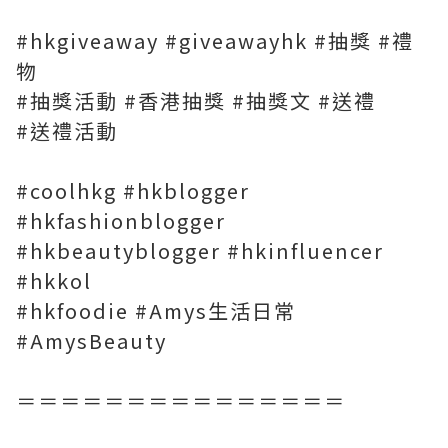
#hkgiveaway #giveawayhk #抽獎 #禮
物
#抽獎活動 #香港抽獎 #抽獎文 #送禮
#送禮活動
#coolhkg #hkblogger
#hkfashionblogger
#hkbeautyblogger #hkinfluencer
#hkkol
#hkfoodie #Amys生活日常
#AmysBeauty
＝＝＝＝＝＝＝＝＝＝＝＝＝＝＝