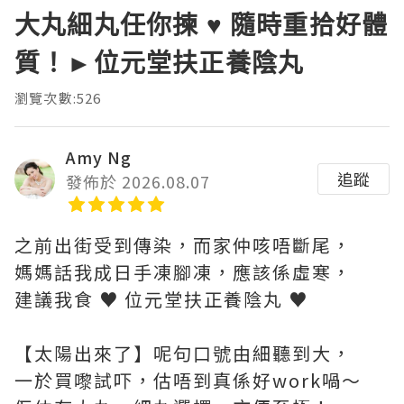
大丸細丸任你揀 ♥ 隨時重拾好體
質！►位元堂扶正養陰丸
瀏覽次數:526
Amy Ng
追蹤
發佈於 2026.08.07
之前出街受到傳染，而家仲咳唔斷尾，
媽媽話我成日手凍腳凍，應該係虛寒，
建議我食 ♥ 位元堂扶正養陰丸 ♥
【太陽出來了】呢句口號由細聽到大，
一於買嚟試吓，估唔到真係好work喎～