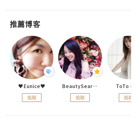
推薦博客
uit
♥Eunice♥
BeautySearch
ToTo 
追蹤
追蹤
追蹤