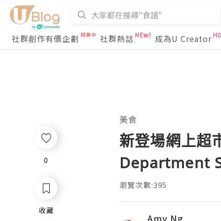
社群創作有價企劃
社群熱話
成為U Creator
美食
新登場網上超市 
Department S
0
0
瀏覽次數:395
收藏
收藏
Amy Ng