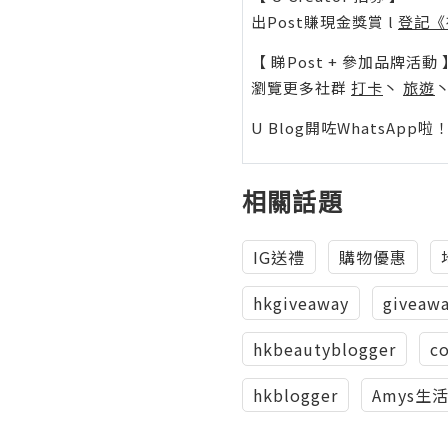
出Post賺現金獎賞 l
登記《
【 睇Post + 參加品牌活動 
瀏覽更多社群
打卡
丶
旅遊
U Blog開咗WhatsAp
相關話題
IG送禮
購物優惠
hkgiveaway
giveaw
hkbeautyblogger
c
hkblogger
Amys生