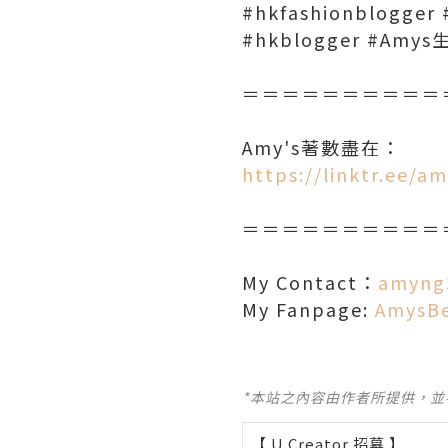
#hkfashionblogger 
#hkblogger #Amy
＝＝＝＝＝＝＝＝＝＝
Amy's著數盡在：
https://linktr.ee/
＝＝＝＝＝＝＝＝＝＝
My Contact：
amyng
My Fanpage:
AmysB
*本站之內容由作者所提供，
【 U Creator 招募 】