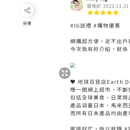
發佈於 2023.11.21
分享
分享
#IG送禮 #購物優惠
網購超方便，足不出戶
今次我有好介紹，就係
♥ 地球百貨店Earth De
喺一間網上超市，不斷
包括全球美食、日常用
產品涵蓋日本、馬來西
而所有日本產品均由產
呢排好忙，所以就喺 #