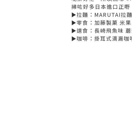
掃咗好多日本進口正嘢
►拉麵：MARUTAI拉
►零食：加藤製菓 米果
►速食：長崎飛魚味 蘑
►咖啡：掛耳式滴漏咖