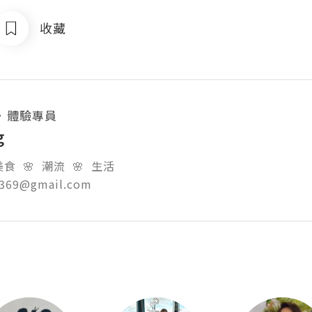
收藏
・
體驗專員
g
食  🌸  潮流  🌸  生活

g369@gmail.com  