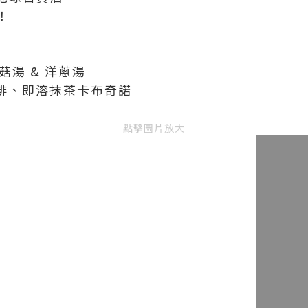
！
麵
菇湯 & 洋蔥湯
啡、即溶抹茶卡布奇諾
點擊圖片放大