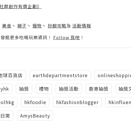
社群創作有價企劃》
】
丶
美食
丶
親子
丶
寵物
丶
扮靚攻略
及
活動情報
p啦！發掘更多吃喝玩樂資訊！
Follow 我哋
！
地球百貨店
earthdepartmentstore
onlineshoppi
ayhk
抽獎
禮物
抽獎活動
香港抽獎
抽獎
oolhkg
hkfoodie
hkfashionblogger
hkinflue
活日常
AmysBeauty