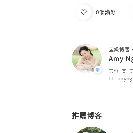
0個讚好
星級博客
Amy N
美容  🌸  美
👉🏻 amyn
推薦博客