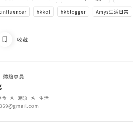
kinfluencer
hkkol
hkblogger
Amys生活日常
收藏
・
體驗專員
g
食  🌸  潮流  🌸  生活

g369@gmail.com  