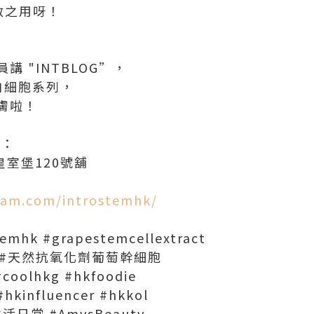
救之用呀！
 "INTBLOG”，
白細胞系列，
膚啦！
址：
皇室堡120號舖
ram.com/introstemhk/
temhk #grapestemcellextract
tion #天然抗氧化劑葡萄幹細胞
#coolhkg #hkfoodie
#hkinfluencer #hkkol
s生活日常 #AmysBeauty