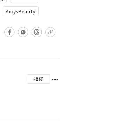
AmysBeauty
追蹤