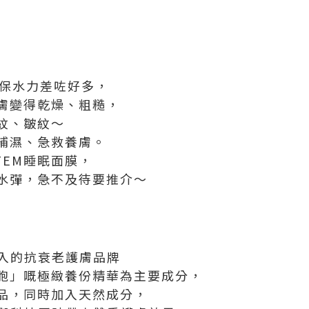
膚保水力差咗好多，
膚變得乾燥、粗糙，
紋、皺紋～
補濕、急救養膚。
STEM睡眠面膜，
水彈，急不及待要推介～
年引入的抗衰老護膚品牌
胞」嘅極緻養份精華為主要成分，
品，同時加入天然成分，