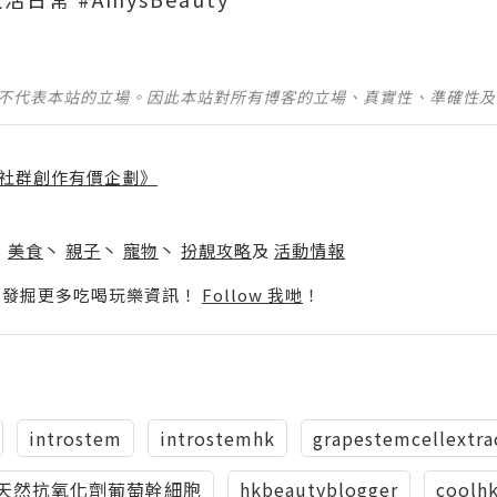
並不代表本站的立場。因此本站對所有博客的立場、真實性、準確性
社群創作有價企劃》
】
丶
美食
丶
親子
丶
寵物
丶
扮靚攻略
及
活動情報
p啦！發掘更多吃喝玩樂資訊！
Follow 我哋
！
introstem
introstemhk
grapestemcellextra
天然抗氧化劑葡萄幹細胞
hkbeautyblogger
coolh