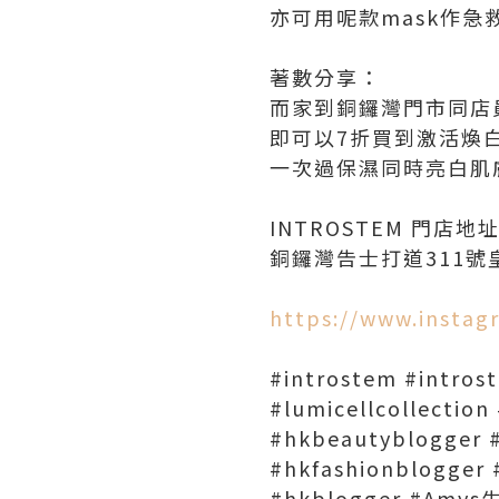
亦可用呢款mask作急
著數分享：
而家到銅鑼灣門市同店員講
即可以7折買到激活煥
一次過保濕同時亮白肌
INTROSTEM 門店地
銅鑼灣告士打道311號
https://www.instag
#introstem #intros
#lumicellcollec
#hkbeautyblogger 
#hkfashionblogger 
#hkblogger #Amy