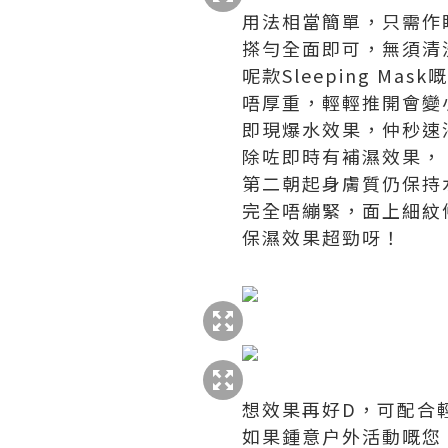
用法相當簡單，只需作
搽勻全面即可，無須清
呢款Sleeping Ma
唔厚重，輕輕推開會變
即現爆水效果，仲秒速
除咗即時有補濕效果，
第二朝起身膚質仍保持
完全唔繃緊，面上細紋
保濕效果超勁呀！
想效果再好D，可配合
如果鍾意户外活動嘅您