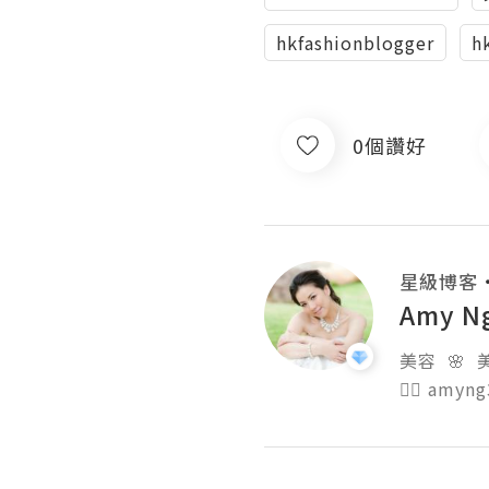
hkfashionblogger
h
0個讚好
星級博客
Amy N
美容  🌸  美
👉🏻 amyn