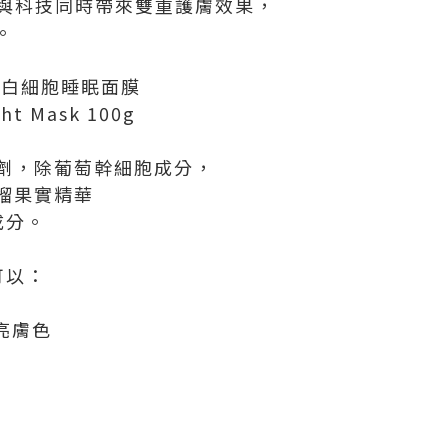
天然與科技同時帶來雙重護膚效果，
。
活煥白細胞睡眠面膜
ght Mask 100g
劑，除葡萄幹細胞成分，
榴果實精華
成分。
可以：
亮膚色