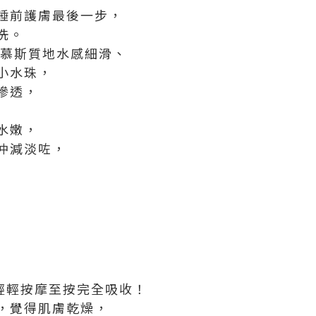
睡前護膚最後一步，
洗。
sk嘅慕斯質地水感細滑、
小水珠，
滲透，
水嫩，
仲減淡咗，
輕輕按摩至按完全吸收！
，覺得肌膚乾燥，