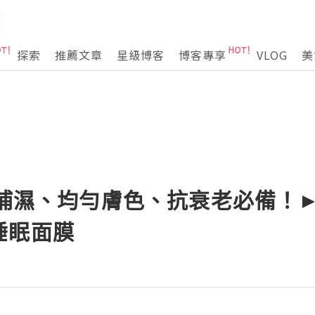
探索
推薦文章
星級博客
博客專享
VLOG
美
 補濕、均勻膚色、抗衰老必備！►I
睡眠面膜