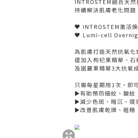
INTROSTEM融合
持續解決肌膚老化問題
♥ INTROSTEM激
♥ Lumi-cell Overni
為肌膚打造天然抗氧化
還加入枸杞果精華、石
及諾麗果精華3大抗氧
只需每星期用1次，即
►有助預防細紋、皺紋
►減少色斑、暗沉、提
►改善肌膚乾燥、粗糙