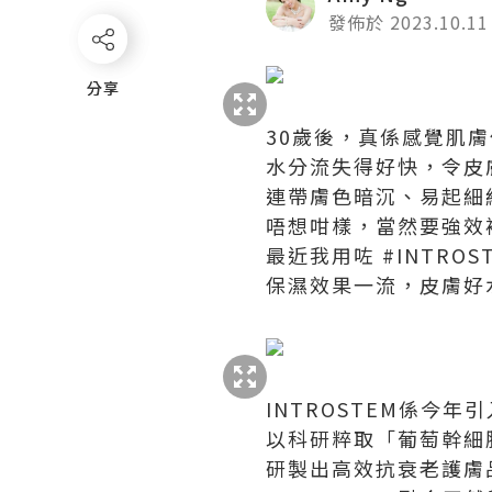
發佈於 2023.10.11
分享
分享
30歲後，真係感覺肌
水分流失得好快，令皮
連帶膚色暗沉、易起細
唔想咁樣，當然要強效
最近我用咗 #INTRO
保濕效果一流，皮膚好
INTROSTEM係今
以科研粹取「葡萄幹細
研製出高效抗衰老護膚