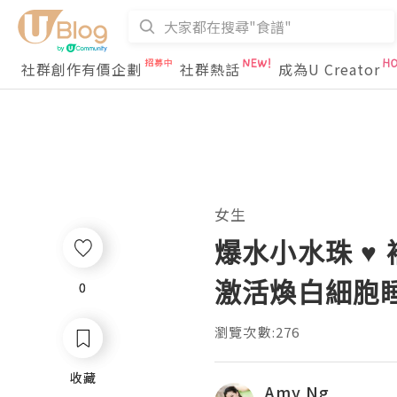
社群創作有價企劃
社群熱話
成為U Creator
女生
爆水小水珠 ♥
激活煥白細胞
0
0
瀏覽次數:276
收藏
收藏
Amy Ng