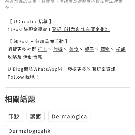
所有博客的立場、真實性、準確性及完整性不負任何法律責
任。
【 U Creator 招募 】
出Post賺現金獎賞 l
登記《社群創作有價企劃》
【 睇Post + 參加品牌活動 】
瀏覽更多社群
打卡
丶
旅遊
丶
美食
丶
親子
丶
寵物
丶
扮靚
攻略
及
活動情報
U Blog開咗WhatsApp啦！發掘更多吃喝玩樂資訊！
Follow 我哋
！
相關話題
卸妝
潔面
Dermalogica
Dermalogicahk