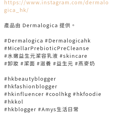
https://www.instagram.com/dermalo
gica_hk/
產品由 Dermalogica 提供。
#Dermalogica #Dermalogicahk
#MicellarPrebioticPreCleanse
#水嫩益生元潔容乳液 #skincare
#卸妝 #潔面 #滋養 #益生元 #燕麥奶
#hkbeautyblogger
#hkfashionblogger
#hkinfluencer #coolhkg #hkfoodie
#hkkol
#hkblogger #Amys生活日常