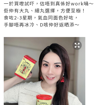
一於買嚟試吓，估唔到真係好work喎～
佢仲有大丸、細丸選擇，方便至極！
食咗2-3星期，氣血同面色好咗，
手腳唔再冰冷、D咳仲好返晒添～