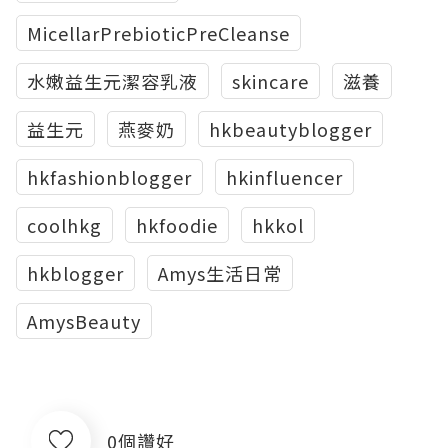
MicellarPrebioticPreCleanse
水嫩益生元潔容乳液
skincare
滋養
益生元
燕麥奶
hkbeautyblogger
hkfashionblogger
hkinfluencer
coolhkg
hkfoodie
hkkol
hkblogger
Amys生活日常
AmysBeauty
0個讚好