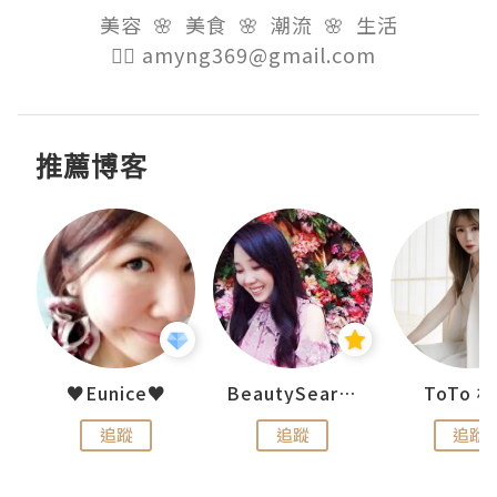
美容  🌸  美食  🌸  潮流  🌸  生活

👉🏻 amyng369@gmail.com  
推薦博客
uit
♥Eunice♥
BeautySearch
ToTo 
追蹤
追蹤
追蹤