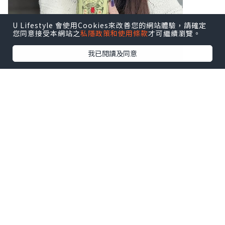
U Lifestyle 會使用Cookies來改善您的網站體驗，請確定
您同意接受本網站之
私隱政策和使用條款
才可繼續瀏覽。
我已閱讀及同意
♥ 扶正養陰丸9.5克24粒装
♥ 扶正養陰丸4.5克24包装
溫陽散寒、益氣健脾，由内到外調理身
體，
補氣活血、扶助正氣，隨時重拾好體質！
秘方經歷百載，廣受中醫推祟。
處方含有健脾益肺嘅黨參和白朮、