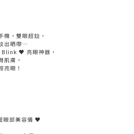
手機，雙眼超攰，
紋出晒嚟…
Blink ♥ 亮眼神器，
周肌膚，
輕亮眼！
衝拉提眼部美容儀 ♥