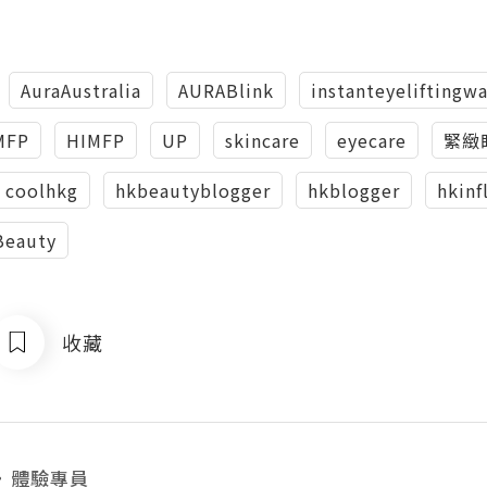
AuraAustralia
AURABlink
instanteyeliftingw
MFP
HIMFP
UP
skincare
eyecare
緊緻
coolhkg
hkbeautyblogger
hkblogger
hkinf
Beauty
收藏
・
體驗專員