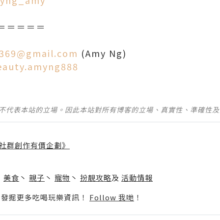
amyng_amy
＝＝＝＝＝
369@gmail.com
(Amy Ng)
eauty.amyng888
並不代表本站的立場。因此本站對所有博客的立場、真實性、準確性
社群創作有價企劃》
】
丶
美食
丶
親子
丶
寵物
丶
扮靚攻略
及
活動情報
p啦！發掘更多吃喝玩樂資訊！
Follow 我哋
！