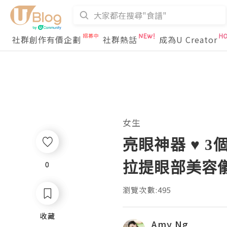
社群創作有價企劃
社群熱話
成為U Creator
女生
亮眼神器 ♥ 3
拉提眼部美容
0
0
瀏覽次數:495
收藏
收藏
Amy Ng