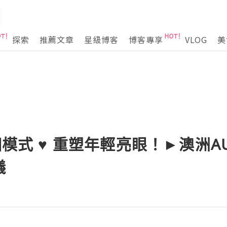
探索
推薦文章
星級博客
博客專享
VLOG
美
個模式 ♥ 重塑年輕亮眼！►澳洲AUR
儀