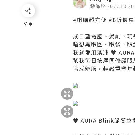
發佈於 2022.10.30
#網購超方便 #8折優惠
分享
分享
成日望電腦、煲劇、玩
唔想黑眼圈、眼袋、眼
我就愛用澳洲 ♥ AURA 
幫我每日按摩同修護眼
温感舒服，輕鬆重塑年
♥ AURA Blink脈