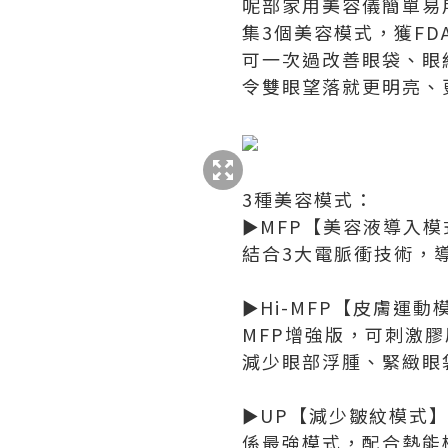
呢部家用美容儀簡單易
集3個美容模式，獲FD
可一次過改善眼袋、眼
令雙眼望落就更明亮、
3種美容模式：
►MFP【美容液導入模
結合3大電脈衝技術，
►Hi-MFP【皮膚運動
MFP增強版，可刺激
減少眼部浮腫、緊緻眼
►UP【減少皺紋模式
係最強模式，配合熱能