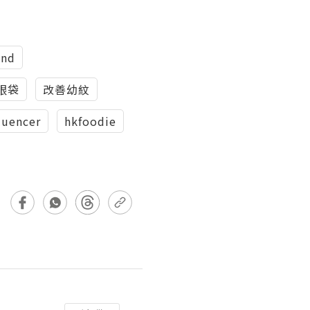
and
眼袋
改善幼紋
luencer
hkfoodie