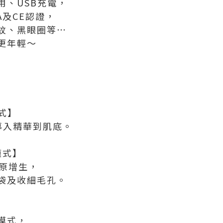
用、USB充電，
A及CE認證，
紋、黑眼圈等⋯
更年輕～
式】
導入精華到肌底。
模式】
膠原增生，
袋及收細毛孔。
】
模式，