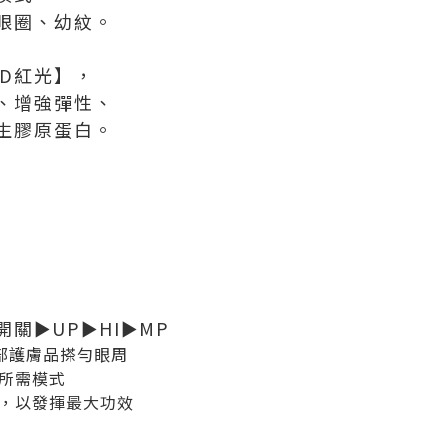
眼圈、幼紋。
ED紅光】，
、增強彈性、
生膠原蛋白。
關►UP►HI►MP
眼部護膚品搽勻眼周
所需模式
，以發揮最大功效