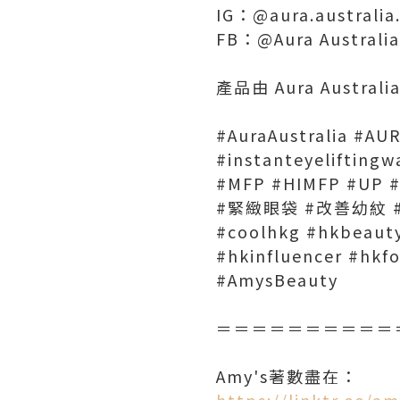
IG：@aura.australia.o
FB：@Aura Australia
產品由 Aura Austral
#AuraAustralia #AU
#instanteyelift
#MFP #HIMFP #UP #
#緊緻眼袋 #改善幼紋 #
#coolhkg #hkbeaut
#hkinfluencer #h
#AmysBeauty
＝＝＝＝＝＝＝＝＝＝
Amy's著數盡在：