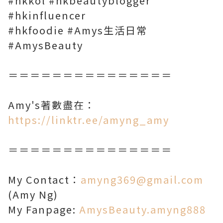
#hkkol #hkbeautyblogger
#hkinfluencer
#hkfoodie #Amys生活日常
#AmysBeauty
＝＝＝＝＝＝＝＝＝＝＝＝＝＝＝
Amy's著數盡在：
https://linktr.ee/amyng_amy
＝＝＝＝＝＝＝＝＝＝＝＝＝＝＝
My Contact：
amyng369@gmail.com
(Amy Ng)
My Fanpage:
AmysBeauty.amyng888