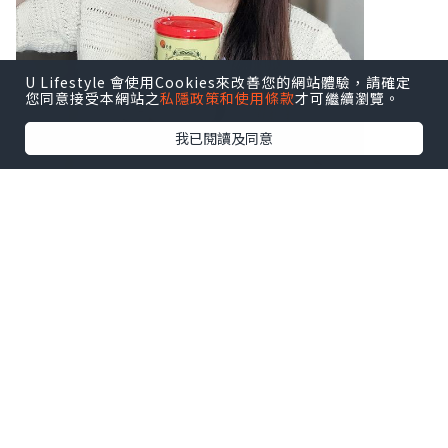
U Lifestyle 會使用Cookies來改善您的網站體驗，請確定
您同意接受本網站之
私隱政策和使用條款
才可繼續瀏覽。
我已閱讀及同意
♥ 扶正養陰丸9.5克24粒装
♥ 扶正養陰丸4.5克24包装
溫陽散寒、益氣健脾，由内到外調理身
體，
補氣活血、扶助正氣，隨時重拾好體質！