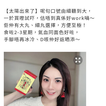
【太陽出來了】呢句口號由細聽到大，
一於買嚟試吓，估唔到真係好work喎～
佢仲有大丸、細丸選擇，方便至極！
食咗2-3星期，氣血同面色好咗，
手腳唔再冰冷、D咳仲好返晒添～