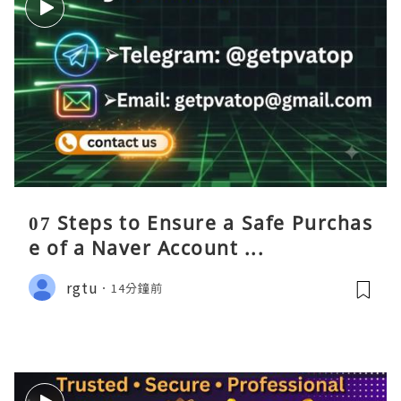
07 Steps to Ensure a Safe Purchas
e of a Naver Account ...
rgtu
14分鐘前