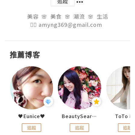
追蹤
美容  🌸  美食  🌸  潮流  🌸  生活

👉🏻 amyng369@gmail.com  
推薦博客
uit
♥Eunice♥
BeautySearch
ToTo 
追蹤
追蹤
追蹤