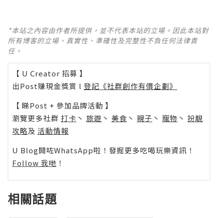
*本站之內容由作者所提供，並不代表本站的立場。因此本站對
所有博客的立場、真實性、準確性及完整性不負任何法律責
任。
【 U Creator 招募 】
出Post賺現金獎賞 l
登記《社群創作有價企劃》
【 睇Post + 參加品牌活動 】
瀏覽更多社群
打卡
丶
旅遊
丶
美食
丶
親子
丶
寵物
丶
扮靚
攻略
及
活動情報
U Blog開咗WhatsApp啦！發掘更多吃喝玩樂資訊！
Follow 我哋
！
相關話題