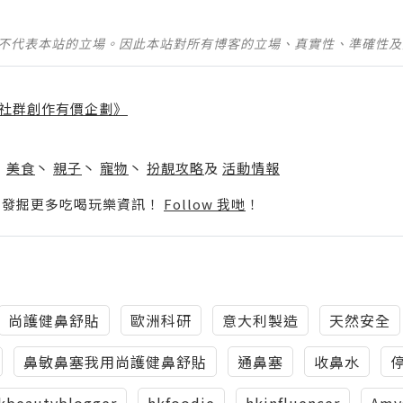
並不代表本站的立場。因此本站對所有博客的立場、真實性、準確性
社群創作有價企劃》
】
丶
美食
丶
親子
丶
寵物
丶
扮靚攻略
及
活動情報
p啦！發掘更多吃喝玩樂資訊！
Follow 我哋
！
尚護健鼻舒貼
歐洲科研
意大利製造
天然安全
鼻敏鼻塞我用尚護健鼻舒貼
通鼻塞
收鼻水