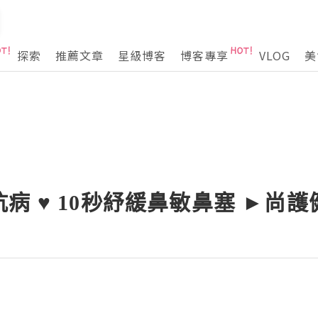
探索
推薦文章
星級博客
博客專享
VLOG
美
病 ♥ 10秒紓緩鼻敏鼻塞 ►尚