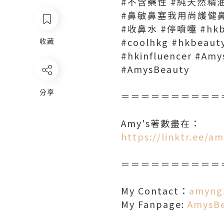
#不含藥性 #純天然精
#鼻敏鼻塞我用尚護健鼻
#收鼻水 #停噴嚏 #hkbl
#coolhkg #hkbeaut
收藏
#hkinfluencer #A
#AmysBeauty
分享
＝＝＝＝＝＝＝＝＝＝
Amy's著數盡在：
https://linktr.ee/
＝＝＝＝＝＝＝＝＝＝
My Contact：
amyng
My Fanpage:
AmysB