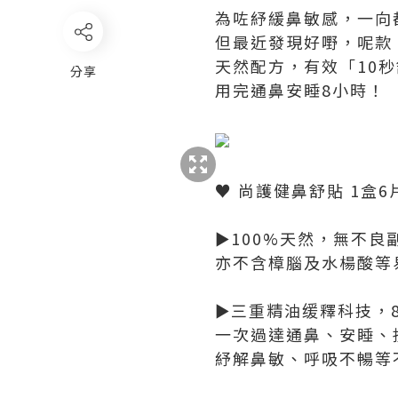
為咗紓緩鼻敏感，一向都
但最近發現好嘢，呢款 
天然配方，有效「10
分享
用完通鼻安睡8小時！
♥ 尚護健鼻舒貼 1盒6
►100%天然，無不良
亦不含樟腦及水楊酸等
►三重精油缓釋科技，
一次過達通鼻、安睡、
紓解鼻敏、呼吸不暢等