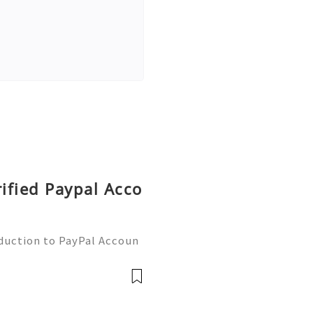
rified Paypal Acco
oduction to PayPal Accoun
line transactions, offerin
ers worldwide. Whether yo