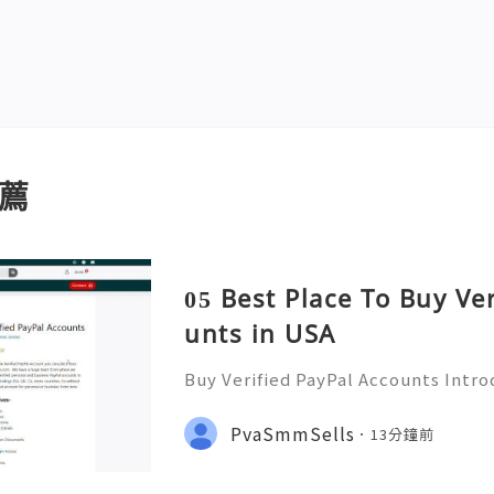
薦
05 Best Place To Buy Ve
unts in USA
Buy Verified PayPal Accounts Intr
ts PayPal has become a staple in on
g convenience and security for us
PvaSmmSells
13分鐘前
u're shopping, selling,