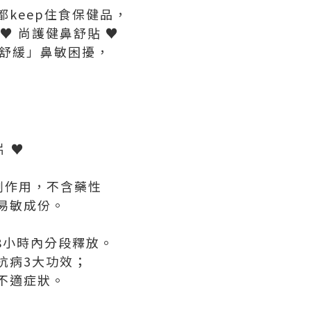
keep住食保健品，
♥ 尚護健鼻舒貼 ♥
秒舒緩」鼻敏困擾，
片 ♥
副作用，不含藥性
易敏成份。
8小時內分段釋放。
抗病3大功效；
不適症狀。