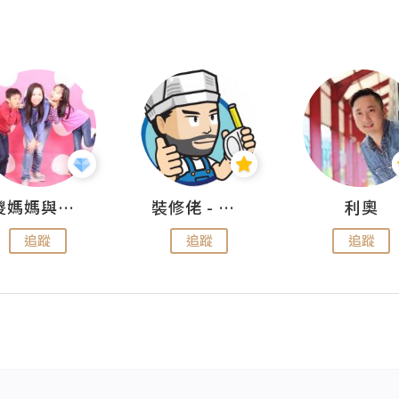
儍媽媽與兩隻小魔怪之家
裝修佬 - 香港一站式網上裝修平台
利奧
追蹤
追蹤
追蹤