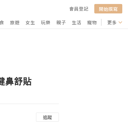
會員登記
開始撰寫
食
旅遊
女生
玩樂
親子
生活
寵物
行山
更多
打卡
護健鼻舒貼
追蹤