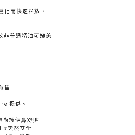
變化而快速釋放，
效非普通精油可媲美。
有售
are 提供。
e #尚護健鼻舒貼
造 #天然安全