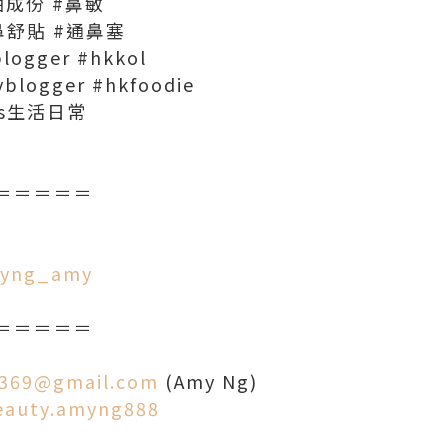
油成份 #鼻敏
舒貼 #通鼻塞
ogger #hkkol
yblogger #hkfoodie
mys生活日常
＝＝＝＝＝
amyng_amy
＝＝＝＝＝
369@gmail.com
(Amy Ng)
eauty.amyng888