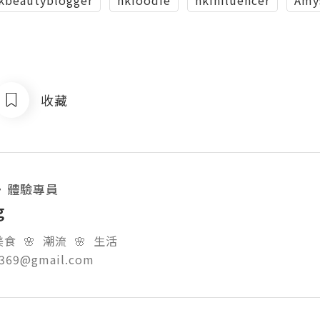
kbeautyblogger
hkfoodie
hkinfluencer
Am
收藏
・
體驗專員
g
食  🌸  潮流  🌸  生活

g369@gmail.com  