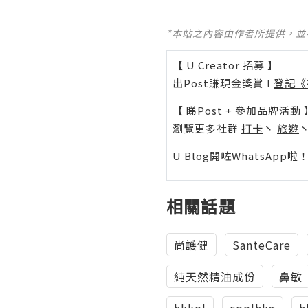
*本站之內容由作者所提供，
【 U Creator 招募 】
出Post賺現金獎賞 l
登記《
【 睇Post + 參加品牌活動 
瀏覽更多社群
打卡
丶
旅遊
U Blog開咗WhatsAp
相關話題
尚護健
SanteCare
純天然精油成份
鼻敏