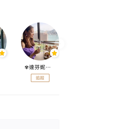
✾達芬妮•愛孩子•愛生活✾
wendysugar享受生活gogogo
追蹤
追蹤