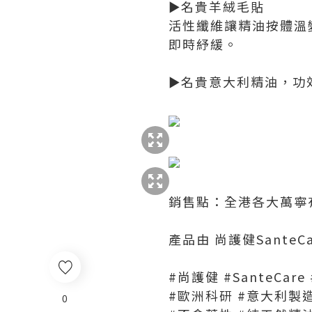
►名貴羊絨毛貼
活性纖維讓精油按體溫
即時紓緩。
►名貴意大利精油，功
銷售點：全港各大萬寧
產品由 尚護健SanteC
#尚護健 #SanteCar
#歐洲科研 #意大利製
0