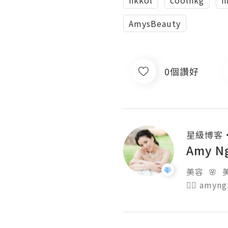
hkkol
coolhkg
h
AmysBeauty
0個讚好
星級博客
Amy N
美容  🌸  美
👉🏻 amyn