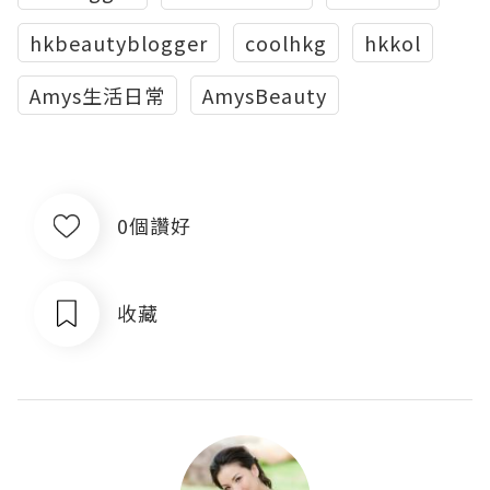
hkbeautyblogger
coolhkg
hkkol
Amys生活日常
AmysBeauty
0個讚好
收藏