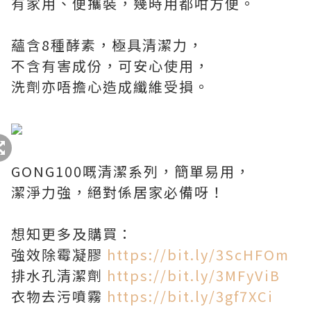
有家用、便攜裝，幾時用都咁方便。
蘊含8種酵素，極具清潔力，
不含有害成份，可安心使用，
洗劑亦唔擔心造成纖維受損。
GONG100嘅清潔系列，簡單易用，
潔淨力強，絕對係居家必備呀！
想知更多及購買：
強效除霉凝膠
https://bit.ly/3ScHFOm
排水孔清潔劑
https://bit.ly/3MFyViB
衣物去污噴霧
https://bit.ly/3gf7XCi