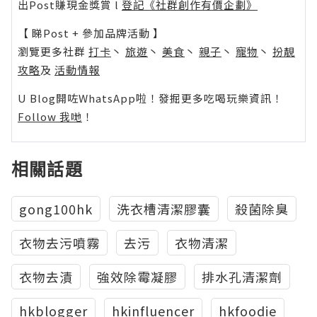
出Post賺現金獎賞 l
登記《社群創作有價企劃》
【 睇Post + 參加品牌活動 】
瀏覽更多社群
打卡
丶
旅遊
丶
美食
丶
親子
丶
寵物
丶
扮靚
攻略
及
活動情報
U Blog開咗WhatsApp啦！發掘更多吃喝玩樂資訊！
Follow 我哋
！
相關話題
gong100hk
洗衣槽清潔膠囊
殺菌除臭
衣物去污噴霧
去污
衣物清潔
衣物去漬
強效除霉凝膠
排水孔清潔劑
hkblogger
hkinfluencer
hkfoodie