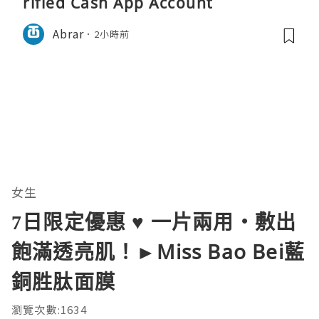
rified Cash App Account
Abrar
2小時前
女生
7日限定優惠 ♥ 一片兩用・敷出
飽滿透亮肌！►Miss Bao Bei藍
銅胜肽面膜
瀏覽次數:1634