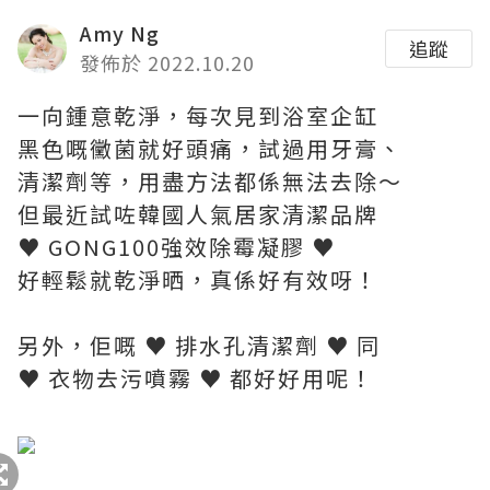
Amy Ng
追蹤
發佈於 2022.10.20
一向鍾意乾淨，每次見到浴室企缸
黑色嘅黴菌就好頭痛，試過用牙膏、
清潔劑等，用盡方法都係無法去除～
但最近試咗韓國人氣居家清潔品牌
♥ GONG100強效除霉凝膠 ♥
好輕鬆就乾淨晒，真係好有效呀！
另外，佢嘅 ♥ 排水孔清潔劑 ♥ 同
♥ 衣物去污噴霧 ♥ 都好好用呢！