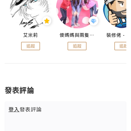
點滴
艾米莉
儍媽媽與兩隻小魔怪之家
追蹤
追蹤
追蹤
發表評論
登入
發表評論