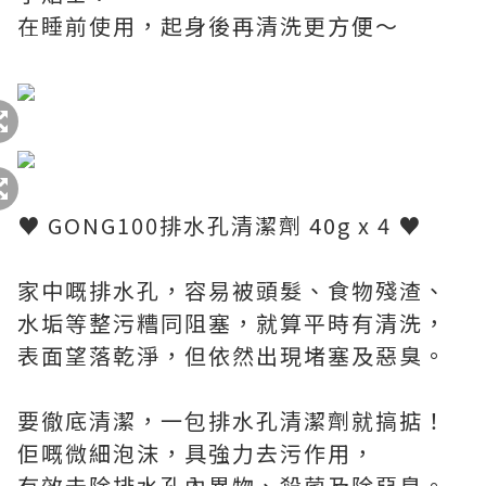
在睡前使用，起身後再清洗更方便～
♥ GONG100排水孔清潔劑 40g x 4 ♥
家中嘅排水孔，容易被頭髮、食物殘渣、
水垢等整污糟同阻塞，就算平時有清洗，
表面望落乾淨，但依然出現堵塞及惡臭。
要徹底清潔，一包排水孔清潔劑就搞掂！
佢嘅微細泡沫，具強力去污作用，
有效去除排水孔內異物、殺菌及除惡臭。