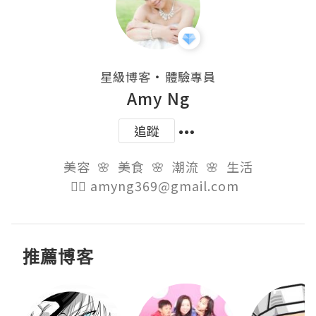
・
星級博客
體驗專員
Amy Ng
追蹤
美容  🌸  美食  🌸  潮流  🌸  生活

👉🏻 amyng369@gmail.com  
推薦博客