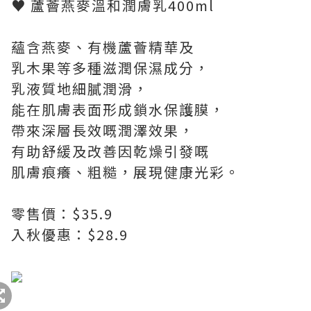
♥ 蘆薈燕麥溫和潤膚乳400ml
蘊含燕麥、有機蘆薈精華及
乳木果等多種滋潤保濕成分，
乳液質地細膩潤滑，
能在肌膚表面形成鎖水保護膜，
帶來深層長效嘅潤澤效果，
有助舒緩及改善因乾燥引發嘅
肌膚痕癢、粗糙，展現健康光彩。
零售價：$35.9
入秋優惠：$28.9