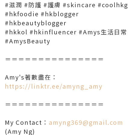
#滋潤 #防護 #護膚 #skincare #coolhkg
#hkfoodie #hkblogger
#hkbeautyblogger
#hkkol #hkinfluencer #Amys生活日常
#AmysBeauty
＝＝＝＝＝＝＝＝＝＝＝＝＝＝＝
Amy's著數盡在：
https://linktr.ee/amyng_amy
＝＝＝＝＝＝＝＝＝＝＝＝＝＝＝
My Contact：
amyng369@gmail.com
(Amy Ng)