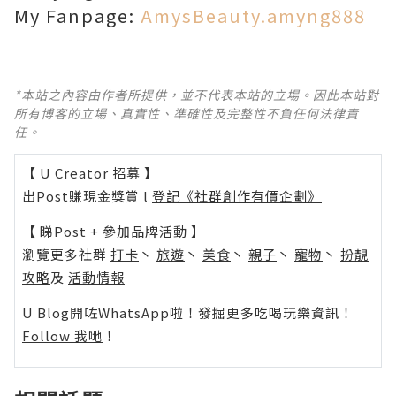
My Fanpage:
AmysBeauty.amyng888
*本站之內容由作者所提供，並不代表本站的立場。因此本站對
所有博客的立場、真實性、準確性及完整性不負任何法律責
任。
【 U Creator 招募 】
出Post賺現金獎賞 l
登記《社群創作有價企劃》
【 睇Post + 參加品牌活動 】
瀏覽更多社群
打卡
丶
旅遊
丶
美食
丶
親子
丶
寵物
丶
扮靚
攻略
及
活動情報
U Blog開咗WhatsApp啦！發掘更多吃喝玩樂資訊！
Follow 我哋
！