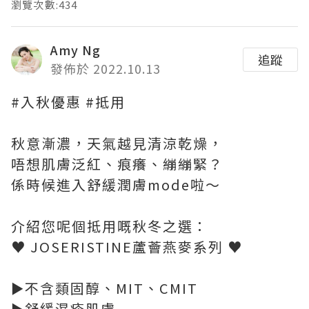
瀏覽次數:434
Amy Ng
追蹤
發佈於 2022.10.13
#入秋優惠 #抵用
秋意漸濃，天氣越見清涼乾燥，
唔想肌膚泛紅、痕癢、繃繃緊？
係時候進入舒緩潤膚mode啦～
介紹您呢個抵用嘅秋冬之選：
♥ JOSERISTINE蘆薈燕麥系列 ♥
►不含類固醇、MIT、CMIT
►舒緩濕疹肌膚