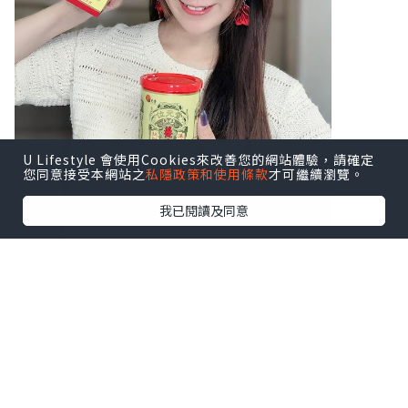
U Lifestyle 會使用Cookies來改善您的網站體驗，請確定
您同意接受本網站之
私隱政策和使用條款
才可繼續瀏覽。
我已閱讀及同意
♥ 扶正養陰丸9.5克24粒装
♥ 扶正養陰丸4.5克24包装
溫陽散寒、益氣健脾，由内到外調理身
體，