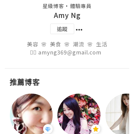
・
星級博客
體驗專員
Amy Ng
追蹤
美容  🌸  美食  🌸  潮流  🌸  生活

👉🏻 amyng369@gmail.com  
推薦博客