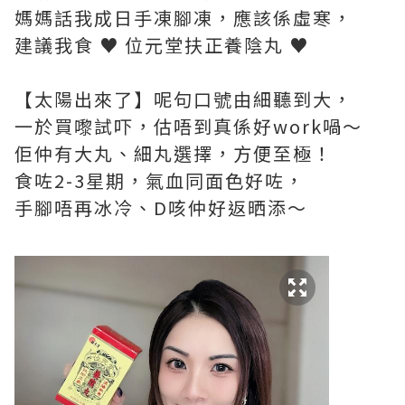
媽媽話我成日手凍腳凍，應該係虛寒，
建議我食 ♥ 位元堂扶正養陰丸 ♥
【太陽出來了】呢句口號由細聽到大，
一於買嚟試吓，估唔到真係好work喎～
佢仲有大丸、細丸選擇，方便至極！
食咗2-3星期，氣血同面色好咗，
手腳唔再冰冷、D咳仲好返晒添～