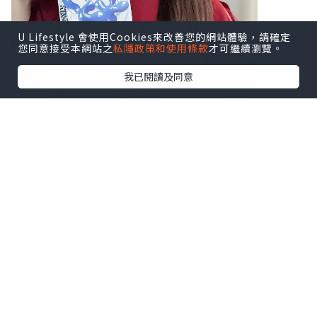
U Lifestyle 會使用Cookies來改善您的網站體驗，請確定
您同意接受本網站之
私隱政策和使用條款
才可繼續瀏覽。
我已閱讀及同意
♥ Miss Bao Bei
♥ GHK-CU Mask藍銅胜肽面膜 (1盒3片)
核心精華：【GHK-Cu藍銅胜肽】
被譽為「黃金修復因子」，
能為肌膚作極速修復及水潤提升，
更能深入肌底，讓面膜快速滲透！