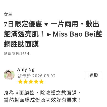
女生
7日限定優惠 ♥ 一片兩用・敷出
飽滿透亮肌！►Miss Bao Bei藍
銅胜肽面膜
瀏覽次數:1634
Amy Ng
追蹤
發佈於 2026.08.02
身為 #面膜控，除咗鍾意敷面膜，
當然對面膜成份及功效好有要求！