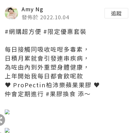
Amy Ng
追蹤
發佈於 2022.10.04
#網購超方便 #限定優惠套裝
每日接觸同吸收咗咁多毒素，
日積月累就會引發連串疾病，
為咗由內到外重塑身體健康，
上年開始我每日都會飲呢款
♥ ProPectin柏沛樂蘋果果膠 ♥
仲會定期進行 #果膠換食 添～