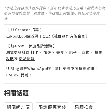
*本站之內容由作者所提供，並不代表本站的立場。因此本站對
所有博客的立場、真實性、準確性及完整性不負任何法律責
任。
【 U Creator 招募 】
出Post賺現金獎賞 l
登記《社群創作有價企劃》
【 睇Post + 參加品牌活動 】
瀏覽更多社群
打卡
丶
旅遊
丶
美食
丶
親子
丶
寵物
丶
扮靚
攻略
及
活動情報
U Blog開咗WhatsApp啦！發掘更多吃喝玩樂資訊！
Follow 我哋
！
相關話題
網購超方便
限定優惠套裝
果膠換食