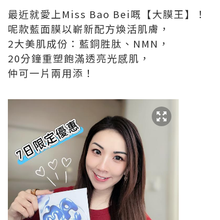
最近就愛上Miss Bao Bei嘅【大膜王】！
呢款藍面膜以嶄新配方煥活肌膚，
2大美肌成份：藍銅胜肽、NMN，
20分鐘重塑飽滿透亮光感肌，
仲可一片兩用添！