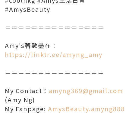
#coolhkg #Amys生活日常
#AmysBeauty
＝＝＝＝＝＝＝＝＝＝＝＝＝＝＝
Amy's著數盡在：
https://linktr.ee/amyng_amy
＝＝＝＝＝＝＝＝＝＝＝＝＝＝＝
My Contact：
amyng369@gmail.com
(Amy Ng)
My Fanpage:
AmysBeauty.amyng888