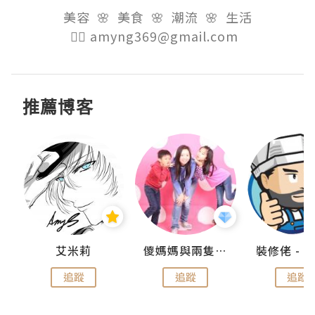
美容  🌸  美食  🌸  潮流  🌸  生活

👉🏻 amyng369@gmail.com  
推薦博客
點滴
艾米莉
儍媽媽與兩隻小魔怪之家
追蹤
追蹤
追蹤