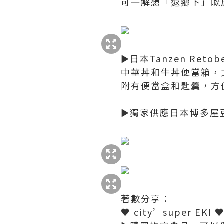
可一解想「返鄉下」嘅
►日本Tanzen Ret
中華丼和牛丼便當箱，
附有便當盒和匙羹，方
►獨家供應日本博多屋
著數分享：
♥ city’super EK