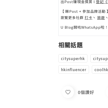
出Post賺現金獎賞 l
登記《
【 睇Post + 參加品牌活動 
瀏覽更多社群
打卡
丶
旅遊
U Blog開咗WhatsAp
相關話題
citysuperhk
citysup
hkinfluencer
coolh
0個讚好