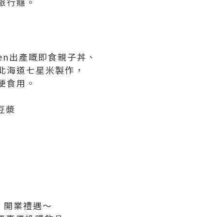
旅行癮。
oben出產嘅即食親子丼、
北海道七星米製作，
便食用。
豆漿
I ♥ 開業禮遇～