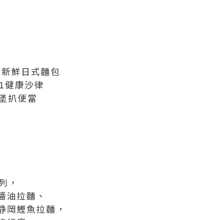
aid新鮮日式麵包
1健康沙律
漢堡扒便當
系列，
醬油拉麵、
静岡鰹魚拉麵，