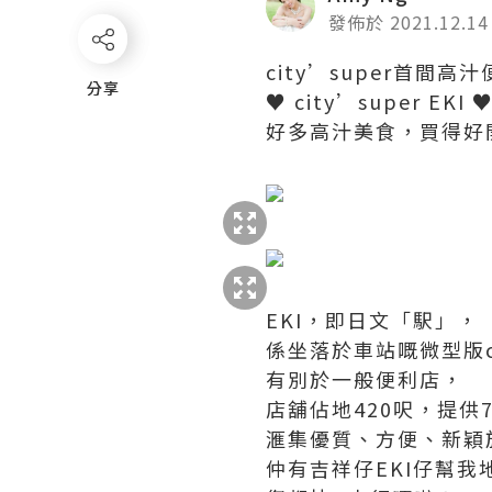
發佈於 2021.12.14
city’super首間高
分享
分享
♥ city’super EK
好多高汁美食，買得好
EKI，即日文「駅」，
係坐落於車站嘅微型版ci
有別於一般便利店，
店舖佔地420呎，提供7
滙集優質、方便、新穎
仲有吉祥仔EKI仔幫我