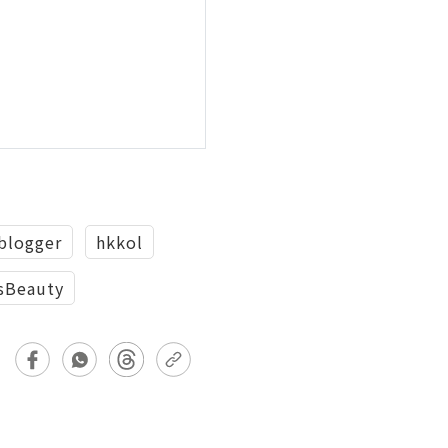
blogger
hkkol
sBeauty