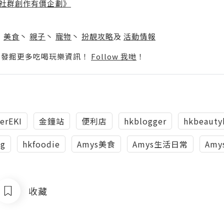
社群創作有價企劃》
】
丶
美食
丶
親子
丶
寵物
丶
扮靚攻略
及
活動情報
p啦！發掘更多吃喝玩樂資訊！
Follow 我哋
！
erEKI
金鐘站
便利店
hkblogger
hkbeauty
kg
hkfoodie
Amys美食
Amys生活日常
Amy
收藏