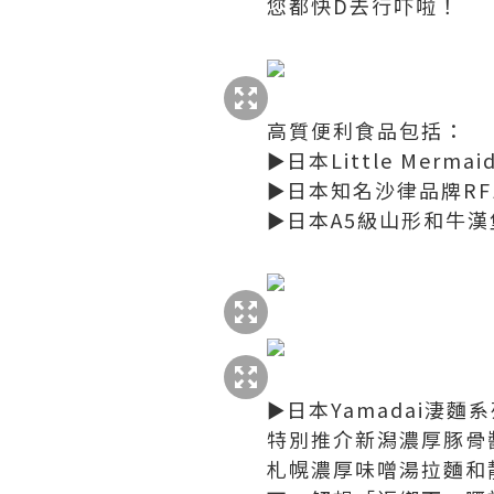
您都快D去行吓啦！
高質便利食品包括：
►日本Little Merm
►日本知名沙律品牌RF
►日本A5級山形和牛
►日本Yamadai淒麵
特別推介新潟濃厚豚骨
札幌濃厚味噌湯拉麵和