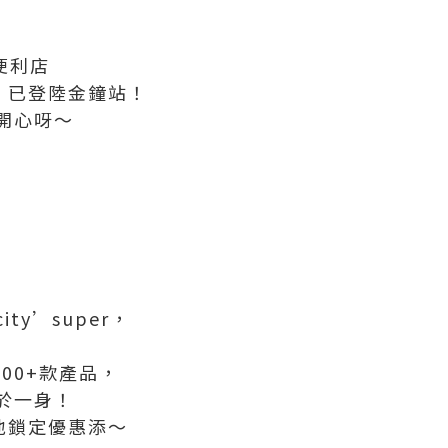
汁便利店
I ♥ 已登陸金鐘站！
開心呀～
ty’super，
00+款產品，
於一身！
地鎖定優惠添～