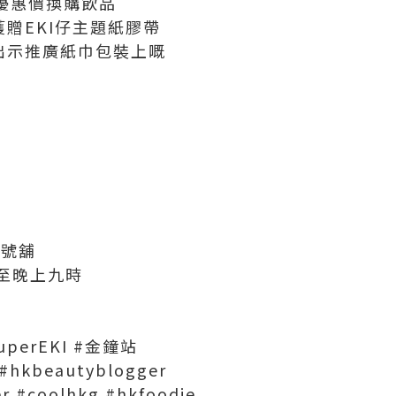
優惠價換購飲品
獲贈EKI仔主題紙膠帶
，出示推廣紙巾包裝上嘅
♥
7號舖
至晚上九時
ysuperEKI #金鐘站
#hkbeautyblogger
er #coolhkg #hkfoodie