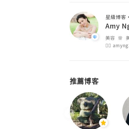
星級博客
Amy N
美容  🌸  美
👉🏻 amyn
推薦博客