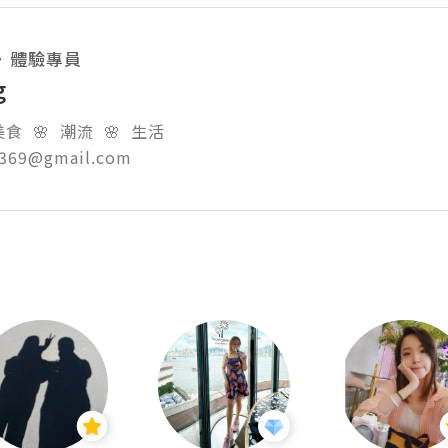
・
體驗專員
g
食  🌸  潮流  🌸  生活

g369@gmail.com  