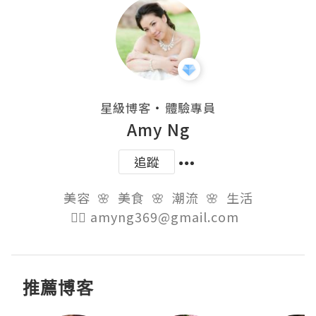
・
星級博客
體驗專員
Amy Ng
追蹤
美容  🌸  美食  🌸  潮流  🌸  生活

👉🏻 amyng369@gmail.com  
推薦博客