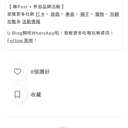
【 睇Post + 參加品牌活動 】
瀏覽更多社群
打卡
丶
旅遊
丶
美食
丶
親子
丶
寵物
丶
扮靚
攻略
及
活動情報
U Blog開咗WhatsApp啦！發掘更多吃喝玩樂資訊！
Follow 我哋
！
0個讚好
收藏