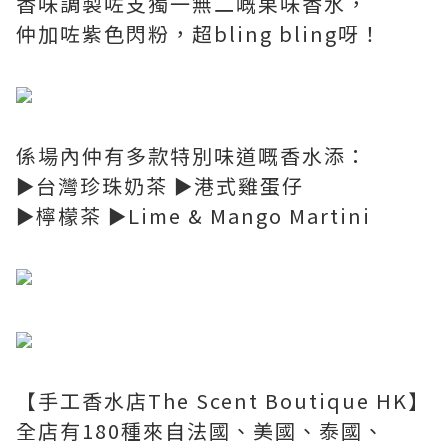
香味調製咗支獨一無二嘅果味香水，
仲加咗紫色閃粉，超bling bling呀！
係場內仲有多款特別味道嘅香水添：
►台灣珍珠奶茶 ►港式雞蛋仔
►檸檬茶 ►Lime & Mango Martini
【手工香水店The Scent Boutique HK】
全店有180種來自法國、美國、泰國、