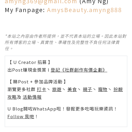
amyng369@gmail.com
(Amy Ng)
My Fanpage:
AmysBeauty.amyng888
*本站之內容由作者所提供，並不代表本站的立場。因此本站對
所有博客的立場、真實性、準確性及完整性不負任何法律責
任。
【 U Creator 招募 】
出Post賺現金獎賞 l
登記《社群創作有價企劃》
【 睇Post + 參加品牌活動 】
瀏覽更多社群
打卡
丶
旅遊
丶
美食
丶
親子
丶
寵物
丶
扮靚
攻略
及
活動情報
U Blog開咗WhatsApp啦！發掘更多吃喝玩樂資訊！
Follow 我哋
！