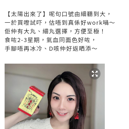
【太陽出來了】呢句口號由細聽到大，
一於買嚟試吓，估唔到真係好work喎～
佢仲有大丸、細丸選擇，方便至極！
食咗2-3星期，氣血同面色好咗，
手腳唔再冰冷、D咳仲好返晒添～