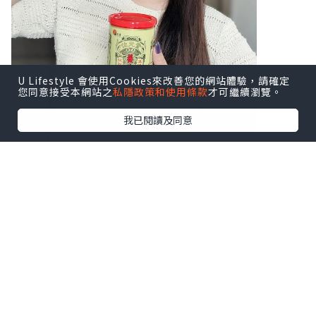
U Lifestyle 會使用Cookies來改善您的網站體驗，請確定
您同意接受本網站之
私隱政策和使用條款
才可繼續瀏覽。
我已閱讀及同意
♥ 扶正養陰丸9.5克24粒装
♥ 扶正養陰丸4.5克24包装
溫陽散寒、益氣健脾，由内到外調理身
體，
補氣活血、扶助正氣，隨時重拾好體質！