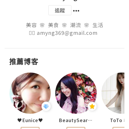
追蹤
美容  🌸  美食  🌸  潮流  🌸  生活

👉🏻 amyng369@gmail.com  
推薦博客
uit
♥Eunice♥
BeautySearch
ToTo 