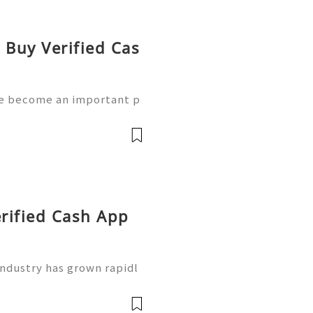
 Buy Verified Cas
ve become an important p
ons of people use mobile pa
eceive payments, and ma
erified Cash App
industry has grown rapidl
 an important part of ever
ayment applications for s