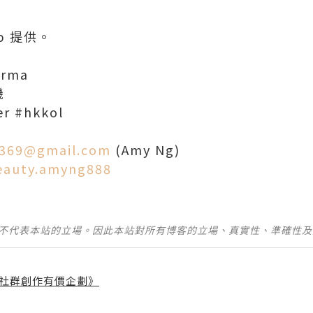
op 提供。
erma
機
er #hkkol
369@gmail.com
(Amy Ng)
eauty.amyng888
並不代表本站的立場。因此本站對所有博客的立場、真實性、準確性
社群創作有價企劃》
】