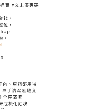
#免運費 #文末優惠碼
金錢，
慳位，
Shop
物，
M
00
室內、車箱都用得
，單手清潔無難度
作全屋清潔
走床底梳化底埃