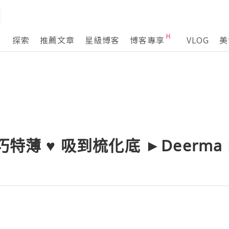
探索
推薦文章
星級博客
博客專享
VLOG
美
巧特薄 ♥ 吸到梳化底 ►Deerm