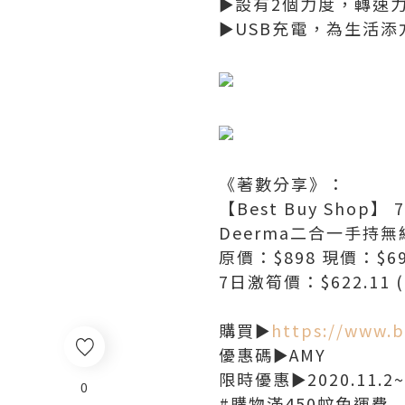
►設有2個力度，轉速
►USB充電，為生活添
《著數分享》：
【Best Buy Shop
Deerma二合一手持
原價：$898 現價：$6
7日激筍價：$622.11 (
購買►
https://www.b
優惠碼►AMY
限時優惠►2020.11.2~2
0
#購物滿450蚊免運費