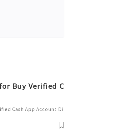
or Buy Verified C
fied Cash App Account Di
rong security, proper ver
t management. Cash App u