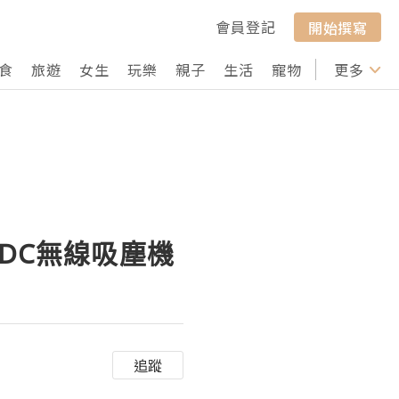
會員登記
開始撰寫
食
旅遊
女生
玩樂
親子
生活
寵物
行山
更多
打卡
a DC無線吸塵機
追蹤