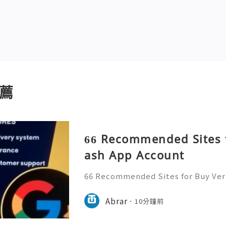
薦
66 Recommended Sites f
ash App Account
66 Recommended Sites for Buy Veri
gital payment platforms require st
ification, and responsible accoun
Abrar
10分鐘前
sers should always focus on