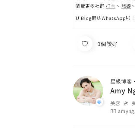
瀏覽更多社群
打卡
丶
旅遊
U Blog開咗WhatsAp
0個讚好
星級博客
Amy N
美容  🌸  美
👉🏻 amyn