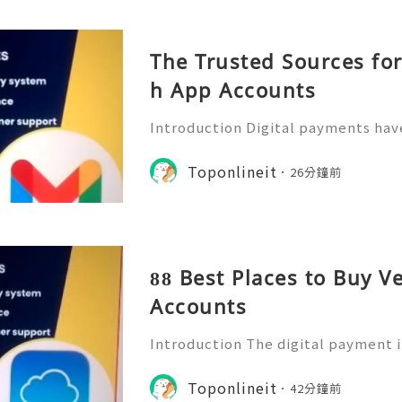
The Trusted Sources for
h App Accounts
Introduction Digital payments ha
art of modern financial life. Milli
yment platforms to send money, r
Toponlineit
26分鐘前
nage daily transactions qui
88 Best Places to Buy V
Accounts
Introduction The digital payment 
y, making online financial services
yday life. People now use mobile p
Toponlineit
42分鐘前
ending money, receivin