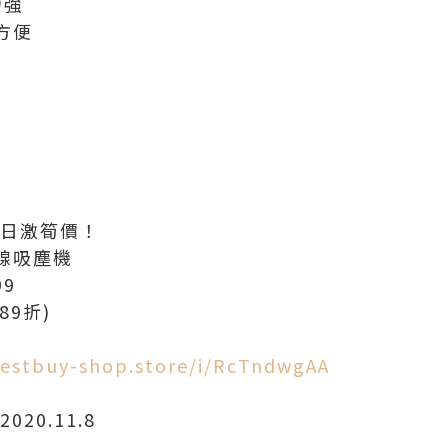
力強
方便
】 7日激筍價！
無線吸塵機
99
89折)
estbuy-shop.store/i/RcTndwgAA
020.11.8