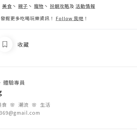
丶
美食
丶
親子
丶
寵物
丶
扮靚攻略
及
活動情報
p啦！發掘更多吃喝玩樂資訊！
Follow 我哋
！
收藏
・
體驗專員
g
食  🌸  潮流  🌸  生活

g369@gmail.com  