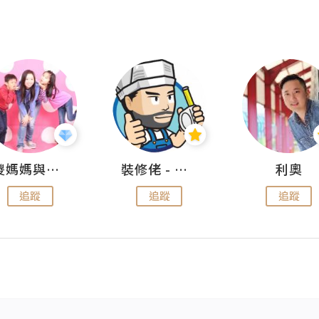
儍媽媽與兩隻小魔怪之家
裝修佬 - 香港一站式網上裝修平台
利奧
追蹤
追蹤
追蹤