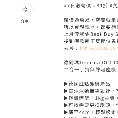
#7日激筍價 #89折 
樓價過萬尺，空間就是
分享
所以買親電器，都要夠
上月俾我係Best Buy 
揾到呢款超正嘅慳位恩
去片：
bit.ly/383uUS
德爾瑪Deerma DC10
二合一手持無線吸塵機
►德國紅點獲獎產品
►靈活活動無線設計，
►輕量體型，1kg主機
►可按需要更換刷頭，
►薄至4cm，輕鬆吸