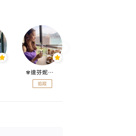
✾達芬妮•愛孩子•愛生活✾
wendysugar享受生活gogogo
追蹤
追蹤