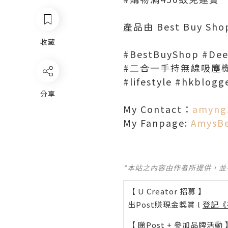
產品由 Best Buy Sh
收藏
#BestBuyShop #De
#二合一手持無線吸塵
#lifestyle #hkblogg
分享
My Contact：
amyng
My Fanpage:
AmysB
*本站之內容由作者所提供，
【 U Creator 招募 】
出Post賺現金獎賞 l
登記《
【 睇Post + 參加品牌活動 