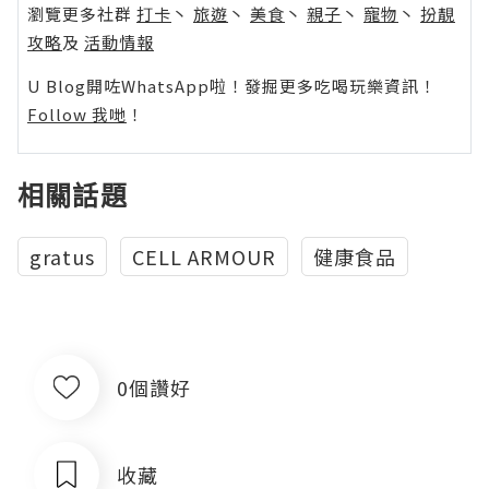
瀏覽更多社群
打卡
丶
旅遊
丶
美食
丶
親子
丶
寵物
丶
扮靚
攻略
及
活動情報
U Blog開咗WhatsApp啦！發掘更多吃喝玩樂資訊！
Follow 我哋
！
相關話題
gratus
CELL ARMOUR
健康食品
0個讚好
收藏