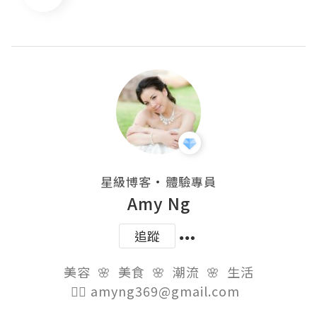
・
星級博客
體驗專員
Amy Ng
追蹤
美容  🌸  美食  🌸  潮流  🌸  生活

👉🏻 amyng369@gmail.com  