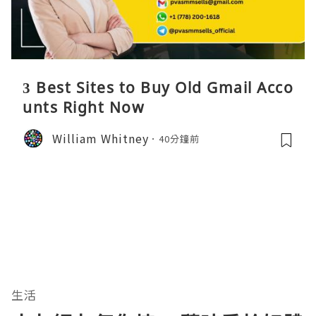
3 Best Sites to Buy Old Gmail Acco
unts Right Now
William Whitney
40分鐘前
生活