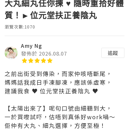
大丸細丸任你揀 ♥ 隨時重拾好體
質！►位元堂扶正養陰丸
瀏覽次數:1070
Amy Ng
追蹤
發佈於 2026.08.07
之前出街受到傳染，而家仲咳唔斷尾，
媽媽話我成日手凍腳凍，應該係虛寒，
建議我食 ♥ 位元堂扶正養陰丸 ♥
【太陽出來了】呢句口號由細聽到大，
一於買嚟試吓，估唔到真係好work喎～
佢仲有大丸、細丸選擇，方便至極！