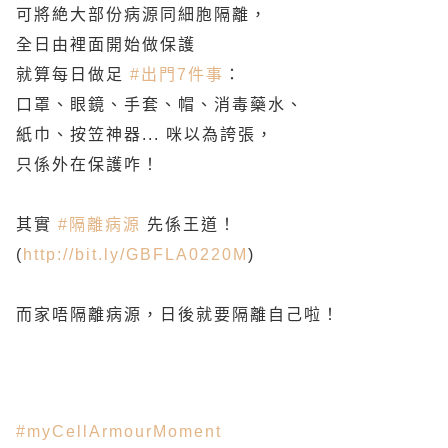
可將絶大部份病源同細胞隔離，
全日由裡面開始做保護
就算每日做足
#出門7件事
：
口罩、眼鏡、手套、帽、消毒藥水、
紙巾、按笠神器... 咪以為誇張，
只係外在保護咋！
其實
#隔離病源
先係王道！
(
http://bit.ly/GBFLA0220M
)
而家唔隔離病源，日後就要隔離自己啦！
#myCellArmourMoment