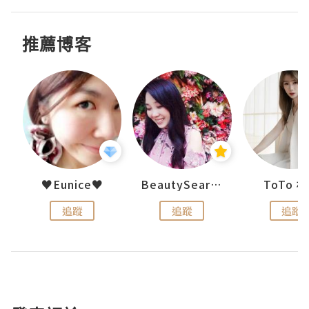
推薦博客
uit
♥Eunice♥
BeautySearch
ToTo 
追蹤
追蹤
追蹤