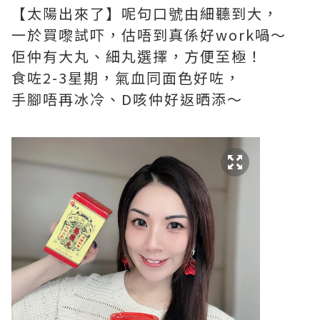
【太陽出來了】呢句口號由細聽到大，
一於買嚟試吓，估唔到真係好work喎～
佢仲有大丸、細丸選擇，方便至極！
食咗2-3星期，氣血同面色好咗，
手腳唔再冰冷、D咳仲好返晒添～