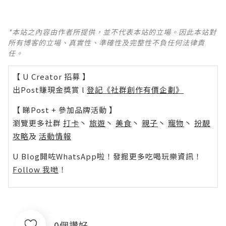
*本站之內容由作者所提供，並不代表本站的立場。因此本站對
所有博客的立場、真實性、準確性及完整性不負任何法律責
任。
【 U Creator 招募 】
出Post賺現金獎賞 l
登記《社群創作有價企劃》
【 睇Post + 參加品牌活動 】
瀏覽更多社群
打卡
丶
旅遊
丶
美食
丶
親子
丶
寵物
丶
扮靚
攻略
及
活動情報
U Blog開咗WhatsApp啦！發掘更多吃喝玩樂資訊！
Follow 我哋
！
0個讚好