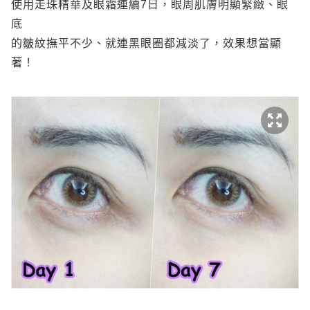
使用走珠精華及眼霜連續7日，眼周肌膚明顯緊緻、眼
底
的皺紋撫平不少、就連黑眼圈都減淡了，效果想當顯
著！