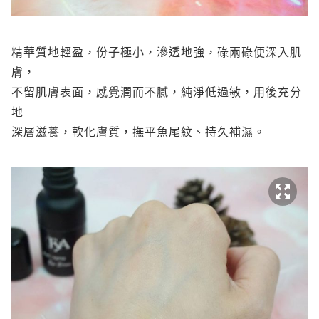
精華質地輕盈，份子極小，滲透地強，碌兩碌便深入肌
膚，
不留肌膚表面，感覺潤而不膩，純淨低過敏，用後充分
地
深層滋養，軟化膚質，撫平魚尾紋、持久補濕。