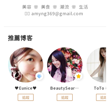
美容  🌸  美食  🌸  潮流  🌸  生活

👉🏻 amyng369@gmail.com  
推薦博客
uit
♥Eunice♥
BeautySearch
ToTo 
追蹤
追蹤
追蹤