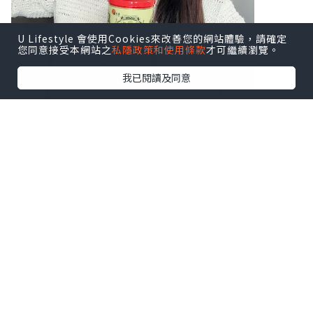
U Lifestyle 會使用Cookies來改善您的網站體驗，請確定
您同意接受本網站之
私隱政策和使用條款
才可繼續瀏覽。
我已閱讀及同意
♥ 扶正養陰丸9.5克24粒装
♥ 扶正養陰丸4.5克24包装
溫陽散寒、益氣健脾，由内到外調理身
體，
補氣活血、扶助正氣，隨時重拾好體質！
秘方經歷百載，廣受中醫推祟。