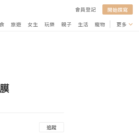
會員登記
開始撰寫
食
旅遊
女生
玩樂
親子
生活
寵物
行山
更多
打卡
面膜
追蹤