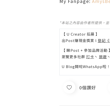
My Fanpage:
AmysB
*本站之內容由作者所提供，
【 U Creator 招募 】
出Post賺現金獎賞 l
登記《
【 睇Post + 參加品牌活動 
瀏覽更多社群
打卡
丶
旅遊
U Blog開咗WhatsAp
0個讚好