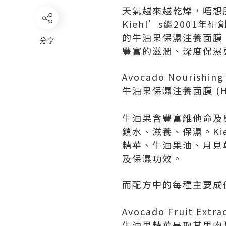
天氣越來越乾燥，唔想
Kiehl’s繼2001
的牛油果保濕注養面膜
分享
豐富的滋潤、深度保濕
Avocado Nourishing
牛油果保濕注養面膜 (HKD
牛油果含豐富維他命及
鎖水、滋養、保濕。Ki
精華、牛油果油、月見
及保濕功效。
而配方中的每種主要成
Avocado Fruit Ex
牛油果精華是取其果肉