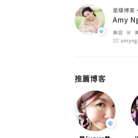
星級博客
Amy N
美容  🌸  美
👉🏻 amyn
推薦博客
My Little Biscuit
♥Eunice♥