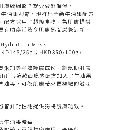
肌膚繃繃緊？就要做好保濕。
年研創牛油果眼霜，現推出全新牛油果配方
，配方採用了超級食物，為肌膚提供
更有助煥活及令肌膚迅間感覺清新。
 Hydration Mask
145/25g；HKD350/100g)
奧米加等強效護膚成份，能幫助肌膚
ehl’s這款面膜的配方加入了牛油果
草油等，可為肌膚帶來更極緻的滋潤
份皆針對性地提供獨特護膚功效。
tract牛油果精華
及壓碎，再經精密處理，最後與