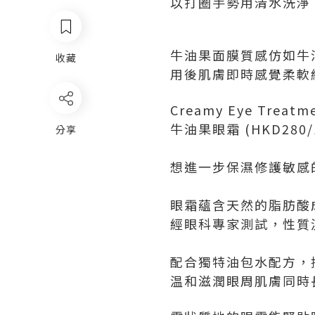
以打圈手勢用清水洗淨
牛油果面膜質感仿如牛
收藏
用後肌膚即時感覺柔軟
Creamy Eye Treatme
牛油果眼霜 (HKD280/1
分享
想進一步保濕修護敏感
眼霜蘊含天然的脂肪酸
經眼科專家測試，性質
配合獨特油包水配方，
温和滋潤眼周肌膚同時