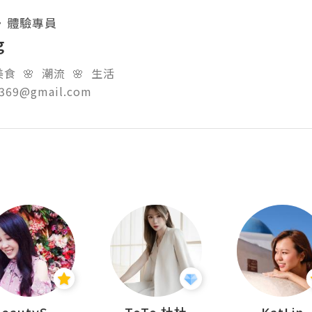
・
體驗專員
g
食  🌸  潮流  🌸  生活

g369@gmail.com  
BeautySearch
ToTo 杜杜
KatLin