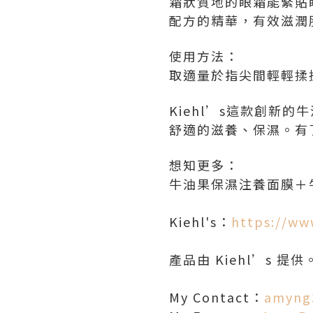
霜狀質地的眼霜能緊貼
配方的精華，有效滋潤
使用方法：
取適量於指尖間輕輕揉
Kiehl’s這款創新
舒適的滋養、保濕。有
想知更多：
牛油果保濕注養面膜＋
Kiehl's：
https://ww
產品由 Kiehl’s 提供
My Contact：
amyng