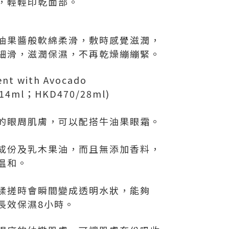
，輕輕印乾面部。
油果醬般軟綿柔滑，敷時感覺滋潤，
細滑，滋潤保濕，不再乾燥繃繃緊。
nt with Avocado
4ml；HKD470/28ml)
的眼周肌膚，可以配搭牛油果眼霜。
成份及乳木果油，而且無添加香料，
温和。
揉搓時會瞬間變成透明水狀，能夠
長效保濕8小時。