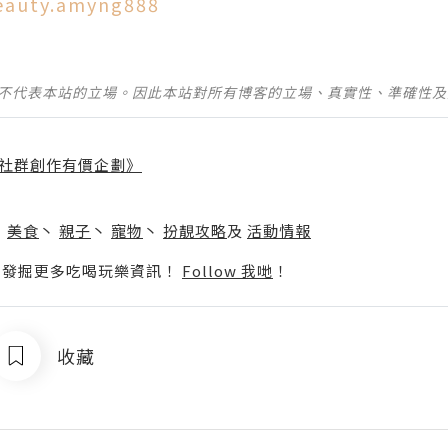
eauty.amyng888
並不代表本站的立場。因此本站對所有博客的立場、真實性、準確性
社群創作有價企劃》
】
丶
美食
丶
親子
丶
寵物
丶
扮靚攻略
及
活動情報
p啦！發掘更多吃喝玩樂資訊！
Follow 我哋
！
收藏