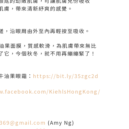
眼底的幼嫩肌膚，可讓肌膚充份吸收
肌膚，帶來清新紓爽的感覺。
搓，沿眼周由外至內再輕按至吸收。
的牛油果面膜，質感軟滑，為肌膚帶來無比
了它，今個秋冬，就不用再繃繃緊了！
牛油果眼霜：
https://bit.ly/35zgc2d
w.facebook.com/KiehlsHongKong/
。
369@gmail.com
(Amy Ng)