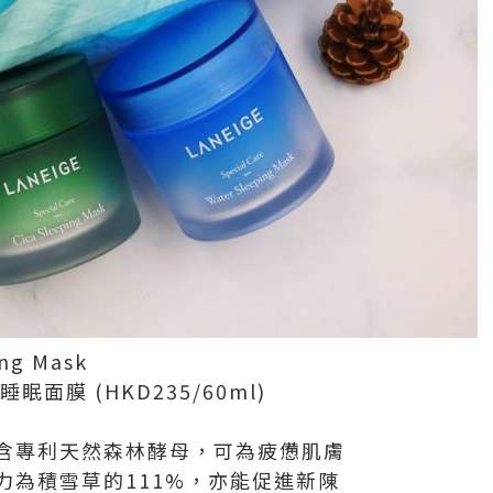
ing Mask
眠面膜 (HKD235/60ml)
含專利天然森林酵母，可為疲憊肌膚
力為積雪草的111%，亦能促進新陳