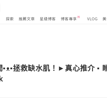
探索
推薦文章
星級博客
博客專享
VLOG
美
▪ᴥ▪拯救缺水肌！►真心推介 ▪ 
k