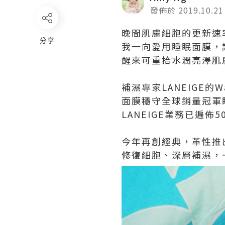
發佈於 2019.10.21
晚間肌膚細胞的更新速
分享
我一向愛用睡眠面膜，
醒來可重拾水潤亮澤肌
補濕專家LANEIGE的Wa
面膜穩守全球銷量冠軍
LANEIGE業務已遍佈
今年再創經典，革性推
修復細胞、深層補濕，