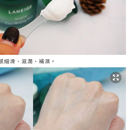
感細滑、滋潤、補濕。